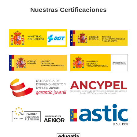
Carnet C de Camión en Vilan
la Geltrú
4.8
/
5
98
votos
Respondemos tus dudas
el curso de carnet C de 