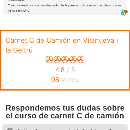
Opiniones sobre nuestro 
de carnet C en Vilanueva i
Geltrú
Lorenzo
Para mí lo más complicado era comenzar a estudiar y sacar
que trabajo.
Pero gracias a que facilitan todo lo necesario he acabado
consiguiéndolo.
Lo recomiendo por completo
Mario