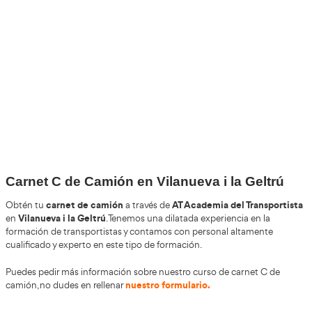
+30
Años
+200.000
Alumnos Formados
+85%
de Aprobados