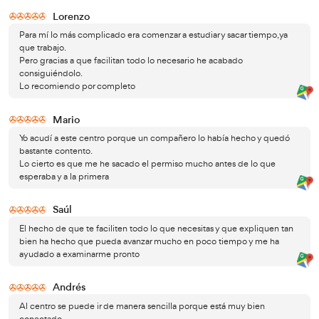
¿Cuántos exámenes
hay para el carnet C?
Hay dos tipos de exámen para lograr el carnet C de camió
está la parte teórica tipo test en la que tendrás que resp
preguntas en 20 minutos
, y tendrás la posibilidad de c
errores y aprobar.
Respecto a la parte práctica, aquí te encontrarás con d
circuito cerrado
ya en circuito abierto
en
y otra
.