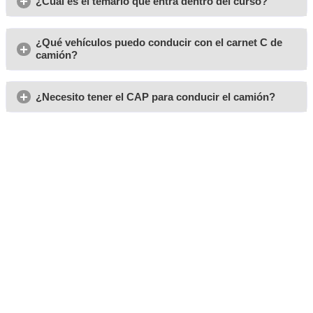
Yo acudí a este centro porque un compañero lo había he
bastante contento.
Lo cierto es que me he sacado el permiso mucho antes de
esperaba y a la primera
Saúl
El hecho de que te faciliten todo lo que necesitas y que e
bien ha hecho que pueda avanzar mucho en poco tiempo
ayudado a examinarme pronto
Andrés
Al centro se puede ir de manera sencilla porque está muy
conectado.
Y eso cuando no dependes sólo de ti para acudir a este tip
valora mucho