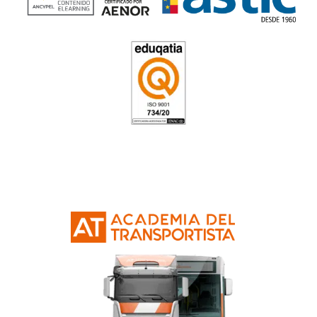
el curso de carnet C de 
¿Qué material se da en el curso para carn
camión?
¿Puedo conducir cualquier vehículo con en
C de camión?
¿Debo tener el el CAP para trabajar con el
camión?