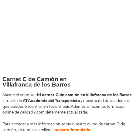
+30
Años
+200.000
Alumnos Formados
+85%
de Aprobados