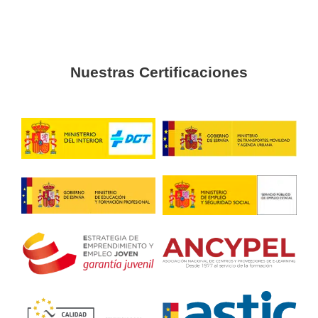
Carnet C de Camión e
Villafranca de los Barr
4.7
/
5
133
votos
Respondemos tus dudas