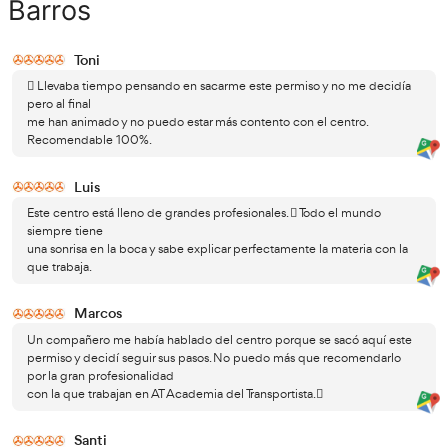
Requisitos para examinarse
del carnet C de camión
carnet C de camión deb
Para presentarse al examen del
Tener más de 21 años, salvo excepciones que encon
BOE.
Contar con el carnet B en regla.
Si ya cuentas con el carnet C1, no tendrás que hac
teórico.