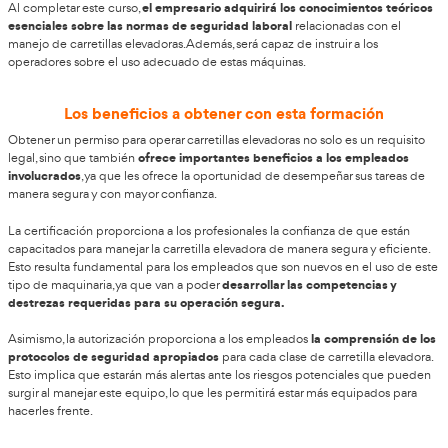
Clases de carretillas elevadoras
máquinas que se utilizan para mover y de
En la práctica son
tanto de forma horizontal como en vertical. Estos son los tipos 
elevadoras:
Carretilla frontal contrapesada
. Normalmente es la qu
para labores de carga y la que más riesgo conlleva. La
‘toritos’ o ‘toros’.
Carretilla retráctil lateral
. El movimiento de trabajo es
y es muy práctica si hay poco espacio de maniobra.
Con uso en almacenes, es muy conveniente que se te
conocimientos de seguridad.
Carretilla telescópica.
Su radio de trabajo es vertical, 
también diagonal.
¿A quién va dirigido?