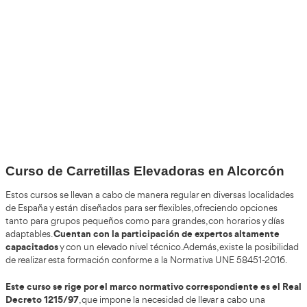
+30
Años
+200.000
Alumnos Formados
100%
Inserción Laboral