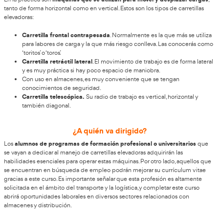
¿Cómo conseguir el curso de Grúa Pluma?
Con este cur
la normativa que regula todos los aspectos relacionados 
conducción de grúa pluma, conocerás los sistemas de se
mismas y sabrás localizar los riesgos y medidas para paliar 
una profesió
de conductores de carretillas elevadoras es
demanda de especialistas
, generalmente bien pagado p
especialización que conlleva. En Academia del Transport
opciones del curso para carretillas elevadoras, dirigido a
gestores y otro para particulares. Garantizamos el mejor p
realizamos importantes descuentos.
AT Academia del Transportista
Desde
conseguir el títul
Elevadoras.