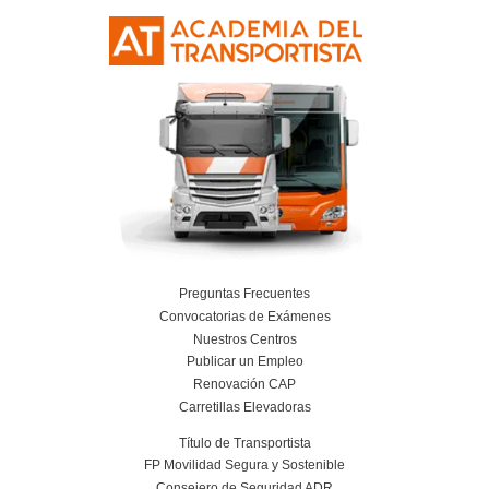
Isabel, (de Madrid)
¿Sabes que es lo que más se aprende de este curso? La s
Curso de Carretillas Elevador
Alcorcón
4.8
/
5
110
votos