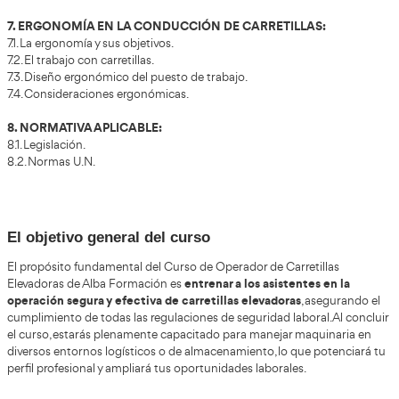
4.6.15. Giros.
4.7. La carga:
4.7.1. Interacción entre la carga y la carretilla.
4.7.2. Comportamientos de la carga.
4.7.3. Aseguramiento de carga.
4.7.4. Manipulación de cargas.
4.7.5. Transporte de cargas suspendidas.
4.7.6. Levantamiento de carga.
4.7.7. Marcha con carga.
4.7.8. Descargar cargas.
4.7.9. Implementos para la manipulación de diferentes tip
4.7.10. Flujo logístico interno de cargas y servicios.
4.7.11. Indicaciones de seguridad para elevar o depositar ca
4.7.12. Posicionamiento en la estiba y desestiba de palets e
4.8. Paletización:
4.8.1 .Diferentes tipos de paletas.
4.8.2. Sistemas de paletización.
4.8.3. Posicionamiento en la estiba y desestiba de palets e