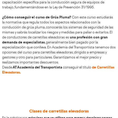
Curso de Carretillas Elevadoras en 
Estos cursos se llevan a cabo de manera regular en divers
de España y están diseñados para ser flexibles, ofreciend
tanto para grupos pequeños como para grandes, con hora
Cuentan con la participación de expertos
adaptables.
capacitados
y con un elevado nivel técnico. Además, exist
de realizar esta formación conforme a la Normativa UNE
Este curso se rige por el marco normativo correspondi
Decreto 1215/97
, que impone la necesidad de llevar a c
capacitación específica para la conducción segura de eq
trabajo, fundamentándose en la Ley de Prevención 31/199