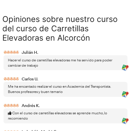
6.2.2.5. Otros dispositivos.
6.3. Protección personal del conductor de carretillas
6.3.1. Traje.
6.3.2. Guantes.
6.3.3. Calzado.
6.3.4. Casco.
6.3.5. Cinturón lumbo abdominal.
6.4. Accidentes con carretillas:
6.4.1. Accidentes más comunes.
6.4.2. Medidas a adoptar.
6.5. Riesgos generales del conductor de carretillas.
6.5.1. Riesgos ergonómicos.
6.5.2. Riesgos higiénicos.
6.5.3. Riesgos de seguridad: vuelco, caída en altura y posi
choques y atrapamientos, caída de cargas transportadas/
incendio y/o explosión, caída de personas al subir o bajar 
transportados o izados por carretillas. Traumatismos artic
en la utilización, intoxicación y/o asfixia por acceso a esp