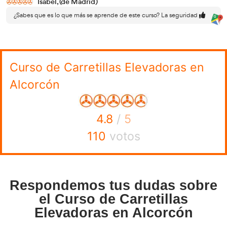
insuficientemente ventilados.
6.6. Lesiones que se pueden producir: traumatismos artic
en la utilización, intoxicación y/o asfixia por acceso a esp
insuficientemente ventilado.
7. ERGONOMÍA EN LA CONDUCCIÓN DE CARRETILL
7.1. La ergonomía y sus objetivos.
7.2. El trabajo con carretillas.
7.3. Diseño ergonómico del puesto de trabajo.
7.4. Consideraciones ergonómicas.
8. NORMATIVA APLICABLE:
8.1. Legislación.
8.2. Normas U.N.
El objetivo general del curso