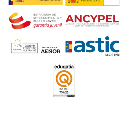
del curso de Carretillas
Elevadoras en Alcorcón
Julián H.
Hacer el curso de carretillas elevadoras me ha servido par
cambiar de trabajo
Carlos U.
Me ha encantado realizar el curso en Academia del Transpor
Buenos profesores y buen temario
Andrés K.
Con el curso de carretillas elevadoras se aprende mucho
recomiendo