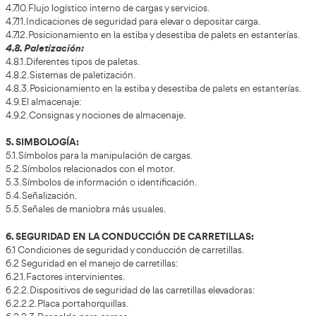
2.3.2. Mástil elevador.
2.3.3. Gato.
2.3.4. Rueda Motriz.
2.3.5. Rueda Directriz.
2.3.6. Chasis.
2.3.7 Contrapeso.
3. MECÁNICA Y MANTENIMIENTO DE LA CARRETILL
3.1. El motor térmico.
3.2. El mantenimiento de la carretilla elevadora: baterías,
mástil, transmisiones, máquinas retráctiles, ruedas…
3.3. Repostaje y conservación.
3.4. Reparación de averías.
3.5. El mantenimiento y las consignas de seguridad.
3.6. Repostaje y conservación.
4. MANEJO DE CARRETILLAS ELEVADORAS:
4.1. Comprobaciones antes de la puesta en marcha.