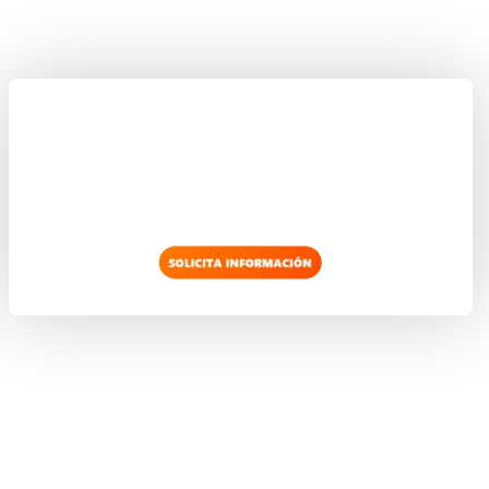
4.9. El almacenaje:
4.9.2. Consignas y nociones de almacenaje.
5. SIMBOLOGÍA:
5.1. Símbolos para la manipulación de cargas.
5.2. Símbolos relacionados con el motor.
5.3. Símbolos de información o identificación.
5.4. Señalización.
5.5. Señales de maniobra más usuales.
6. SEGURIDAD EN LA CONDUCCIÓN DE CARRETILLA
6.1 Condiciones de seguridad y conducción de carretillas.
6.2 Seguridad en el manejo de carretillas:
6.2.1. Factores intervinientes.
6.2.2. Dispositivos de seguridad de las carretillas elevador
6.2.2.2. Placa portahorquillas.
6.2.2.3. Respaldo para cargas.
6.2.2.4. Señales acústicas.