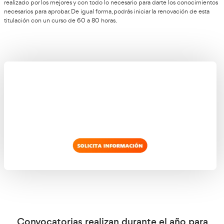
primera tipo test con 50 preguntas que será fundamental par
aprobado. Puedes fallar alguna pregunta, no te descontará. L
de esta convocatoria será en la que pondrás en práctica tus c
través de 10 preguntas. Con las dos partes aprobadas podrás 
consejero de seguridad.
Modalidades específicas que puedes elegir en 
Consejero de Seguridad ADR de mercancías 
5 modalidades específicas
Hay un total de
unidas al título d
seguridad de mercancías peligrosas en Lérida. Podrás examin
ellas o de solo las que necesitas para conseguir tu misión de 
titulación específica. Toma nota de las modalidades de las q
esta titulación:
Explosivos (Clase 1).
Gases (Clase 2).
Líquidos inflamables – Hidrocarburos (Clase 3).
Materias radiactivas (Clase 7).