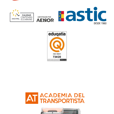
Curso de Consejero de Segur
en Lleida
4.9
/
5
156
votos
Respondemos tus dudas
el Título de Consejer
Seguridad ADR