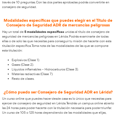
AT Academia del
No te pierdas este post en el que desde
te ayudamos a superar el examen poniendo a tu disposic
Consejero de Seguridad.
Requisitos para ejercer de consejero de se
Lleida
ejercer d
No hay requisitos previos de la administración para
seguridad en Lleida
, solo necesitas tener la motivación y los
necesarios para superar la convocatoria. Podrás hacerte con e
necesitas para prepararte y apostar firmemente por el éxito d
clave.
La convocatoria para obtener el título oficial se divide en dos 