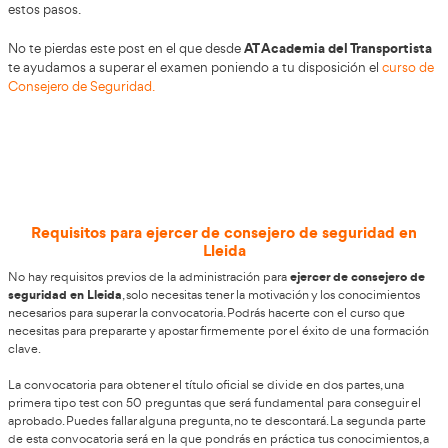
Curso de Consejero de Seguridad A
Lleida
Consejero de Seguridad ADR de Me
El
curso Online de
peligrosas
en Lleida
te abrirá las puertas laborales que
tocar. Es una titulación indispensable en el momento en 
seguridad es un factor clave en todas las empresas.
Apostar por una formación que se adapta a los nuevos t
ponerse en contacto con los especialistas de la Academia
Transportista. Toma nota de cómo cumplir con tu sueño 
una titulación imprescindible para tu trabajo sin salir de 
estos pasos.