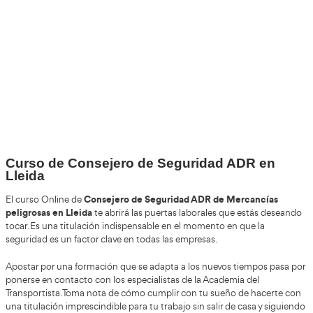
+30
Años
+200.000
Alumnos Formados
+85%
de Aprobados