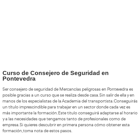
+30
Años
+200.000
Alumnos Formados
+85%
de Aprobados