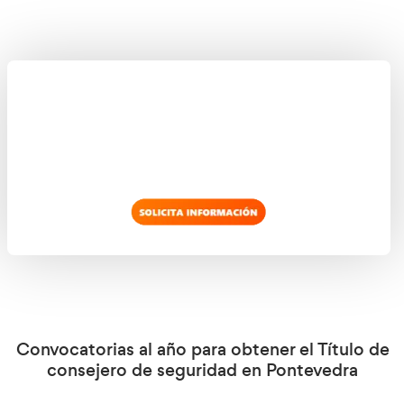
práctico con 10 casos prácticos entre los que deberemos enco
distintas aplicaciones de la teoría.
Cómo ser consejero de seguridad en Pon
El curso online de Academia del Trasportista tiene una durac
máximo 125 hora dependiendo de la especialidad en la que
especializarnos ocupará más o menos horas. Si queremos reno
máximo de 80 horas siguiendo con la misma premisa del tipo 
con las especialidades que elijamos.
Podremos realizar el curso online las 24 horas al día los 7 días
tendremos acceso a las clases virtuales de este curso para ser
seguridad en Pontevedra.
Todas las modalidades específicas para obtener
consejero de seguridad en mercancías pe
total de 5 modalidades específicas
Hay un
de las cuales n