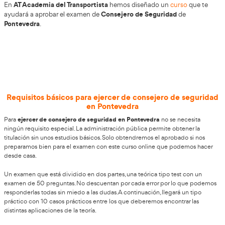
Curso de Consejero de Seguridad e
Pontevedra
Ser consejero de seguridad de Mercancías peligrosas en 
posible gracias a un curso que se realiza desde casa. Sin sal
manos de los especialistas de la Academia del transporti
un título imprescindible para trabajar en un sector donde
más importante la formación. Este titulo conseguirá adap
y a las necesidades que tengamos tanto de profesionale
empresa. Si quieres descubrir en primera persona cómo o
formación, toma nota de estos pasos.
AT Academia del Transportista
En
hemos diseñado un
c
Consejero de Segurida
ayudará a aprobar el examen de