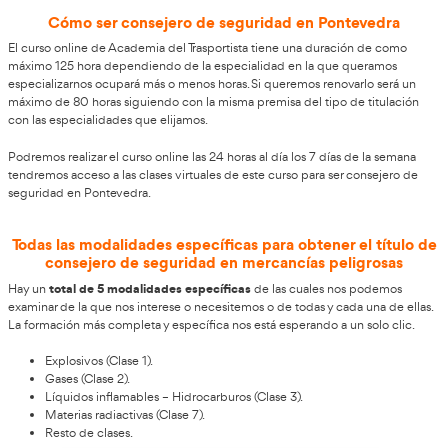
Pontevedra
.
Requisitos básicos para ejercer de consejero 
en Pontevedra
ejercer de consejero de seguridad en Pontevedra
Para
no se
ningún requisito especial. La administración pública permite 
titulación sin unos estudios básicos. Solo obtendremos el apr
preparamos bien para el examen con este curso online que 
desde casa.
Un examen que está dividido en dos partes, una teórica tipo t
examen de 50 preguntas. No descuentan por cada error por
responderlas todas sin miedo a las dudas. A continuación, llega