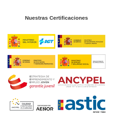
los mejor explicado
Alfonso
He tenido la suerte de contar con un tutor extraordinario 
puesto muy sencillo
Mauro
Me han resuelto todas las dudas al momento y me prepara
obtener el aprobado a la primera
Curso de Consejero de Segur
en Pontevedra