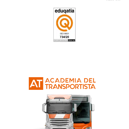
4.7
/
5
23
votos
Respondemos tus dudas
el Título de Consejer
Seguridad ADR
¿Puedo examinarme cuando quiera?