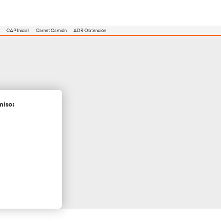
utoescuela
Consejero ADR
Renovación CAP
CAP Inicial
Carnet Camión
enito
cita más información sin compromiso: