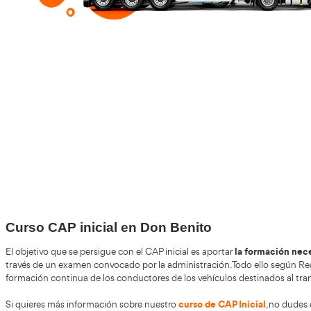
+30
Años