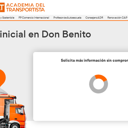
a
FP Movilidad Segura y Sostenible
FP Comercio Internacional
Profesor de A
o CAP inicial en Don B
Soli