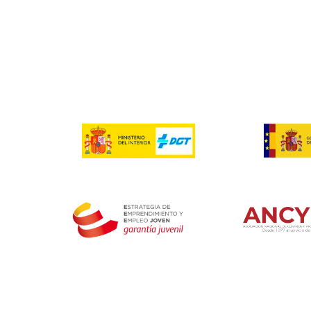
Respondemos t
¿Qué salidas laborales tengo a partir del 