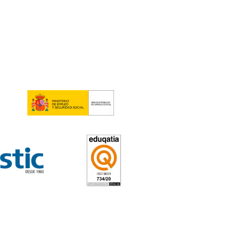
 en Don Benito
5
tos
de CAP Inicial