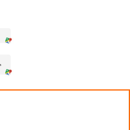
autorización obligatoria para los
profesional exige los permisos D1,
CAP. Su ausencia puede conllevar