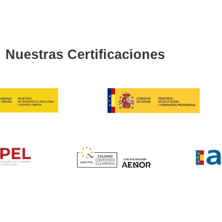
Curso CAP inicial
4.7
/
99
vo
us dudas sobre el curso 
CAP inicial?