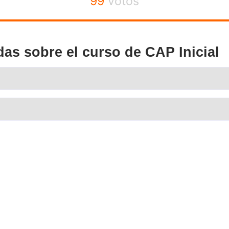
urso de CAP Inicial en Don
Isabel G.
n de hacer
La elección de una buena academia 
los del examen
sacárselo de una forma rápida y sen
Laura, (de Madrid)
arnet D, el CAP
¿Tienes dudas y temores sobre el C
academias y compara. Yo me saqué e
vez