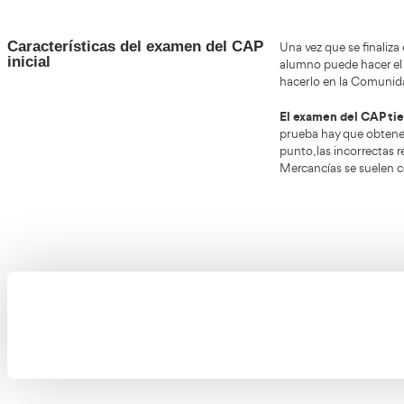
Curso CAP inicial en Don Benito
l
El objetivo que se persigue con el CAP inicial es aportar
través de un examen convocado por la administración. Todo
formación continua de los conductores de los vehículos d
curso de CAP I
Si quieres más información sobre nuestro
Características del examen del CAP
Una ve
inicial
alumno
hacer
El ex