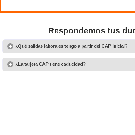
Opiniones sobre nuestro c
Carlos R.
Aprobar el examen del CAP inicial es fácil, solo es cuestió
muchos test en casa y que estén actualizados, similares a 
Raúl, (de Barcelona)
Yo siempre he querido conducir un autobús. Junto con el c
inicial ha sido la herramienta para ello