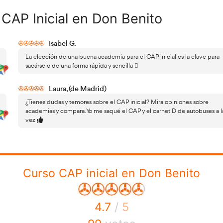
Requisitos y temario
 directa para una labor profesional, sí que se trata de una 
la conducción 
eros por carretera. En los casos en los que
 de esos carnets de conducir obligadas a portar la tarjeta 
ico. Los bloques de temario principales son:
va de transportes.
los.
gística.