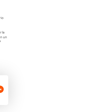
l Certificado de Aptitud Profesional
, a
egula la cualificación inicial y la
resentarse a un examen. Aunque el
a presentarse al examen es necesario
.
ias respuestas posibles. Para superar la