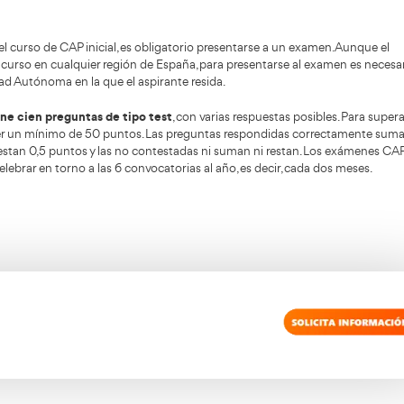
a formación necesaria que haga posible la obtención de
 ello según Real Decreto 1032/2007 de 20 de julio, que se r
estinados al transporte de carretera.
nicial
, no dudes en rellenar nuestro formulario.
z que se finaliza el curso de CAP inicial, es obligatorio p
 puede hacer el curso en cualquier región de España, par
lo en la Comunidad Autónoma en la que el aspirante resida
amen del CAP tiene cien preguntas de tipo test
, con var