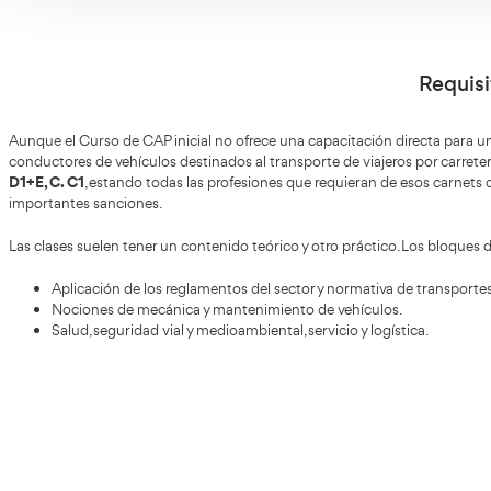
prueb
punto,
Mercan
Introduce los 
¡Quiero tener el CAP
inicial!