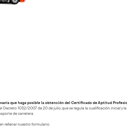
Validando los da
f
+200.000
Alumnos Formados