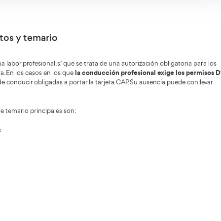
a hay que obtener un mínimo de 50 puntos. Las pregunta
 las incorrectas restan 0,5 puntos y las no contestadas n
cías se suelen celebrar en torno a las 6 convocatorias al a
datos en nuestro formulario y te llamaremos sin compr