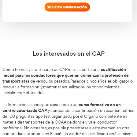
La fecha del carnet de conducir
fecha en que se obtuvo el permiso de conducir
La
es f
Los conductores de vehículos de transporte, camiones 
que consiguieron su licencia antes del 11 de septiembre d
como los conductores de autobús que lo hicieran antes d
septiembre de 2008, no tendrán que realizar la formación 
obligados a obtener la formación continua cada 5 años.
¡Quiero tener el CAP inicial!
Introduce los datos en nuestro formulario y te l