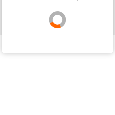
Solicita más información sin compromis
Validando los datos para que se pueda procesar el
Por favor espere a la comprobación ...