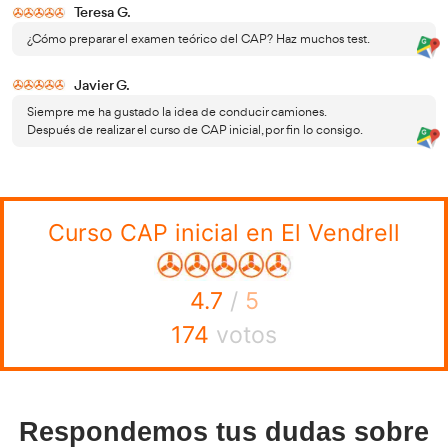
inicialmente obtenidos.
curso formati
La formación se consigue asistiendo a un
centro autorizado CAP
, y aprobando a continuación un
de 100 preguntas tipo test organizado por el Órgano co
materia de transportes de la CCAA de donde viva el con
profesional. No obstante, es posible presentarse a este e
comunidad autónoma en España, la validez del certificad
temario para conductor
Los contenidos se basan en un
vehículos de mercancías
(poseedores de los permisos C1
conductores de a
C+E) y otro temario diferente para los
(vehículos de los permisos D1, D1+E, D y D+E).