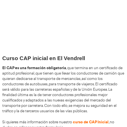
+30
Años
+200.000
Alumnos Formados
+85%
de Aprobados