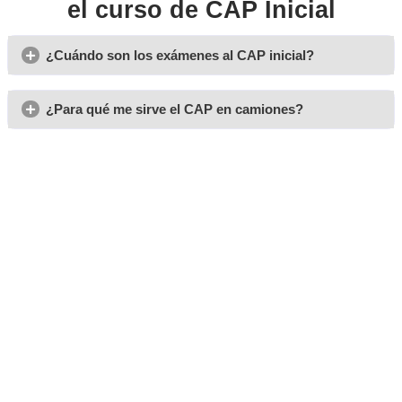
Opiniones sobre nuestro 
de CAP Inicial en El Vendre
Luis M.
Si te has sacado el carnet C de camiones, el CAP te va a ser
Alicia, (de Granada)
Puedes estudiar el CAP a la vez que el teórico del carnet C
similares.
Teresa G.
¿Cómo preparar el examen teórico del CAP? Haz muchos t
Javier G.