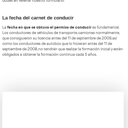
Curso CAP inicial en El Vendrell
El CAP es una formación obligatoria
, que termina en un
aptitud profesional, que tienen que llevar los conductor
quieran dedicarse al transporte de mercancías, así como 
conductores de autobuses, para transporte de viajeros. El
será válido para las carreteras españolas y de la Unión Eu
finalidad última es la de tener conductores profesionales
cualificados y adaptados a las nuevas exigencias del mer
transporte por carretera. Con todo ello, se mejora su segu
tráfico y la de terceros usuarios de las vías públicas.
curso de CAP I
Si quieres más información sobre nuestro
dudes en rellenar nuestro formulario.