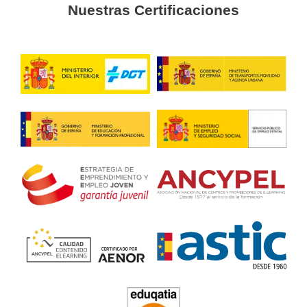
Siempre me ha gustado la idea de conducir camiones.
Después de realizar el curso de CAP inicial, por fin lo cons
Curso CAP inicial en El Ven
4.7
/
5
174
votos
Respondemos tus dudas