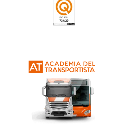
el curso de CAP Inic
¿Cuándo son los exámenes al CAP inicial
¿Para qué me sirve el CAP en camiones?