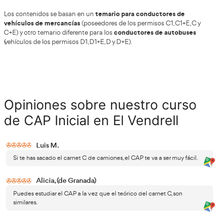
sin compromiso.
Los interesados en el CAP
cu
Como hemos visto, el curso de CAP inicial aporta una
inicial para los conductores que quieran comenzar la 
transportistas
de vehículos pesados. Pasados cinco años,
renovar la formación, y mantener actualizados los conoc