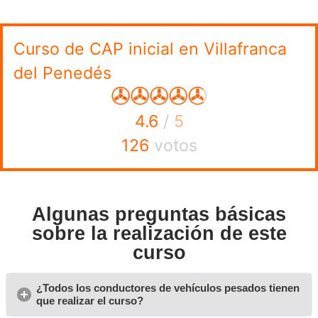
contar con estos carnets o licencias de conducir:
De camión y tráiler: C1, C1+E, C, C+E.
De autobús: D1, D1+E, D, D+E.
Opiniones sobre nuestro 
de CAP Inicial en Villafran
Penedés
Adela