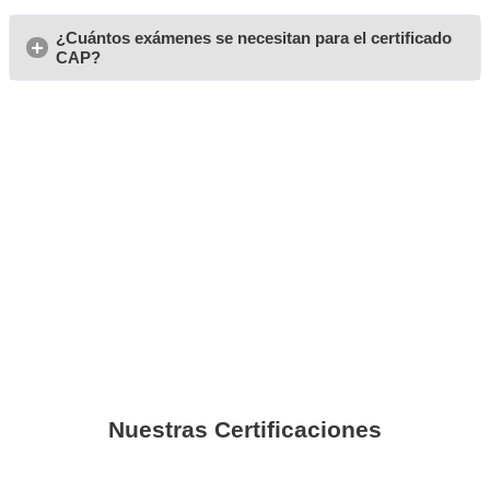
A partir de mi despido de la empresa anterior, tenía tiempo
comencé a cursar el CAP inicial, y ya he tengo un trabajo
transportista.
Alonso
Siembre había soñado con la idea de conducir un autobú
haber hecho el curso de CAP inicial, ya lo he conseguido.
Javier
Me habían hablado mucho del curso del CAP y me lo im
difícil. He aprobado el examen y ya lo tengo
Roberto
El curso de CAP inicial no es solo para aprobar el exame
recibe un contenido muy práctico.