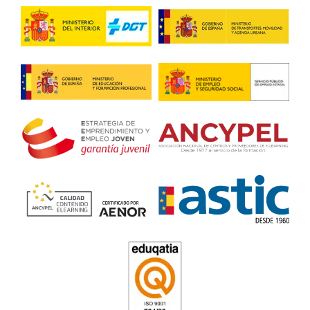
Curso de CAP inicial en Villa
del Penedés
4.6
/
5
126
votos
Algunas preguntas bás
sobre la realización de