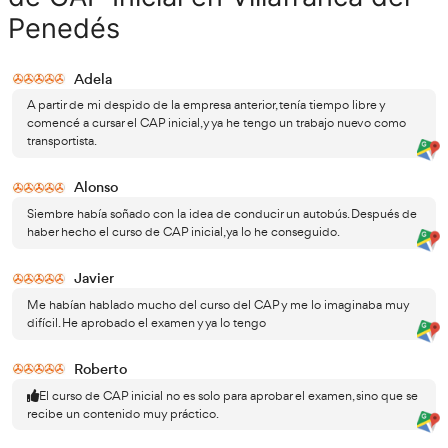
¿Qué se necesita para obtener el ce
CAP?
Para sacarse el CAP inicial, los conductores que aspiran a 
CAP correspondiente, tienen que cumplir estos requisitos
curso de formación continua
Un
para aquellos 
conducir que se obtuvieron antes del 11 de septi
2009, según se trate de transporte de personas o 
respectivamente.
En el caso de carnets de conducir obtenidos a part
fechas, será necesario realizar un curso de formaci
examen.
el conductor 
Además del CAP y como es lógico pensar,