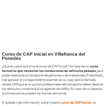
+30
Años
+200.000
Alumnos Formados
+85%
de Aprobados