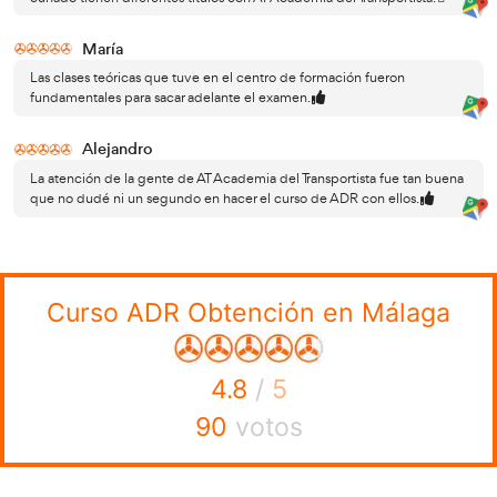
diferentes tipos de riesgo.
Tema 6.
Etiquetado y señalización de los peligros.
Tema 7.
Prohibiciones de carga en común.
Tema 8.
La carga y descarga de mercancías peligro
Tema 9.
Manipulación y estiba de los bultos: Sujec
de la carga.
Tema 10.
Comportamiento y primeros auxilios en 
incidente o accidente de tráfico.
Tema 11.
Responsabilidad civil: información genera
Tema 12.
Medio ambiente y contaminación.
Tema 13.
Transporte multimodal.
Anexo.
Extinción de incendios.