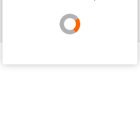
Solicita más información sin compromis
Validando los datos para que se pueda procesar el
Por favor espere a la comprobación ...