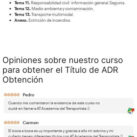
Contenidos del curso
de ADR Obtención
ADR Obtención
Este curso de
está dividido en los sigui
Tema 1.
Disposiciones generales del transporte d
Peligrosas.
Tema 2.
Conducta que el conductor tiene en la Ca
Tema 3.
Equipo técnico de los vehículos.
Tema 4.
Principales tipos de riesgo.
Tema 5.
Medidas de prevención y seguridad adecu