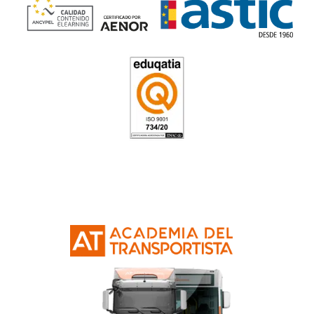
Respondemos tus dudas
el curso de ADR Obten
¿Se puede duplicar el carnet ADR?
¿Es obligatorio el ADR?
¿Hay que realizar examen para obtener e