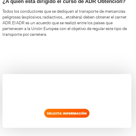
¿Quieres conseguir el título de ADR
Obtención?
ADR Obt
Consigue de forma rápida y sencilla el título de
Málaga
AT Academia del Transportista
con la ayuda de
.
carnet ADR hay que realizar un curso en una academia a
forma presencial y superar un examen presencial sobre el
mercancías peligrosas, tipos de mercancías peligrosas, rie
manipulación, responsabilidad civil, y muchos otros aspec
AT Academia del Transportista
Desde
te ayudamos a ob
¿A quién está dirigido el curso de ADR Ob
Todos los conductores que se dediquen al transporte de