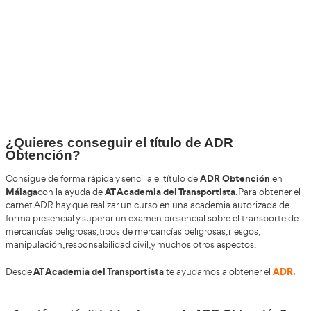
+30
Años
+200.000
Alumnos Formados
+85%
de Aprobados