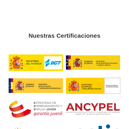
fundamentales para sacar adelante el examen.
Alejandro
La atención de la gente de AT Academia del Transportista 
que no dudé ni un segundo en hacer el curso de ADR con 
Curso ADR Obtención en M
4.8
/
5
90
votos