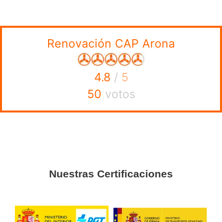
Para la obtención del CAP inicial sí que es obligatorio re
tipo de test de 100 preguntas, un examen que consta de 
alternativas y de una duración de al menos 2 horas. Sin 
renovación del CAP en Arona
la
y en otros puntos de Es
que realizar un curso de formación continua en el que no 
exámenes ni prácticas. ¡Solo se exige tu presencia!
El curso es de 35 horas y deben realizarlo todos los cond
dedican al transporte de mercancías y al transporte de vi
cualquier país miembro de la Unión Europea, no solo los
al transporte en España.
Esta obligatoriedad está estipulada por el REAL DECRE
de 20 de julio, por el que se regula la cualificación inicial 
continua de los conductores de determinados vehículos 
transporte por carretera de mercancías y de viajeros.
¡Renueva el CAP con nosotros y descubre todas las ventaj
formarse en una academia especializada en la formación