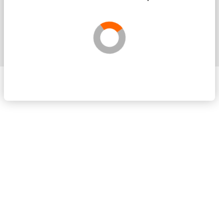
Solicita más información sin compromis
Validando los datos para que se pueda procesar el
Por favor espere a la comprobación ...