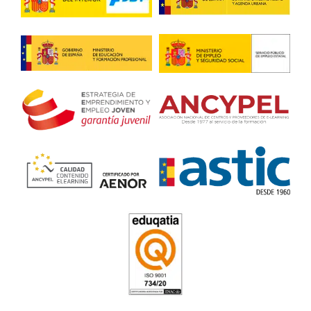
transportistas!
Renovación CAP Aron
4.8
/
5
50
votos