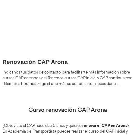
+30
Años
+200.000
Alumnos Formados
100%
Inserción Laboral