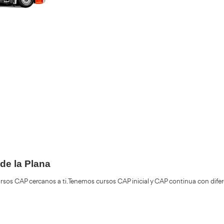
Validando los da
f
+200.000
Alumnos Formados