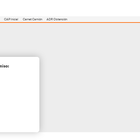
utoescuela
Consejero ADR
Renovación CAP
CAP Inicial
Carnet Camión
 la Plana
cita más información sin compromiso: