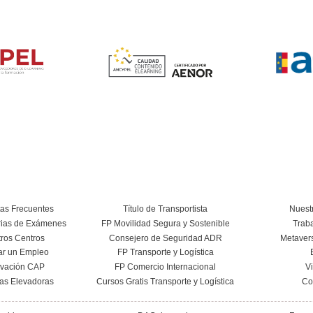
Renovación CAP en Cas
4.8
/
96
vo
Nuestras Certific