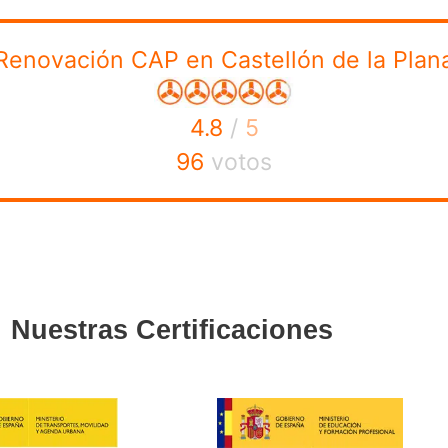
mercancías y viajeros en las carreteras de países perteneci
 Decreto 1032/2007 de 20 de julio, por el que se regula la c
renovación d
ue se dedican al transporte por carretera. La
n curso de 35 horas presencial libre de exámenes y práctica
stellón, precios, horarios de los cursos, contenido de los
 tu acreditación lo antes posible.