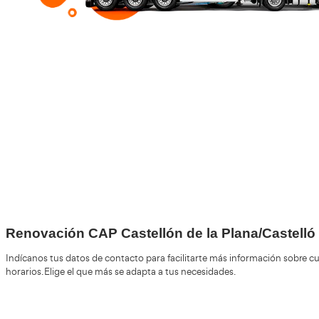
+30
Años