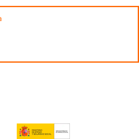
entes a la Unión Europea.
ualificación inicial y la formación
el CAP en Castellón de la Plana
o en
s laborales.
 cursos, etcétera… ¡contacta con Academia