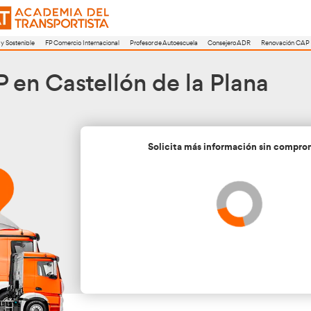
a
FP Movilidad Segura y Sostenible
FP Comercio Internacional
Profesor de A
ón CAP en Castellón de
Soli