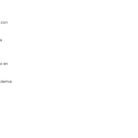
P inicial y CAP continua con diferentes
la Plana
, en Valencia o en Alicante… ¡cuenta con
itación de carácter obligatorio para