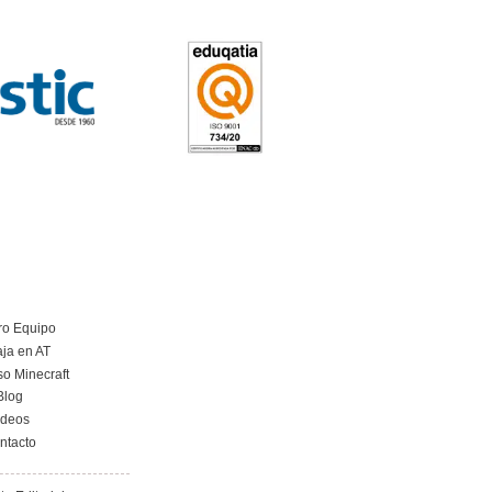
tellón de la Plana
5
tos
aciones