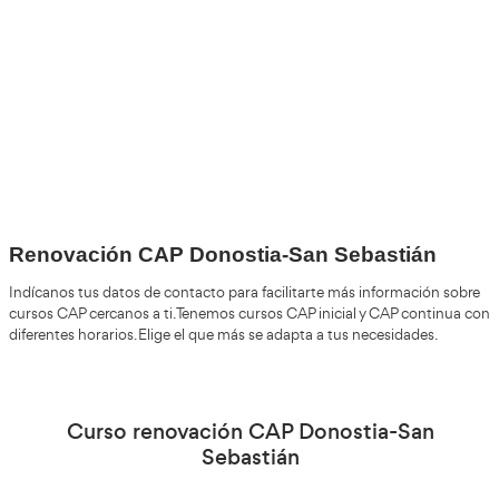
+30
Años
+200.000
Alumnos Formados
100%
Inserción Laboral