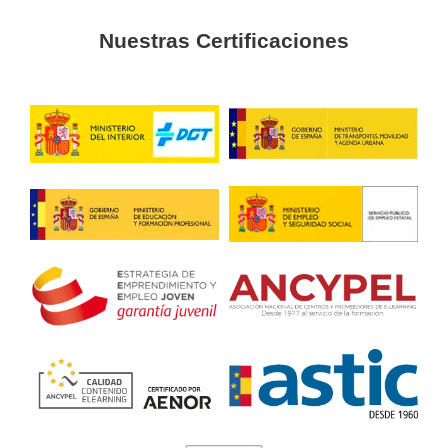
que nuestros alumnos puedan compaginar sus estudios 
actividad laboral.
CAP continua en
Si ya te has convencido para renovar el
Sebastián
con Academia del Transportista contacta con 
solicitar información relacionada con los horarios, precio
pago, etcétera.
Renovación CAP Donostia-S
Sebastián