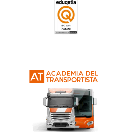
4.8
/
5
99
votos
Nuestras Certificacione