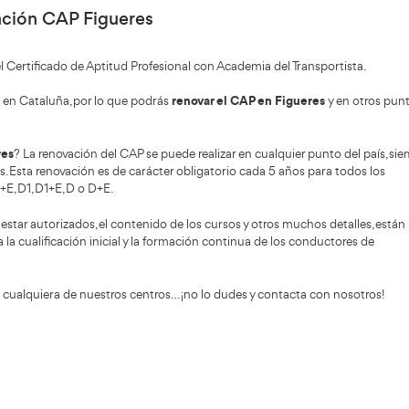
ormación sobre cursos CAP cercanos a ti. Tenemos cursos CA
urso renovación CAP Figueres
 puedes renovar el Certificado de Aptitud Profesional con 
renovar 
tración pública en Cataluña, por lo que podrás