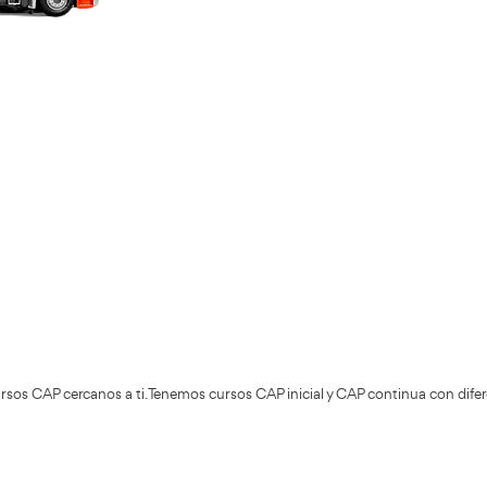
Validando los da
f
+200.000
Alumnos Formados