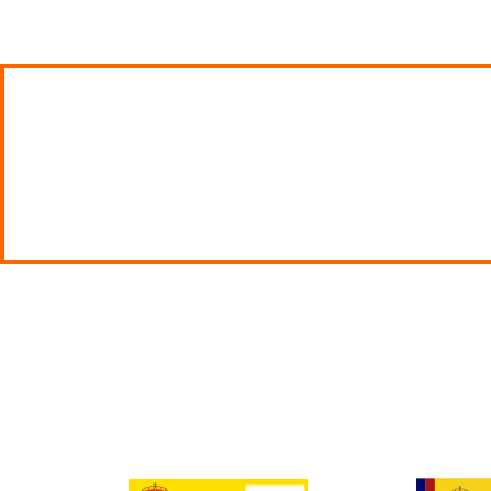
renovar el CAP 
¿Qué conductores necesitan obtener o
C+E, D1, D1+E, D o D+E.
renovación del CAP en Pamplona
La
busca que todos los
hace especial hincapié en la seguridad en las carreteras 
Para renovar esta acreditación solo tienes que realizar un
ni prácticas laborales obligatorias. ¡Solo tendrás que asisti
Como sabemos que a veces la asistencia es complicada pa
flexibilidad en los horarios. Podrás elegir si acudir a los