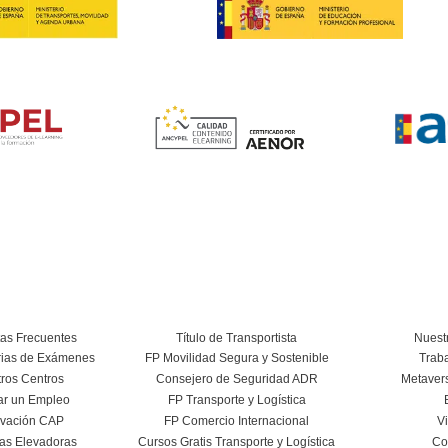
Renovación CAP P
4.7
/
130
vo
Nuestras Certific