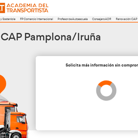
a
FP Movilidad Segura y Sostenible
FP Comercio Internacional
Profesor de A
vación CAP Pamplona/
Soli