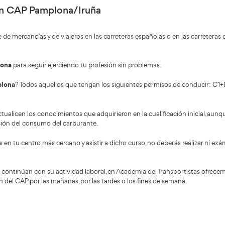
ormación sobre cursos CAP cercanos a ti. Tenemos cursos CA
o renovación CAP Pamplona/Iruña
icas al transporte de mercancías y de viajeros en las carret
 el CAP en Pamplona
para seguir ejerciendo tu profesión s