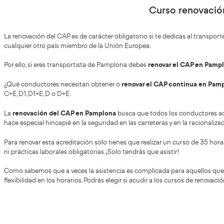
Renovación CAP Pamplona/Iruña
Indícanos tus datos de contacto para facilitarte más inf
horarios. Elige el que más se adapta a tus necesidades.
Curs
La renovación del CAP es de carácter obligatorio si te ded
cualquier otro país miembro de la Unión Europea.
renovar
Por ello, si eres transportista de Pamplona debes