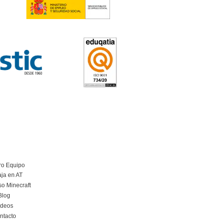
amplona/Iruña
5
tos
aciones