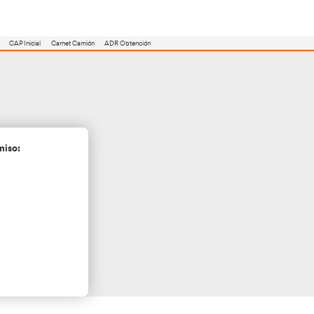
utoescuela
Consejero ADR
Renovación CAP
CAP Inicial
Carnet Camión
Iruña
cita más información sin compromiso: