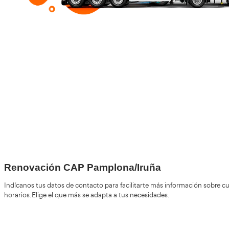
+30
Años