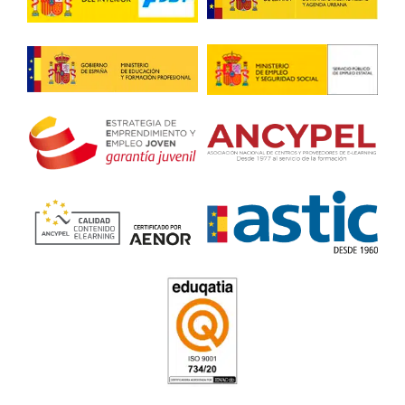
del sector del transporte desde hace más de 20 años.
Renovación CAP Portuga
4.6
/
5
67
votos