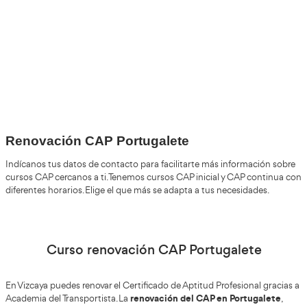
+30
Años
+200.000
Alumnos Formados
100%
Inserción Laboral