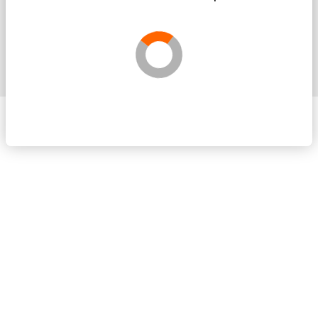
Solicita más información sin compromis
Validando los datos para que se pueda procesar el
Por favor espere a la comprobación ...