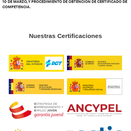
6. ASPECTOS LIGADOS A LA SEGURIDAD VIAL.
7. ACTUACIÓN DEL TRANSPORTISTA EN CASO DE ACCID
INCIDENTE DURANTE EL TRANSPORTE DE ANIMALES P
8. LEY 11/2003, DE 24 DE NOVIEMBRE, DE PROTECCIÓN
ANIMALES DE ANDALUCÍA EN LO QUE PUEDA AFECTAR 
DE ANIMALES, Y LEY 32/2007, DE 7 DE NOVIEMBRE, PA
DE LOS ANIMALES, EN SU EXPLOTACIÓN, TRANSPORTE,
EXPERIMENTACIÓN Y SACRIFICIO.
9. LOS ASPECTOS TÉCNICOS Y ADMINISTRATIVOS CON 
LIMPIEZA Y DESINFECCIÓN DE LOS MEDIOS DE TRANSP
CONTENEDORES.
10. LOS ARTÍCULOS 3 Y 4 Y LOS ANEXOS I Y II DEL REGL
1/2005 DEL CONSEJO DE 22 DE DICIEMBRE DE 2004.