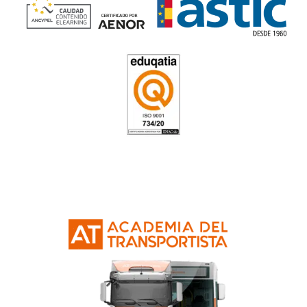
11. DOCUMENTOS DEL TRANSPORTE (EL REGLAMENTO (
DE 22 DE DICIEMBRE, REAL DECRETO 751/2006, DE 16 DE
8/2003, DE 24 DE ABRIL, DE SANIDAD ANIMAL,DECRETO
10 DE MARZO, Y PROCEDIMIENTO DE OBTENCIÓN DE C
COMPETENCIA.
Nuestras Certificacione