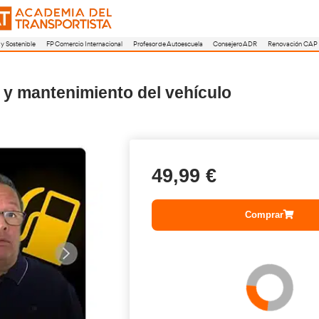
a
FP Movilidad Segura y Sostenible
FP Comercio Internacional
Profesor de A
a básica y mantenimiento del v
49