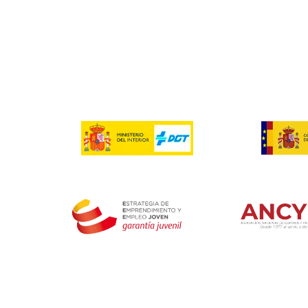
Contenido
TEMARIO
Episodio 1
- Uso de los frenos
Episodio 2
- El embrague
Episodio 3
- El aceite
Episodio 4
- Batería, luces y fusibles
Episodio 5
- Posibles averías6
Episodio 6 -
puntos clave a recordar
Episodio 7
- Neumáticos en vehículos pesados
Episodio 8
- Codificación de los neumáticos
Episodio 9
- ¿Qué es el recauchutado y reesculturado de los