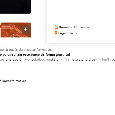
Val
for
Du
Lu
e una manera fácil a través de píldoras formativas.
¿Qué necesito para realizar este curso de forma grat
Antes de escoger una opción [wp_colorbox_media url="#in