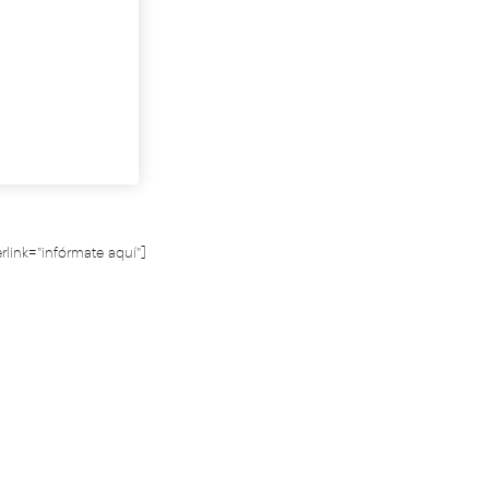
idando los datos para que se pueda procesar el
mulario. Por favor espere a la comprobación ...
ración
: 17 minutos
gar
: Online
uita?
line_gratuito" type="inline" hyperlink="infórmate aquí"]