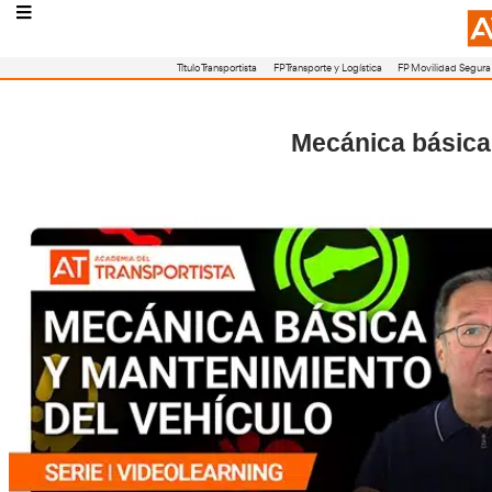
Título Transportista
FP Transporte y Logístic
Mecánic