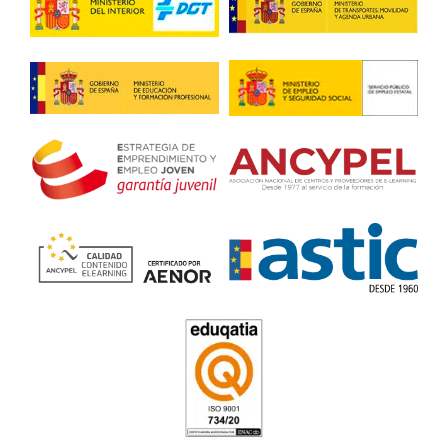
Jesus, G.T.
No sabía si dar el paso, pero al final me lancé y estoy feliz.
montón sobre comercio exterior y estoy haciendo práctica
empresa que se dedica a la importación. ¡Es el futuro!
FP Grado Superior en Comer
Internacional Online o a Dist
la Academia del Transportist
León
4.8
/
5