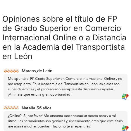
A pesar de ser un curso online, muchos programas inco
profesionales en empresas del sector
, lo que permite a
aplicar los conocimientos adquiridos en un entorno real.
Interacción y Networking
interacción 
Las plataformas de aprendizaje permiten la
y compañeros
, creando un entorno de aprendizaje diná
pueden compartir experiencias y establecer contactos pr
¡No te lo pienses más!
En AT Academia del Transportista
estamos 
disposición para responder a otras preguntas que
en relación con el
FP Grado Superior en Co
Internacional en León
.
¡No dudes en solicit