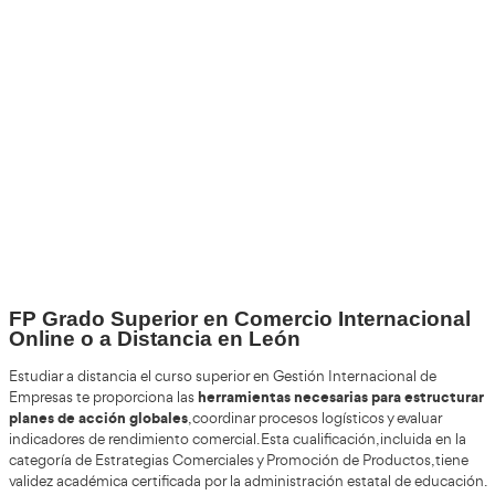
Por favor espere a la comprobación ...
+30
Años
+200.000
Alumnos Formados
100%