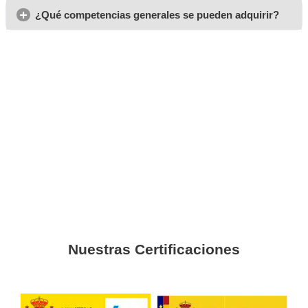
Marcos, de León
Me apunté al FP Grado Superior en Comercio Internaciona
me arrepiento! En la Academia del Transportista en León la
súper dinámicas y el profesorado siempre está dispuesto a
¡Anímate, que es una gran oportunidad!
Natalia, 35 años
¿Online? ¡Sí, por favor! Me encanta poder estudiar desde c
ritmo. Las herramientas son geniales y, sinceramente, creo q
me abrirá muchas puertas. ¡Hazlo, no te arrepentirás!
Marcelo, de Badajoz
La flexibilidad que me da el curso online es brutal. Puedo
compaginarlo con mi trabajo y no me siento agobiado. Ade
salidas laborales son muchas. ¡Definitivamente, recomiend