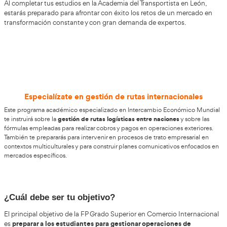
Inserción Laboral
FP Grado Superior en Comercio Inte
Online o a Distancia en León
Estudiar a distancia el curso superior en Gestión Interna
herramientas necesarias pa
Empresas te proporciona las
planes de acción globales
, coordinar procesos logísticos
indicadores de rendimiento comercial. Esta cualificación, 
categoría de Estrategias Comerciales y Promoción de Pro
validez académica certificada por la administración estat
Al completar tus estudios en la Academia del Transportist
estarás preparado para afrontar con éxito los retos de u