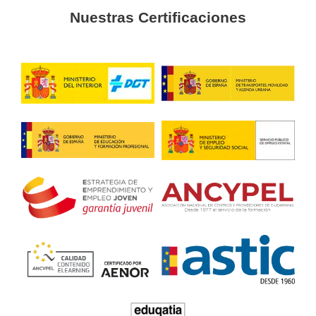
Helena, 45 años
¡Me ha encantado el curso! Aprendí un montón sobre co
exterior y la plataforma es súper fácil de usar. No hay excus
aprender en casa. ¡Anímate a dar el paso!
FP Grado Superior en Comer
Internacional Online o a Dist
Santa Cruz de Tenerife
4.8
/
5