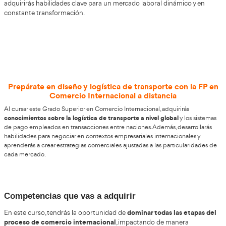
Inserción Laboral
FP Grado Superior en Comercio Inte
Online o a Distancia en Santa Cruz d
La formación profesional en Comercio Internacional onli
programa educativo oficial que te capacita en la creació
diseño de estrategias de gestión y el s
de producto, el
rendimiento comercial
. Este título superior, pertenecien
Comercio y Marketing, cuenta con la acreditación del Min
Educación. Con la Academia del Transportista en Santa C
adquirirás habilidades clave para un mercado laboral din
constante transformación.