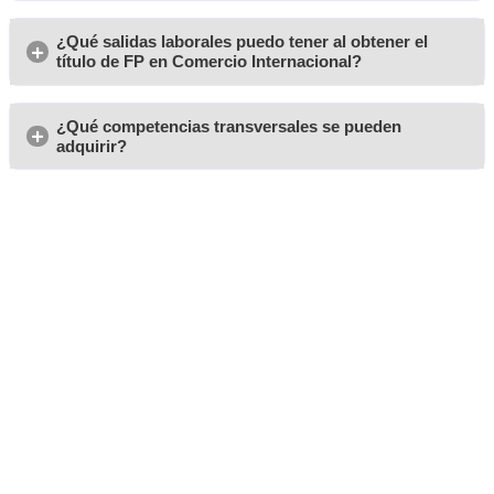
Adela, de Santa Cruz
La verdad es que al principio tenía mis dudas sobre estudia
pero ahora estoy encantada. Puedo compaginar mis estudi
trabajo y, además, los materiales son muy completos. La A
Transportista en Santa Cruz de Tenerife es la opción ideal.
Jesús, de Madrid
Al principio pensé que sería difícil estudiar online, pero la
que he disfrutado mucho. Las clases son dinámicas y el co
muy bien estructurado. ¡No te lo pienses, lánzate!
Maika G.L.
Estudiar Comercio Internacional a distancia me ha dado la 
que necesitaba. Puedo estudiar en pijama y eso es lo mejor
profesores son muy accesibles, siempre están dispuestos a