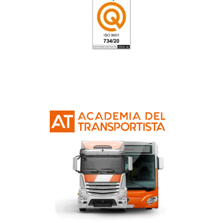
219
votos
Preguntas sobre el FP 
Superior en Comerc
Internacional Online 
Distancia en Santa Cru
Tenerife
¿Es igual de efectivo estudiar Comercio
Internacional online que de manera presen