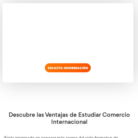
Profesionales con alta cualificación
La formación profesional a distancia en Comercio Intern
habilidades necesar
programa oficial que te enseñará las
estrategias de producto
, desarrollar planes de gestión y
crecimiento de las ventas. Este Grado Superior, que perte
Comercio y Marketing, cuenta con la validación del Minis
Educación.
ingresar al m
Al finalizar el curso, estarás preparado para
como un profesional capacitado
, muy buscado por las 
sector, dado que el mundo de los negocios está en cons