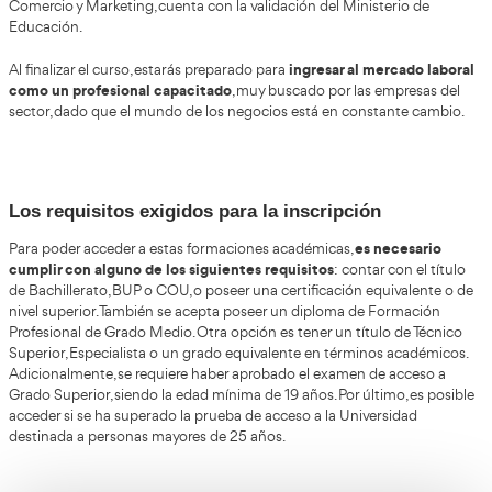
dominar todas l
En este curso, tendrás la oportunidad de
proceso de comercio internacional
, impactando de m
significativa en las decisiones estratégicas de la organiz
a identificar y establecer contacto con clientes y proveedo
gestionando contratos comerciales internacionales que fa
supervisión y el control del desarrollo de las ventas. Adem
evaluar y optimizar el rendimiento de las operaciones de
internacional, utilizando diversas herramientas de análisis
calidad.
administración de las operaciones 
Te encargarás de la
con la importación y exportación,
así como con la intr
de productos. Además, obtendrás una perspectiva compl
comercio internacional, abarcando desde las tendencias 
en el comercio electrónico hasta los desafíos del marketin
y la logística asociada.