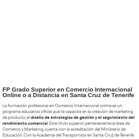
Por favor espere a la comprobación ...
+30
Años
+200.000
Alumnos Formados
100%