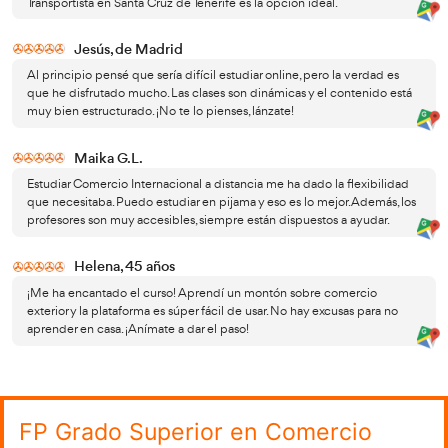
disposición para responder a otras preguntas que
en relación con el
FP Grado Superior en Co
Internacional en Santa Cruz de Tenerife
.
¡No d
solicitar más información!
Descubre las Ventajas de Estudiar 
Internacional