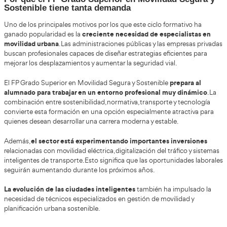
fundamentales sobre educación vial y sostenibilidad urbana.
Uno de los puntos más interesantes del ciclo es su enfoque pr
trata únicamente de memorizar contenidos teóricos
, sino d
soluciones reales a problemas actuales relacionados con tráfic
convivencia urbana.
Además, esta formación está alineada con las políticas europ
sostenibilidad y reducción de emisiones contaminantes.
Ventajas del Grado Superior de Movilidad
Sostenible Online o a Distancia para la F
Profesional
su flexibilida
El modelo online continúa creciendo gracias a
Grado Superior de Movilidad Segura y Sostenible Online o a D
Formación Profesional permite estudiar desde cualquier lugar 
aprendizaje al ritmo personal de cada estudiante.