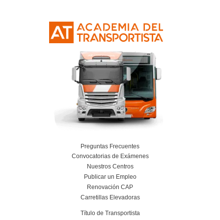
Resolvemos las dudas pa
Técnico Superior para
Movilidad Segura y Sost
en Benalmádena
¿Qué ventajas tiene estudiar este curso o
¿Tiene salidas laborales este curso?
¿Qué perfiles profesionales pueden benefi
esta formación?