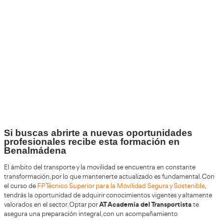
+30
Años
+200.000
Alumnos Formados
100%
Inserción Laboral