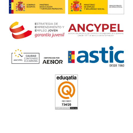
Marta, de Albacete
La formación está súper bien organizada y se nota que los
están actualizados. He aprendido cosas que incluso puedo 
mi trabajo.
FP Movilidad Segura y Sosten
Benalmádena
4.8
/
5
160
votos