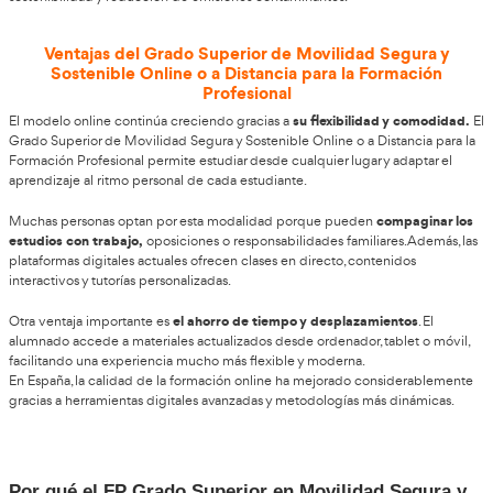
especialistas capaces de gestionar proyectos relacionados co
y movilidad sostenible. Además, el crecimiento de las smart cit
impulsando la contratación de profesionales con conocimient
digitales adaptados a las nuevas necesidades del sector.
Esta formación combina aspectos relacionados con transporte,
tecnología aplicada a la movilid
normativa, educación vial y
Qué es el FP Grado Superior en Movilidad
Sostenible
El FP Grado Superior en Movilidad Segura y Sostenible es una 
profesionales capaces de mejorar la s
enfocada en preparar
desarrollar estrategias de movilidad más eficientes y respetu
ambiente.
alumnado aprende a analizar sistemas de transporte
El
, or
movilidad y participar en proyectos relacionados con circulac
accesibilidad y prevención de accidentes. También se estudi