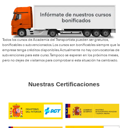
Helen, de Benalmádena
A mí me ayudó muchísimo para actualizar conocimientos 
nuevas oportunidades laborales. Además, el tema de la sos
cada vez tiene más salida profesional.
Dani, 27 años
Lo recomiendo totalmente porque está muy enfocado a la
actual. Hoy en día hacen falta profesionales preparados e
segura y este curso te da una base muy completa.
Anaís, F.G.
Me gustó mucho porque no solo aprendes normas y seguri
también entiendes cómo hacer ciudades más cómodas y s
para todos. Muy interesante y útil.