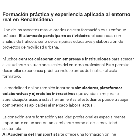
Muchas personas optan por esta modalidad porque pueden
estudios con trabajo,
oposiciones o responsabilidades familia
plataformas digitales actuales ofrecen clases en directo, cont
interactivos y tutorías personalizadas.
el ahorro de tiempo y desplazam
Otra ventaja importante es
alumnado accede a materiales actualizados desde ordenador, t
facilitando una experiencia mucho más flexible y moderna.
En España, la calidad de la formación online ha mejorado co
gracias a herramientas digitales avanzadas y metodologías má
Por qué el FP Grado Superior en Movilida
Sostenible tiene tanta demanda
Uno de los principales motivos por los que este ciclo for
creciente necesidad de espec
ganado popularidad es la
movilidad urbana
. Las administraciones públicas y las e