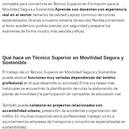
buscan profesionales capaces de diseñar estrategias efic
mejorar los desplazamientos y aumentar la seguridad vial
p
El FP Grado Superior en Movilidad Segura y Sostenible
alumnado para trabajar en un entorno profesional mu
combinación entre sostenibilidad, normativa, transporte 
convierte esta formación en una opción especialmente a
quienes desean desarrollar una carrera moderna y estable
el sector está experimentando importantes i
Además,
relacionadas con movilidad eléctrica, digitalización del tr
inteligentes de transporte. Esto significa que las oportun
seguirán aumentando durante los próximos años.
La evolución de las ciudades inteligentes
también ha i
necesidad de técnicos especializados en gestión de movil
planificación urbana sostenible.