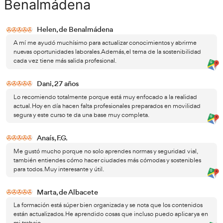
competencias aplicables al mercado laboral actual.
La conexión entre formación y realidad profesional es es
importante en un sector tan cambiante como el de la mo
sostenible.
AT Academia del Transportista
te ofrece una formación 
completa para convertirte en Técnico Superior en Formac
Aprende con docentes c
Movilidad Segura y Sostenible.
real en el sector
, temarios de calidad y apoyo continuo d
especializados. Gracias a nuestro sistema de estudio flexi
al éxito académico, podrás avanzar con seguridad y prepa
exámenes de forma mucho más sencilla y eficaz.
Qué hace un Técnico Superior en Movilida
Sostenible