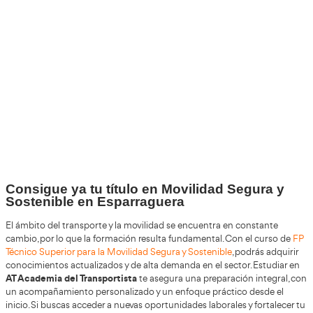
+30
Años
+200.000
Alumnos Formados
100%
Inserción Laboral