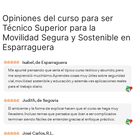
• Transporte urbano.
• Sostenibilidad.
• Seguridad.
• Comunicación.
• Innovación tecnológica.
• Concienciación social.
quienes desean
También resulta una buena opción para
sector profesional
y acceder a un ámbito con más opor
laborales.
No es necesario tener experiencia previa
, aunque sí e
contar con capacidad organizativa, responsabilidad y hab
comunicativas.
La modalidad online facilita además el acceso a estudiant
trabajadores que necesitan horarios más flexibles.