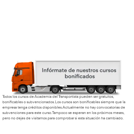
Opiniones del curso para 
Técnico Superior para la
Movilidad Segura y Sosten
Esparraguera
Isabel, de Esparraguera
Me apunté pensando que sería el típico curso teórico y ab
me sorprendió muchísimo. Aprendes cosas muy útiles sob
vial, movilidad sostenible y educación, y además ves aplic
para el trabajo diario.
Judith, de Segovia
El ambiente y la forma de explicar hacen que el curso se