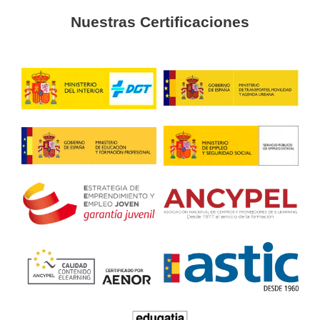
llevadero. Incluso temas que pensaba que iban a ser comp
terminan siendo fáciles de entender gracias al enfoque pr
José Carlos, R.L.
Lo que más me gustó es que el contenido está muy actual
enfocado a la realidad actual de la movilidad. Sales con un
mucho más moderna y preparada para los cambios que v
transporte y seguridad.
Inma, 43 años
Si te interesa trabajar en formación vial o ampliar salidas pr
este curso merece mucho la pena. A mí me ayudó a ganar 
entender mejor cómo enseñar de forma práctica y cercana