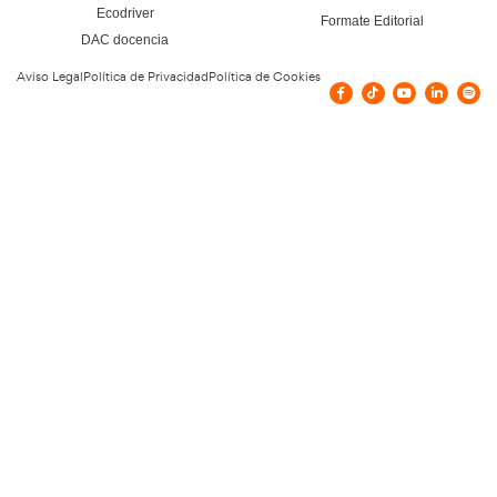
Todos los cursos de Academia del Transportista pueden ser grat
bonificables o subvencionados. Los cursos son bonificables s
empresa tenga créditos disponibles. Actualmente no hay con
subvenciones para este curso. Tampoco se esperan en los pró
pero no dejes de visitarnos para comprobar si esta situación 