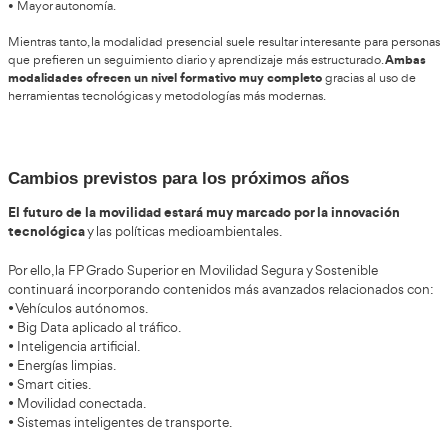
• Gestión de movilidad urbana.
• Prevención de accidentes.
• Psicología aplicada a la conducción.
• Transporte sostenible.
• Legislación de tráfico.
• Primeros auxilios.
• Competencias digitales.
• Movilidad eléctrica.
• Vehículos de movilidad personal.
• Planes de movilidad sostenible.
contenidos rel
Además, muchos centros están incorporando
inteligencia artificial
, ciudades inteligentes y análisis de dato
También se trabajan proyectos prácticos
donde el alumnad
diseñar campañas educativas y programas de prevención.
Diferencias entre estudiar online o pres