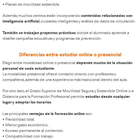
prueba de acceso es una vía bastante utilizada
La
por pers
desean acceder a una nueva profesión sin necesidad de cursar
los centros privados realizan entrevistas o
En algunos casos,
pruebas internas para valorar el nivel académico del alumnad
programas de orientación para ayudar a lo
También existen
elegir la modalidad más adecuada según sus necesidades y di
Cómo es el temario de esta FP
El contenido de la FP Grado Superior en Movilidad Segura y 
adaptarse a los cambios actuales 
evolucionado mucho para
sostenibilidad
y movilidad urbana.
Entre los módulos más importantes destacan:
• Seguridad vial avanzada.
• Educación y sensibilización ciudadana.