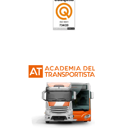
FP Movilidad Segura y Sosten
Esparraguera
4.8
/
5
158
votos
Resolvemos las dudas pa
Técnico Superior para
Movilidad Segura y Sost
en Esparraguera