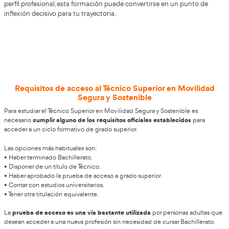
Consigue ya tu título en Movilidad S
Sostenible en Esparraguera
El ámbito del transporte y la movilidad se encuentra en 
cambio, por lo que la formación resulta fundamental. Con
Técnico Superior para la Movilidad Segura y Sostenible
, 
conocimientos actualizados y de alta demanda en el secto
AT Academia del Transportista
te asegura una preparaci
un acompañamiento personalizado y un enfoque práctic
inicio. Si buscas acceder a nuevas oportunidades laborales
perfil profesional, esta formación puede convertirse en 
inflexión decisivo para tu trayectoria.