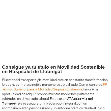
+30
Años
+200.000
Alumnos Formados
100%
Inserción Laboral