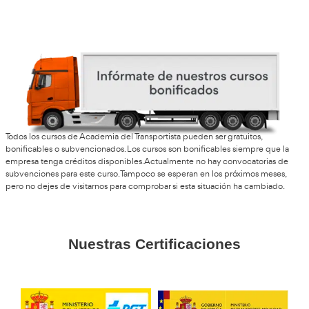
Lo mejor es que puedes organizarte a tu ritmo. Yo lo com
trabajo y, aunque requiere constancia, se puede sacar per
Sonia, 39 años
Hay bastante futuro en este sector porque cada vez se ha
movilidad segura y transporte sostenible. Me parece una 
inteligente de cara al empleo.
Jonás, de Cádiz
Entré por curiosidad y acabé encantado. Ahora estoy haci
y ya veo posibilidades reales de trabajar en una autoescue
formación.
Rita, R.L.
Las clases online están bastante bien montadas y los profe
ayudar mucho. Se nota que es una formación pensada par