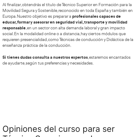
trabajar en un sector en crecimien
Para quienes desean
activamente en la transformación de la movilidad
del 
formación ofrece oportunidades cada vez más interesant
Salidas laborales del Técnico Superior en
Segura y Sostenible en Hospitalet de Llob
Las posibilidades laborales continúan ampliándose en la
cambios que está viviendo el sector de la
gracias a los
salidas profesionales más destacadas
Entre las
se encue
• Formador vial.
• Profesor especializado en seguridad vial.
• Técnico de movilidad urbana.
• Educador en campañas de prevención.
• Coordinador de proyectos de movilidad sostenible.