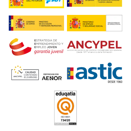
laboral actual.
FP Movilidad Segura y Sosten
L'Hospitalet de Llobregat
4.8
/
5
153
votos