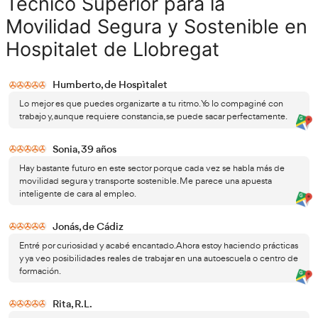
• Formador en empresas de transporte.
• Asesor de seguridad vial.
• Técnico en sensibilización vial.
oportunidades en organismos públicos
También existen
ayuntamientos y empresas privadas
relacionadas con tr
sostenibilidad.
La combinación de formación pedagógica y conocimient
hace que el perfil profesional sea bastante versátil.
La mejor formación con AT Academia del
Transportista
¿Te interesa el Título de Técnico Superior en Formación pa
Segura y Sostenible Online o a Distancia? ¿Quieres saber 