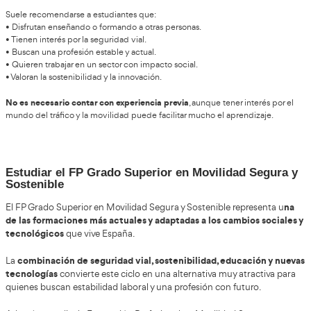
la digitalización también está cambiando la f
Junto a ello,
seguridad vial,
incorporando simuladores, herramientas virtua
inteligentes de aprendizaje.
Posibles cambios futuros en la Formación Pro
Movilidad Segura y Sostenible
titulación continuará evolucionando
Todo apunta a que esta
d
próximos años.
cambios futuros
Entre los posibles
destacan:
• Mayor presencia de contenidos sobre inteligencia artificial 
tráfico.
• Formación específica sobre movilidad eléctrica.
• Nuevos módulos relacionados con ciudades inteligentes.
• Incremento de herramientas digitales y simuladores.
• Más colaboración con empresas tecnológicas y administraci