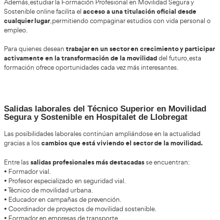
adaptación constante a las normati
También se espera una
sobre sostenibilidad y seguridad vial.
Perfil recomendado para estudiar este FP Gr
en Movilidad Segura y Sostenible
per
Este ciclo puede resultar especialmente interesante para
habilidades comunicativas y vocación educativa.
Suele recomendarse a estudiantes que:
• Disfrutan enseñando o formando a otras personas.
• Tienen interés por la seguridad vial.
• Buscan una profesión estable y actual.
• Quieren trabajar en un sector con impacto social.
• Valoran la sostenibilidad y la innovación.
No es necesario contar con experiencia previa
, aunque tener
mundo del tráfico y la movilidad puede facilitar mucho el apr