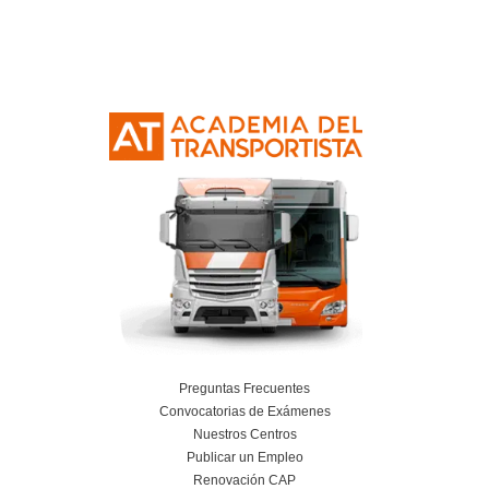
Resolvemos las dudas pa
Técnico Superior para
Movilidad Segura y Sost
en Hospitalet de Llobr
¿Es difícil superar el ciclo formativo?
¿Hay demanda de profesores especializad
movilidad segura?
¿Qué perfil de estudiante suele apuntarse 
curso?