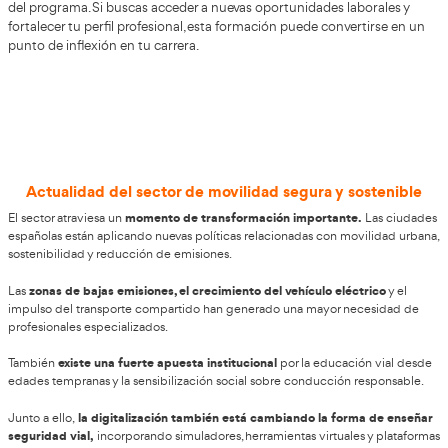
Consigue ya tu título en Movilidad S
en Hospitalet de Llobregat
El sector del transporte y la movilidad está en constante
lo que hace imprescindible mantenerse actualizado. Con 
Técnico Superior para la Movilidad Segura y Sostenible
, 
oportunidad de adquirir conocimientos modernos y alt
AT Academi
valorados en el mercado laboral. Estudiar en
Transportista
te asegura una preparación integral, con u
acompañamiento personalizado y un enfoque práctico des
del programa. Si buscas acceder a nuevas oportunidades 
fortalecer tu perfil profesional, esta formación puede con