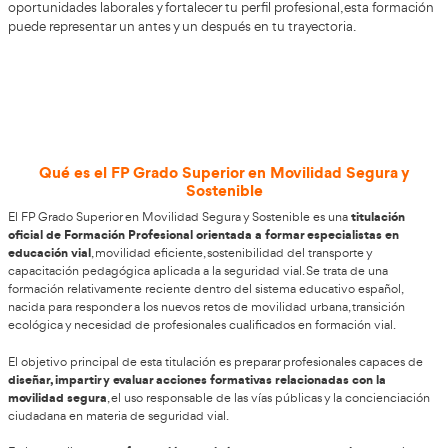
Da un paso firme para tu futuro prof
Igualada
El sector del transporte y la movilidad evoluciona contin
que mantenerte actualizado es esencial. Con el curso de
Superior para la Movilidad Segura y Sostenible
, podrás ad
competencias modernas y altamente solicitadas en el me
AT Academia del Transportista
con
te asegura una prepa
con un enfoque práctico desde el principio y un acomp
cercano durante todo el proceso. Si tu objetivo es abrirte
oportunidades laborales y fortalecer tu perfil profesional
puede representar un antes y un después en tu trayectori