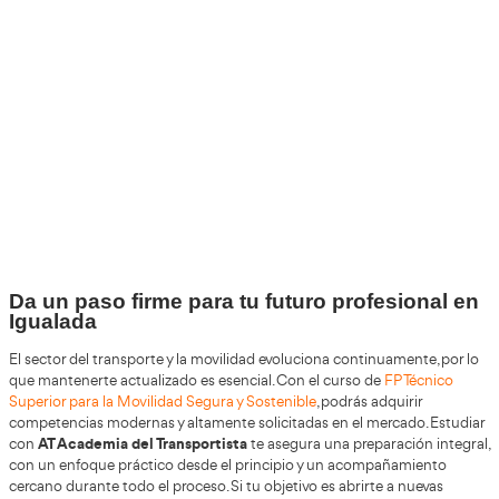
+30
Años
+200.000
Alumnos Formados
100%
Inserción Laboral