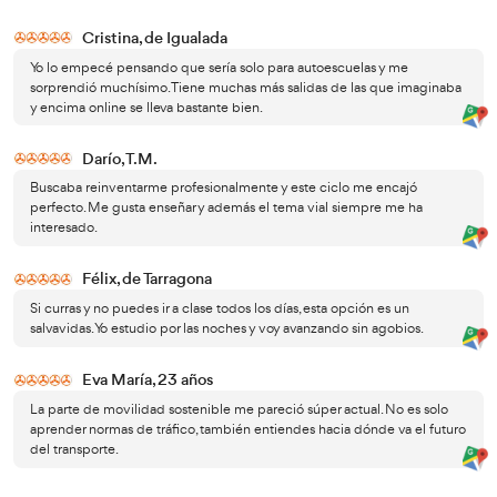
pueden existir componente
Dependiendo del programa,
vinculados a evaluación o prácticas
. Elegir esta modal
especialmente útil para trabajadores, personas con famil
residen lejos de centros educativos especializados. La flex
gran ventaja, pero requiere compromiso real para aprovec
correctamente.
Conviértete en Técnico Superior en Movil
y Sostenible con AT Academia del Transpor
La Formación Profesional en Movilidad Segura y Sostenib
adapta a ti
En un sector en plena transformación, formarte como Té
abrirte nuevas
en Movilidad Segura y Sostenible puede
laborales
. En AT Academia del Transportista te ofrecemo
online flexible y eficaz para cursar el FP Grado Superior 