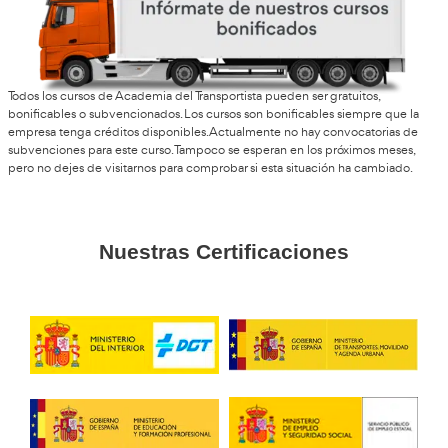
Cristina, de Igualada
Yo lo empecé pensando que sería solo para autoescuelas 
sorprendió muchísimo. Tiene muchas más salidas de las q
y encima online se lleva bastante bien.
Darío, T.M.
Buscaba reinventarme profesionalmente y este ciclo me 
perfecto. Me gusta enseñar y además el tema vial siempre
interesado.
Félix, de Tarragona
Si curras y no puedes ir a clase todos los días, esta opción 
salvavidas. Yo estudio por las noches y voy avanzando sin a
Eva María, 23 años
La parte de movilidad sostenible me pareció súper actual.