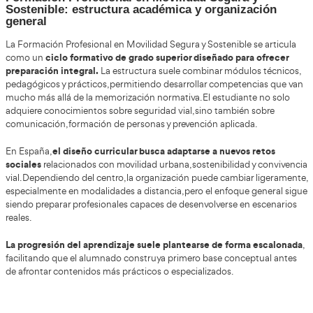
• Haber superado la prueba de acceso a la universidad para 
años.
En algunos centros privados o concertados que ofrecen modal
entrevista orientativa o asesoramie
proceso puede incluir
previo
, aunque no suele haber requisitos adicionales obligator
No siempre es imprescindible contar con permiso de conduc
resultar útil según el enfoque práctico del centro.
Grado Superior de Movilidad Segura y Sosteni
a Distancia para la Formación Profesi
La modalidad online se ha consolidado enormemente en Espa
Superior de Movilidad Segura y Sostenible Online o a Distanci
estudiar desde cualquier pu
Formación Profesional permite
con horarios flexibles
y acceso a plataformas virtuales.
Esta opción resulta especialmente atractiva para: