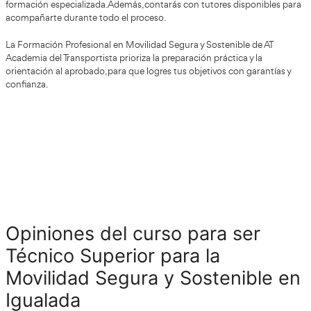
¿Cómo funciona el Grado Superior de Mov
Segura y Sostenible Online o a Distancia p
Formación Profesional en Igualada?
El modelo digital ha evolucionado de manera notable. El
de Movilidad Segura y Sostenible Online o a Distancia p
Profesional ya no consiste simplemente en recibir material
por libre.
muchas plataformas ofrecen seguimi
En la actualidad
individualizado
, sesiones virtuales, actividades colaborat
frecuentes y recursos multimedia avanzados. Esto permit
experiencia mucho más cercana a la presencialidad que 
Sin embargo, sigue siendo una modalidad que exige resp
capacidad de autogestión. El estudiante debe planificar 
hitos académicos y mantener constancia.