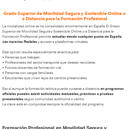
movilidad segura
, el uso responsable de las vías públicas y l
ciudadana en materia de seguridad vial.
esta formación continúa ganando protago
En la actualidad
la transformación del sector del transporte, el auge de la micr
electrificación del parque móvil y las nuevas políticas europe
sostenibilidad.
Técnico Superior en Movilidad Segura y So
requisitos de acceso
Para acceder al título de Técnico Superior en Movilidad Segura
cumplir alguno de los requisitos académicos habi
necesario
acceso a ciclos formativos de grado superior en España.
Entre las vías más comunes están:
• Disponer del título de Bachillerato.
• Haber superado un ciclo formativo de grado medio.
• Tener un título de Técnico Superior o equivalente.
• Haber aprobado la prueba de acceso a grado superior.