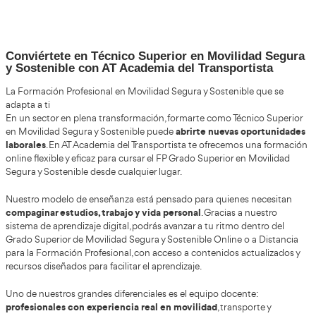
preparación integral.
La estructura suele combinar mód
pedagógicos y prácticos, permitiendo desarrollar compe
mucho más allá de la memorización normativa. El estudia
adquiere conocimientos sobre seguridad vial, sino tambi
comunicación, formación de personas y prevención aplic
el diseño curricular busca adaptarse a nuev
En España,
sociales
relacionados con movilidad urbana, sostenibilid
vial. Dependiendo del centro, la organización puede camb
especialmente en modalidades a distancia, pero el enfoq
siendo preparar profesionales capaces de desenvolverse 
reales.
La progresión del aprendizaje suele plantearse de fo
facilitando que el alumnado construya primero base con
de afrontar contenidos más prácticos o especializados.