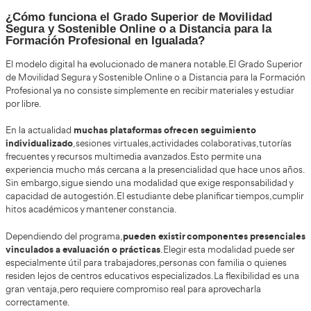
• Personas que trabajan.
• Profesionales del sector transporte que desean reciclarse.
• Fututos docentes de formación vial.
• Personas con cargas familiares.
• Estudiantes que viven lejos de centros presenciales.
Eso sí, aunque la formación teórica puede cursarse a distancia
oficiales pueden existir actividades evaluables, prácticas 
presenciales
según comunidad autónoma o centro.
La clave está en comprobar siempre la oficialidad del progra
Formación Profesional en Movilidad Segur
Sostenible: estructura académica y organi
general
La Formación Profesional en Movilidad Segura y Sostenibl
ciclo formativo de grado superior diseñado p
como un