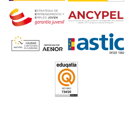
aprender normas de tráfico, también entiendes hacia dónd
del transporte.
FP Movilidad Segura y Sosten
Igualada
4.8
/
5
163
votos