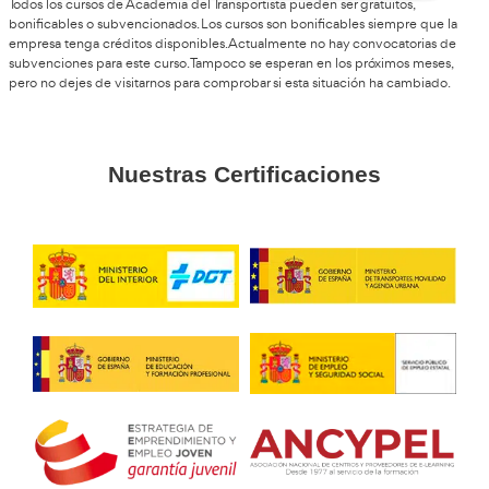
Jesús, de Villagarcía
Después de mirar varios ciclos, este con AT Academia del T
me pareció de los más interesantes por las salidas laborale
cada vez se habla más de movilidad segura y sostenible.
Rubí, de León
Me animé porque quería trabajar en una autoescuela y la 
está siendo muy positiva. Las prácticas ayudan mucho a 
funciona el sector.
César, L.R.
Los profesores suelen explicar todo de forma bastante clar
está actualizado. Se nota que es una formación enfocada 
laboral actual.
Marcos, 34 años