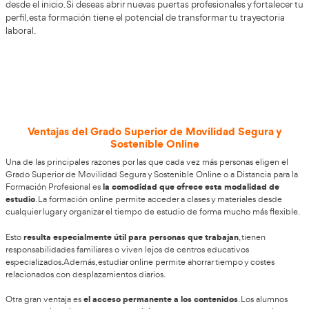
No dejes pasar esta oportunidad par
enriquecer tu perfil profesional, en Vi
de Arosa
El sector del transporte y la movilidad evoluciona a gran v
mantenerte actualizado es fundamental. Con el curso d
Superior para la Movilidad Segura y Sostenible
, obtendrá
conocimientos modernos y altamente valorados en el mer
AT Academia del Transportista
Optar por
te asegura una
integral, con un acompañamiento personalizado y prácti
desde el inicio. Si deseas abrir nuevas puertas profesionale
perfil, esta formación tiene el potencial de transformar tu