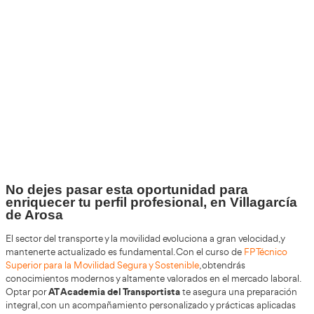
+30
Años
+200.000
Alumnos Formados
100%
Inserción Laboral