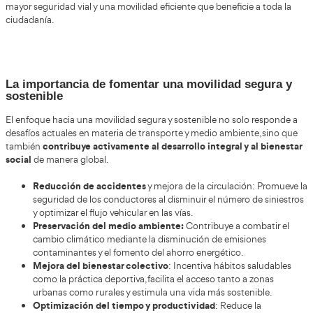
El FP Grado Superior en Movilidad Segura y Sostenible e
cada vez más demandada
por quienes desean trabajar e
la seguridad vial y la movilidad sostenible. Gracias a la ex
Academia del Transportista, la Formación Profesional en 
Segura y Sostenible se convierte en una preparación m
accesible, práctica y enfocada al éxito laboral.
Desarrollo de la actividad como Formador
Movilidad Segura y Sostenible en Movilid
Sostenible en Villagarcía de Arosa
Con este título en modalidad online y a distancia, tendrás
desempeñarte profesionalmente en pequeñas, med
de
grandes empresas
dedicadas a la formación de conduct
desean obtener su permiso de conducir. Además, podrás 
programas educativos relacionados con la formación vial