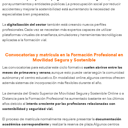
relacionados con desplazamientos diarios.
el acceso permanente a los contenidos
Otra gran ventaja es
pueden revisar vídeos, apuntes y actividades tantas veces co
algo que facilita mucho la preparación de exámenes y la co
temas complejos.
desarrollo de habi
Además, la modalidad online favorece el
valoradas por las empresas
, como la organización personal, l
manejo de herramientas digitales. Todo ello mejora todavía má
empleabilidad de quienes finalizan el ciclo.
Salidas profesionales del Técnico Superior e
Segura y Sostenible
movilidad sostenible y la educación vial cont
El sector de la
en España
. Esto hace que el título de Técnico Superior en Mo
Sostenible ofrezca actualmente numerosas oportunidades lab
el sector público como privado.