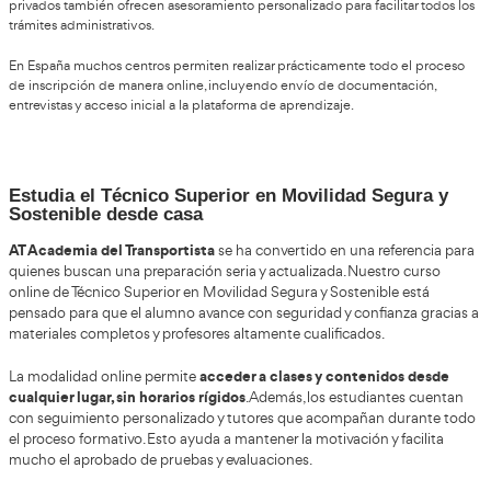
trabajar en autoescuelas
Una de las salidas más habituales es
formación vial.
Sin embargo, las opciones profesionales van 
También existen oportunidades en empresas de transporte, 
seguridad vial, organismos públicos, programas educativos y 
relacionados con movilidad urbana sostenible.
iniciativas de prevenció
Muchos profesionales participan en
educación vial para jóvenes o programas de movilidad seg
por ayuntamientos y entidades públicas. La preocupación soci
accidentes y mejorar la sostenibilidad está aumentando la ne
especialistas bien preparados.
digitalización del sector
La
también está creando nuevos per
profesionales. Cada vez se necesitan más expertos capaces de 
plataformas virtuales de enseñanza, simuladores y herramient
aplicadas a la formación vial.