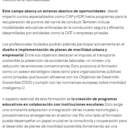
entrevistas y acceso inicial a la plataforma de aprendizaje.
Estudia el Técnico Superior en Movilidad 
Sostenible desde casa
AT Academia del Transportista
se ha convertido en una 
quienes buscan una preparación seria y actualizada. Nue
online de Técnico Superior en Movilidad Segura y Sosteni
pensado para que el alumno avance con seguridad y conf
materiales completos y profesores altamente cualificados
acceder a clases y conten
La modalidad online permite
cualquier lugar, sin horarios rígidos
. Además, los estudi
con seguimiento personalizado y tutores que acompaña
el proceso formativo. Esto ayuda a mantener la motivación 
mucho el aprobado de pruebas y evaluaciones.