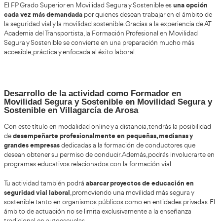
Convocatorias y matrícula en la Formación Pr
Movilidad Segura y Sostenible
suelen ab
Las convocatorias para estudiar este ciclo formativo
meses de primavera y verano
, aunque esto puede variar se
autónoma y el centro educativo. En modalidad online, algunos
además sistemas de incorporación más flexibles durante el añ
La demanda del Grado Superior de Movilidad Segura y Sosten
Distancia para la Formación Profesional ha aumentado bastant
interés creciente por las profesiones relaci
años debido al
sostenibilidad y seguridad vial.
do
El proceso de matrícula normalmente requiere presentar la
académica correspondiente
y realizar la reserva de plaza. A
privados también ofrecen asesoramiento personalizado para fac
trámites administrativos.
En España muchos centros permiten realizar prácticamente t
de inscripción de manera online, incluyendo envío de docum