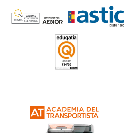
Está genial para quien quiera reinventarse profesionalment
de otro sector y no pensé que me gustaría tanto todo lo r
con educación vial.
FP Movilidad Segura y Sosten
Villagarcía de Arosa
4.8
/
5
167
votos