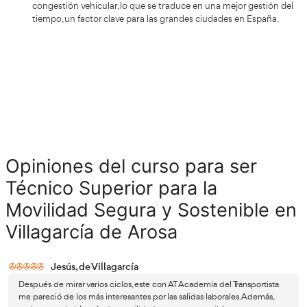
abarcar proyectos de educa
Tu actividad también podrá
seguridad vial laboral
, promoviendo una movilidad más 
sostenible tanto en organismos públicos como en entidad
ámbito de actuación no se limita exclusivamente a la en
tradicional en autoescuelas.
Este campo abarca un extenso abanico de oportunida
impartir cursos especializados como CAP y ADR, hasta p
recuperación de puntos del carné de conducir. También i
modalidades educativas enfocadas en la conducción segur
desarrolladas por entidades como la DGT o empresas pri
Los profesionales titulados podrán además participar ac
diseño e implementación de planes de movilidad urba
empresarial
. Entre sus objetivos destacan el impulso al 
sostenible, la prevención de accidentes laborales «in itiner
reducción de emisiones contaminantes. Esto posiciona a