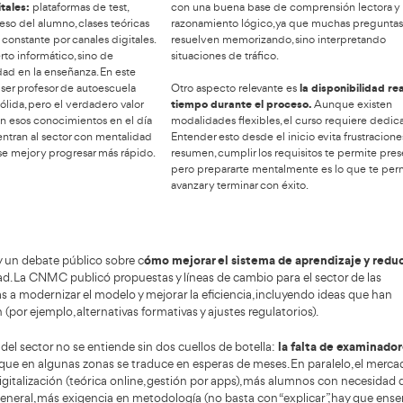
l perfil del nuevo profesor
Requ
de autoescuela
allá 
rofesor de autoescuela ya no responde al
Aunque los
reotipo clásico de alguien que solo explica
en España 
El sector ha
les y acompaña prácticas.
administr
ucionado y exige un perfil mucho más completo,
marcan la
e la comunicación, la psicología del alumno y la
mínima y 
tación tecnológica tienen un peso real. Hoy se
solo el p
ra especialmente la capacidad para tratar con
la madurez
nos nerviosos, personas adultas que retoman el
pedagógic
é tras años sin conducir, jóvenes con dificultades
punto 
oncentración y conductores extranjeros que
Un
autónom
sitan adaptar sus hábitos a la normativa española.
comprensi
el nuevo profesor debe sentirse cómodo
más,
llevan año
herramientas digitales:
plataformas de test,
con una b
imiento del progreso del alumno, clases teóricas
razonamie
ne y comunicación constante por canales digitales.
resuelven