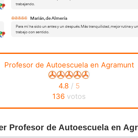
tor de las autoescuelas no es ajeno a los cambios sociales
 de digitalización, modernización de métodos
y revisión
a online, los test adaptativos y el uso de datos para mejorar
cómo agilizar los procesos sin per
én existe debate sobre
to de saturación de exámenes. Esto ha puesto el foco en 
para mejorar la eficiencia del sistema.
los alumnos son cada vez más exigentes
ro lado,
: compara
ta, no solo el aprobado. Esto obliga a los profesionales a
ología.
entra ahora al sector debe asumir que es un entorno en e
ptación marcan la diferencia entre quedarse atrás o consol
tás comparando entre academias homologadas para elegir 
ademia del Transportista.
Es la mejor herramienta para fo