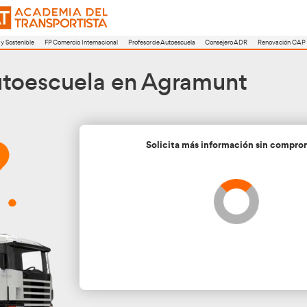
a
FP Movilidad Segura y Sostenible
FP Comercio Internacional
Profesor de A
r de Autoescuela en A
Soli