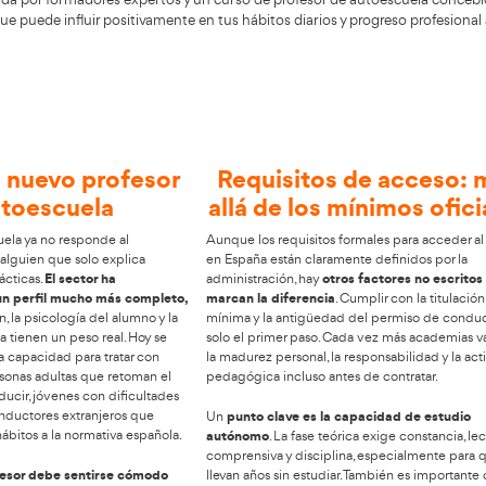
 profesionalmente en el ámbito del tr
ia de impulsar trayectorias profesionales estables dentro d
 de Autoescuela
y desarrollarte con confianza plena. ¿Te g
nsportista, sostenida por formadores expertos y un curso 
opuesta sólida que puede influir positivamente en tus hábit