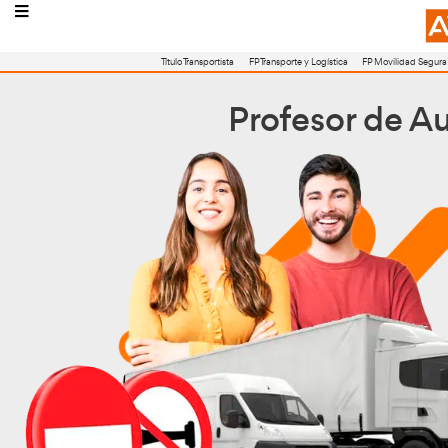
Título Transportista
FP Transporte y Logístic
Profeso