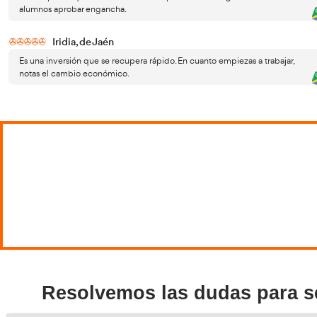
Cambios, debates y tendencias del
El sec
sector
habla
teóric
día.
Tambi
contex
clave 
Por ot
comple
metod
Quien 
la ada
Si es
AT Ac