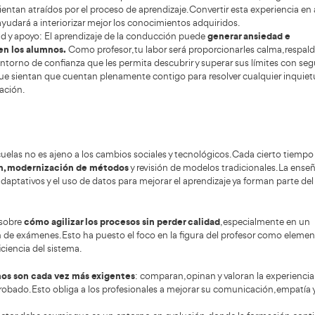
ta de profesores
, que en algunas zonas se traduce en esper
daptando: más digitalización (teórica online, gestión por
os flexibles y, en general, más exigencia en metodología (no
comendación práctica? Si tu objetivo el título para trabajar
on criterio
, y trabaja desde el principio habilidades de co
 diferencian cuando empiezas a dar clase.
apasiona el mundo de la conducción y sueñas con enseñar 
sable, la profesión de profesor de autoescuela podría ser p
es fundamentales que necesitas poseer y trabajar
para de
Maximizar cada experiencia: Ser profesor de autoescuela
trascendental de la vida de tus alumnos: aprender a cond
contribuir de manera significativa a su desarrollo pers