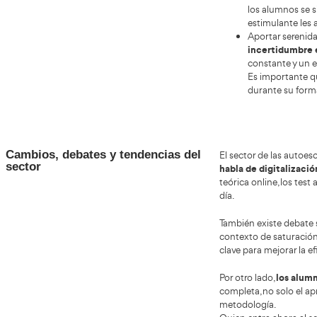
la fal
está a
horari
bien).
¿La re
test c
más te
Valores esenciales a cultivar y
Si te 
desarrollar para convertirte en
respon
profesor de autoescuela en
valor
Agramunt