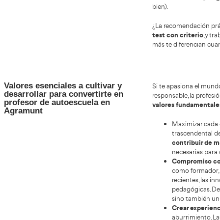
una ocupación con empleabilidad muy alta. También
No s
es un trabajo donde tu experiencia previa suma: si
inte
vienes de logística, atención al cliente, educación,
cont
seguridad o conducción profesional, puedes
actú
convertirlo en una ventaja competitiva al enseñar con
está
salida
ejemplos reales y con empatía. Es una
a dí
especialmente interesante para quienes buscan un
abie
cambio con proyección.
Posibles cambios y actualidad: qué
Cada 
se está moviendo en el sector
coste
autoes
genera
Además