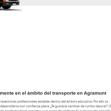
Validando los da
f
+200.000
Alumnos Formados