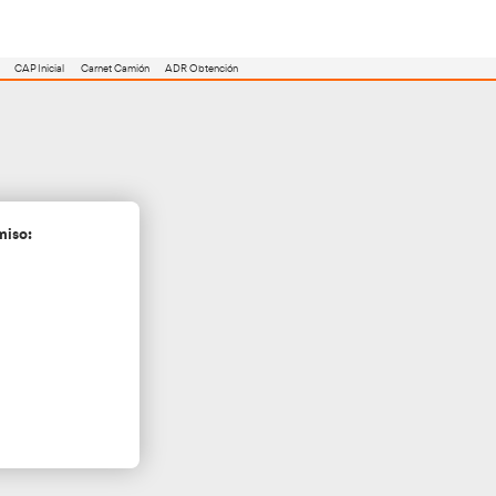
utoescuela
Consejero ADR
Renovación CAP
CAP Inicial
Carnet Camión
gramunt
cita más información sin compromiso: