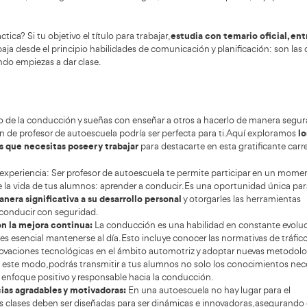
e trata de ser experto informático, sino de
situacione
grarlo con naturalidad en la enseñanza. En este
exto, el curso para ser profesor de autoescuela
Otro aspe
tiempo du
a como una base sólida, pero el verdadero valor
 en cómo se aplican esos conocimientos en el día
modalidade
a. Por eso, quienes entran al sector con mentalidad
Entender e
rta suelen adaptarse mejor y progresar más rápido.
resumen, c
pero prep
avanzar y 
ómo mejorar e
cierto tiempo hay un debate público sobre c
s
sin perder calidad. La CNMC publicó propuestas y líneas d
cuelas orientadas a modernizar el modelo y mejorar la efic
do conversación (por ejemplo, alternativas formativas y aju
, la “actualidad” del sector no se entiende sin dos cuellos 