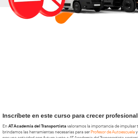
+30
Años