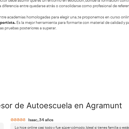
necesarias para conducir con seguridad.
Compromiso con la mejora continua:
La conducción es u
como formador, es esencial mantenerse al día. Esto incluy
recientes, las innovaciones tecnológicas en el ámbito au
pedagógicas. De este modo, podrás transmitir a tus alumn
sino también un enfoque positivo y responsable hacia la 
Crear experiencias agradables y motivadoras:
En una aut
aburrimiento. Las clases deben ser diseñadas para ser di
los alumnos se sientan atraídos por el proceso de aprendiz
estimulante les ayudará a interiorizar mejor los conocimie
Aportar serenidad y apoyo: El aprendizaje de la conducci
incertidumbre en los alumnos.
Como profesor, tu labor s
constante y un entorno de confianza que les permita descu
Es importante que sientan que cuentan plenamente contig
durante su formación.