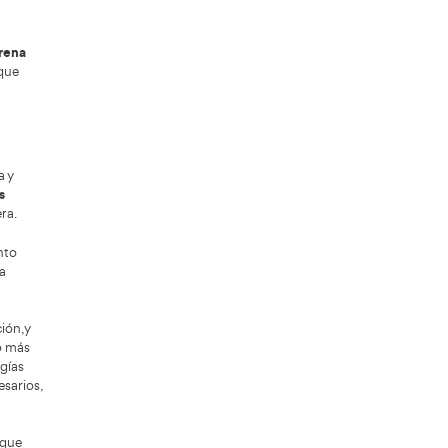
s de tráfico.
la disponibilidad real de
cto relevante es
rante el proceso.
Aunque existen
s flexibles, el curso requiere dedicación.
sto desde el inicio evita frustraciones. En
umplir los requisitos te permite presentarte,
ararte mentalmente es lo que te permite
terminar con éxito.
l sistema de aprendizaje y reducir
e cambio para el sector de las
iencia, incluyendo ideas que han
stes regulatorios).
la falta de examinadores y
de botella: