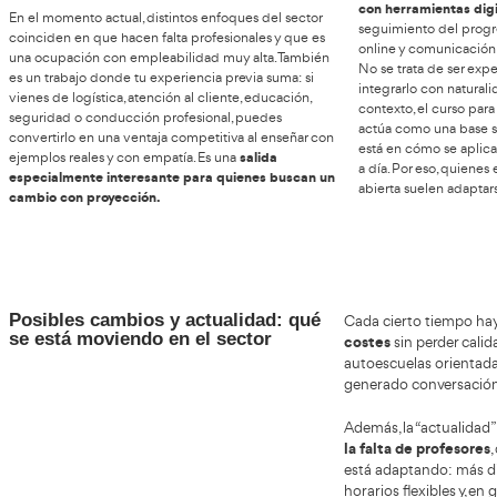
Ventajas y beneficios:
E
estabilidad, horarios y
“sentido” del trabajo
El p
este
la
Uno de los grandes atractivos de esta profesión es
seña
combinación de estabilidad y utilidad social
. A
evol
diferencia de empleos muy cíclicos, la formación vial
dond
se mantiene porque siempre hay nuevos conductores
adap
y necesidades de reciclaje. Además, muchas personas
valo
valoran la conciliación: en bastantes centros hay
alum
posibilidad de organizar horarios por turnos, intensivos
carn
o franjas, especialmente cuando hay alta demanda. Y
de c
está el componente motivacional: ver a alguien pasar
nece
de “no me atrevo” a “ya conduzco con seguridad”
engancha.
Ade
con 
En el momento actual, distintos enfoques del sector
segu
coinciden en que hacen falta profesionales y que es
onli