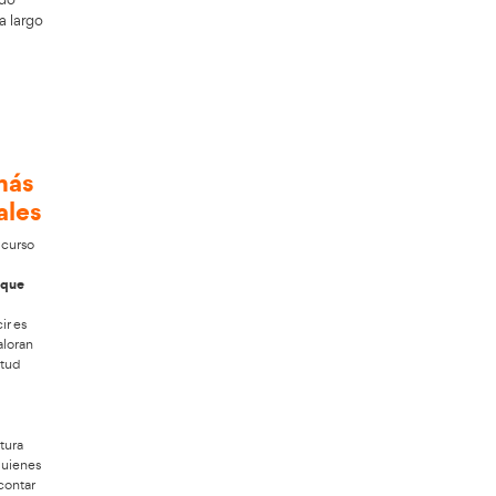
ansporte en Agramunt
el ámbito educativo. Por ello, te
ustaría cambiar de rumbo laboral? Opta
de profesor de autoescuela concebido
os diarios y progreso profesional a largo