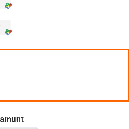
se
 y tecnológicos. Cada cierto tiempo
 de modelos tradicionales. La enseñanza
 el aprendizaje ya forman parte del día a
der calidad
, especialmente en un
la figura del profesor como elemento
n, opinan y valoran la experiencia
 mejorar su comunicación, empatía y
volución, donde la formación continua y
idarse como profesional de referencia.
una, te proponemos en curso online de
rmarte con material de calidad y para