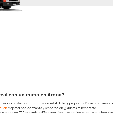
Validando los da
f
+200.000
Alumnos Formados