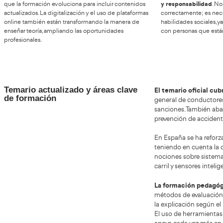
Ventajas, beneficios y
posibles cambios
Convertirse en Profesor de Autoescuela ofrece
En E
estabilidad,
ventajas claras. Es una profesión con
Form
contacto humano constante y un papel importante
requ
Tráf
en la seguridad vial. Permite desarrollar habilidades
pedagógicas y comunicativas, además de ofrecer
de E
cierta flexibilidad horaria según el centro en el que se
acad
trabaje.
perm
míni
posibilidad de
dere
Entre los beneficios destaca la
crecimiento profesional dentro del sector
sanc
. En cuanto
a posibles cambios, el sector está adaptándose a
nuevas tecnologías, vehículos eléctricos y sistemas
Más 
alg
avanzados de asistencia a la conducción. Esto implica
y re
que la formación evoluciona para incluir contenidos
actualizados. La digitalización y el uso de plataformas
corr
online también están transformando la manera de
habi