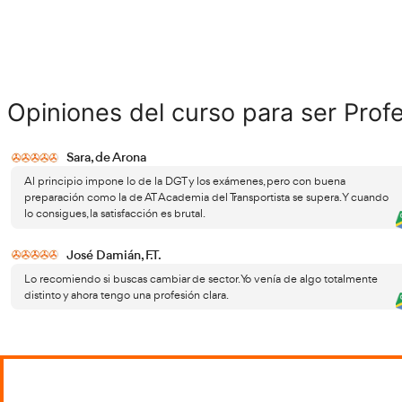
profes
La dig
progr
Cómo estudiarás en AT Academia
AT Ac
del transportista el curso de
Nuest
profesor de autoescuela
para o
virtua
Entre
accesi
Seguri
temas 
de man