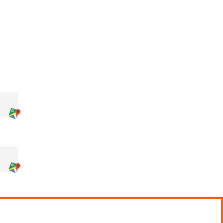
óricas online y seguimiento remoto del
io.
rmarte como profesor de autoescuela.
to de recursos educativos diseñados
temario actualizado en una plataforma
st simulados con unas 4,000 preguntas
cionales sobre legislación de Tráfico y
ormación. – Esquemas y resúmenes de los
os prácticos y trabajos que te permitirán,
tudiado. – Un sistema de preguntas y