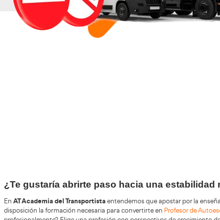
+30
Años