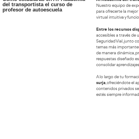
método
la exp
El uso
apoya
Salidas profesionales y
El me
oportunidades laborales en Arona
Muchas
necesi
pr
Las
privad
Tambié
de inf
El sec
en ex