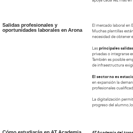
enseñar teoría, ampliando las oportunidades
con 
profesionales.
Temario actualizado y áreas clave
El te
de formación
genera
sancio
preve
En Es
tenien
nocio
carril
La fo