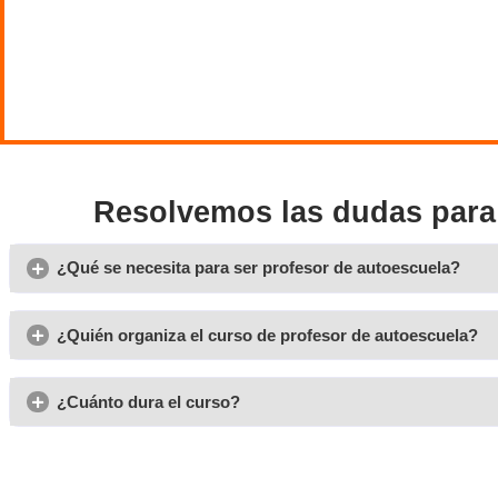
respue
consol
A lo l
surja
,
conte
estés