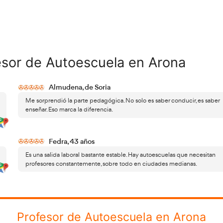
ionales cualificados.
italización permite ampliar servicios, ofreciendo clases te
eso del alumno, lo que abre nuevas oportunidades de negoc
ademia del transportista
es una excelente opción para fo
ro equipo de expertos ha desarrollado un completo conjun
frecerte la mejor formación posible. Tendrás acceso a un 
l intuitiva y funcional.
 los recursos disponibles
destacan: – Test temáticos y te
bles a través de una aplicación interactiva. – Materiales adi
dad Vial, junto con otros contenidos relevantes para tu f
más importantes, descargables si así lo prefieres. – Ejercici
era dinámica, profundizar tu comprensión del material es