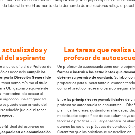
estabilidad real con un curso en Aron
r por la enseñanza es apostar por un futuro con estabilid
ofesor de Autoescuela
y ejercer con confianza y preparación
de crecimiento de la mano de AT Academia del Transportis
u acceso a una salida laboral firme. El aumento de la demand