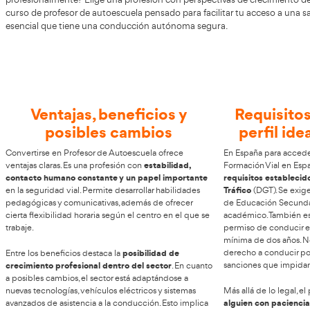
¿Te gustaría abrirte paso hacia una 
AT Academia del Transportista
En
entendemos que aposta
disposición la formación necesaria para convertirte en
Pr
profesionalmente? Elige una profesión con perspectivas 
curso de profesor de autoescuela pensado para facilitar t
esencial que tiene una conducción autónoma segura.