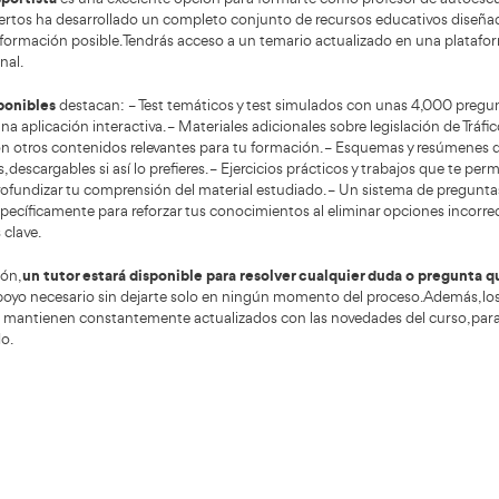
s de evaluación del aprendizaje y gestión emocional del a
licación según el perfil del estudiante y crear un entorno 
 de herramientas digitales también forma parte del temario
 cada vez más en plataformas online.
una demanda constante
rcado laboral en España mantiene
 plantillas están envejeciendo y se producen jubilaciones
dad de obtener el permiso de conducir sigue siendo alta en
incipales salidas profesionales
incluyen trabajar como pr
as o integrarse en centros especializados en recuperación
n es posible emprender y abrir una autoescuela propia, cum
raestructura exigidos por la normativa.
tor no es estacional,
lo que proporciona estabilidad duran
pansión la demanda suele ser mayor, aunque en poblacion