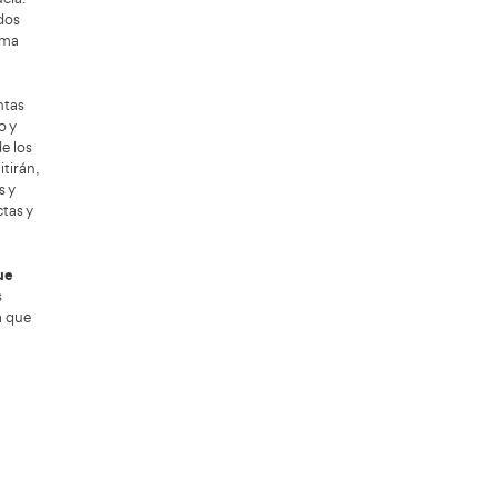
lumno. El profesor debe saber adaptar
seguro durante la formación práctica.
 actual, ya que la enseñanza teórica se
 de profesores de autoescuela.
 que generan vacantes. Además, la
 todo el país.
ofesor contratado en autoescuelas
 de puntos y formación vial avanzada.
pliendo los requisitos administrativos y
te todo el año. En zonas urbanas y áreas
es pequeñas también se necesitan