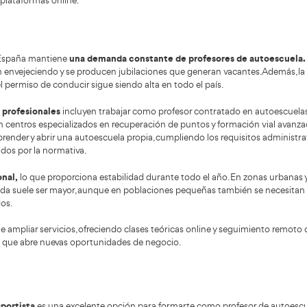
personas que están aprendiendo desde cero.
corrigiénd
mediante e
necesario.
mario oficial cubre una amplia variedad de áreas
. Incluye
l de conductores, reglamento de vehículos y normativa ad
nes. También abarca primeros auxilios, factores de riesgo
nción de accidentes.
contenido sobre conducción ecol
paña se ha reforzado el
do en cuenta la creciente presencia de vehículos eléctricos
nes sobre sistemas avanzados de asistencia al conductor, 
 y sensores inteligentes.
rmación pedagógica es una parte esencial del curso.
Se 