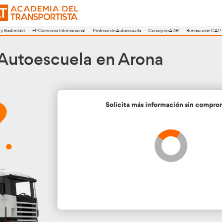
a
FP Movilidad Segura y Sostenible
FP Comercio Internacional
Profesor de A
sor de Autoescuela en
Soli