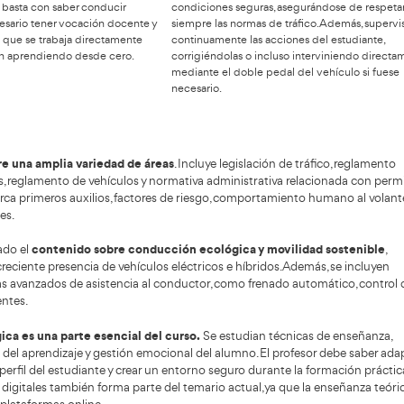
Requisitos actualizados y
Las
perfil ideal del aspirante
pro
spaña para acceder al curso oficial de Profesor de
Un profes
cumplir los
formar e 
ación Vial en España es necesario
isitos establecidos por la Dirección General de
obtener s
ico
(DGT). Se exige tener como mínimo el título
prepararlo
ducación Secundaria Obligatoria o equivalente
como el pr
émico. También es imprescindible poseer el
p
iso de conducir en vigor con una antigüedad
Entre las
ma de dos años. No se puede estar privado del
profesor d
cho a conducir por resolución judicial ni tener
planificar
iones que impidan ejercer.
necesidad
teóricas o
allá de lo legal, el perfil ideal del aspirante es
durante la
uien con paciencia, capacidad de comunicación
Garantizar
sponsabilidad
. No basta con saber conducir
condicion
ectamente; es necesario tener vocación docente y
siempre la
lidades sociales, ya que se trabaja directamente
continuame