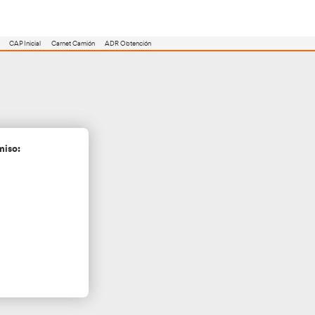
utoescuela
Consejero ADR
Renovación CAP
CAP Inicial
Carnet Camión
 Arona
cita más información sin compromiso: