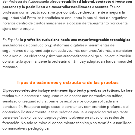
Salidas profesionales en el contexto actual 
una situación estable 
El sector de las autoescuelas presenta
oportunidades
. Muchas plantillas están envejeciendo y exis
real de nuevos instructores. Las salidas profesionales incluyen
profesor en autoescuelas privadas, colaborar en centros de fo
especializados o emprender creando una autoescuela propia.
opciones en cursos de sensibilización y ree
También existen
digitalización ha abierto nuevas posibilidades, como impartir 
online. Además, el aumento de la movilidad y la constante re
permisos de conducir garantizan una demanda sostenida. No 
estacional, lo que aporta estabilidad frente a otras profesiones