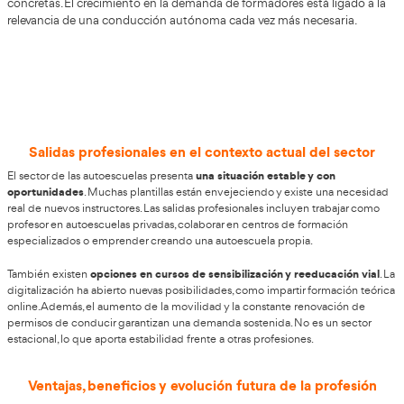
¿Quieres cambiar de profesión y vivi
Avilés?
AT Academia del Transportista
En
valoramos el esfuerzo
crear una trayectoria profesional sólida dentro del sector
Nuestro compromiso es ayudarte a formarte como
Profe
Autoescuela
para que puedas desarrollarte plenamente 
profesión. ¿Te planteas un cambio en tu camino laboral?
ocupación con futuro junto a AT Academia del Transportis
de un equipo especializado que ofrece un curso de profe
autoescuela enfocado en brindarte estabilidad y oportu
concretas. El crecimiento en la demanda de formadores es
relevancia de una conducción autónoma cada vez más ne