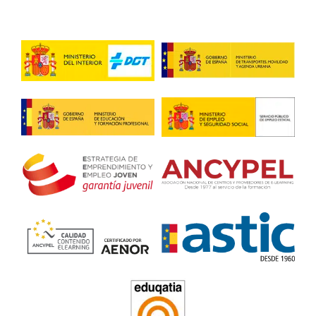
profesores en muchas zonas, tienes el trabajo asegurado.
Nuria, de Avilés
Me he hecho profesora de autoescuela con AT Academia 
Transportista, y ha sido la mejor decisión para mi.
Lina, 43 años
Lo que más valoro es la estabilidad. No es un curso más, es
habilitación oficial que realmente sirve.
Profesor de Autoescuela en 