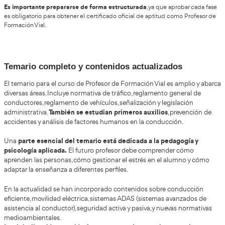
Ventajas, beneficios y evolución futura de l
estabilidad laboral, cont
Ser Profesor de Autoescuela ofrece
personas y la posibilidad de desarrollar habilidades docen
profesión con impacto social, ya que contribuye directamente
seguridad vial. Entre los beneficios se encuentra la posibilida
horarios dentro de ciertos márgenes y la opción de trabajar ta
ajena como propia.
la profesión evoluciona hacia una mayor integrac
En España
simuladores de conducción, plataformas digitales y herramien
seguimiento del aprendizaje son cada vez más comunes. Ademá
hacia vehículos eléctricos y sistemas automatizados obliga a 
constante, lo que mantiene la profesión dinámica y adaptada 
mercado.
Tipos de exámenes y estructura de las 