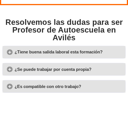
todos los estudiantes.
Información actualizada: en el apartado destinad
privados podrás consultar noticias recientes y cual
modificación relacionada con el curso. Se recomien
novedades al inicio de cada sesión de estudio.
la plataforma incluye un sistema
Además de todo esto,
seguir tu progreso,
permitiéndote identificar cuáles son
fuertes y las áreas que necesitan mayor atención. Con es
podrás organizar tu tiempo de estudio de manera más es
efectiva, asegurándote una preparación óptima para supe
exámenes oficiales y convertirte en un excelente profesor
autoescuela.