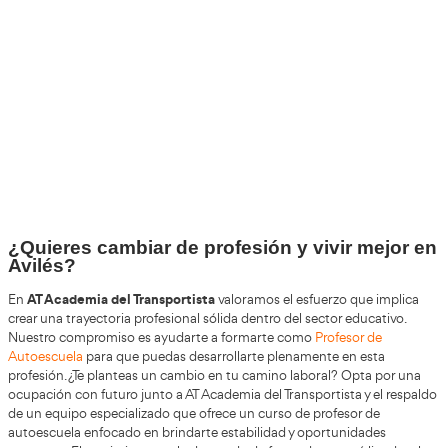
+30
Años
+200.000
Alumnos Formados
100%
Inserción Laboral