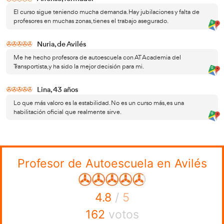
Temario actualizado: basado en el prestigioso Ma
Autoestudios, incluye todos los contenidos necesa
referencias complementarias para un aprendizaje s
Test temáticos y simulaciones reales: más de 4,00
través de una herramienta interactiva.
Recursos adicionales: materiales centrados en nor
legislación actualizada sobre Tráfico y Seguridad Via
Esquemas y resúmenes claros y descargables para r
partes clave del temario.
Ejercicios prácticos: permiten aplicar lo aprendid
dinámica, asegurando una comprensión efectiva.
Preguntas y respuestas: este formato se utiliza es
poco antes del examen, eliminando errores comun
confirmando los conceptos aprendidos.
Resolución de dudas: tendrás acceso directo a un
responderá tus preguntas. Las consultas más relev
añadidas a una sección de preguntas frecuentes a