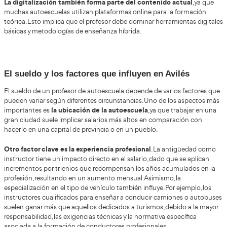
El proceso selectivo incluye exámenes tipo test y pruebas 
teórica suele constar de preguntas relacionadas con normativa 
señalización, seguridad vial, primeros auxilios y psicología apli
conducción. Esta parte exige estudio constante y comprensió
contenido. Posteriormente, la fase práctica evalúa la capacida
para enseñar, explicar conceptos y desenvolverse en situacion
formación. No solo se mide el conocimiento técnico, sino tam
comunicativa y pedagógica.
Es importante prepararse de forma estructurada
, ya que a
es obligatorio para obtener el certificado oficial de aptitud 
Formación Vial.
Temario completo y contenidos actualizad
El temario para el curso de Profesor de Formación Vial es
diversas áreas. Incluye normativa de tráfico, reglamento 