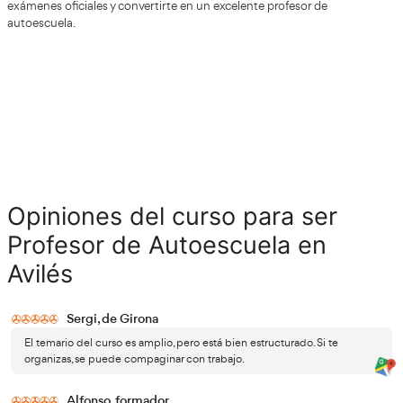
asociada a la formación de conductores profesionales.
La carga laboral también juega un papel fundamental.
horas trabajadas incide directamente en los ingresos men
mayor disponibilidad para realizar horarios adicionales, cl
particulares o cursos intensivos puede contribuir notabl
aumento del salario. En definitiva, estos factores combin
determinan las variaciones en la remuneración de los pro
autoescuela.
Plataforma para profesores de autoescuel
Academia del Transportista
Con la inscripción a cualquiera de los programas de for
acceso exclusivo a 
Academia del Transportista, tendrás
materiales diseñados para facilitar tu formación
: