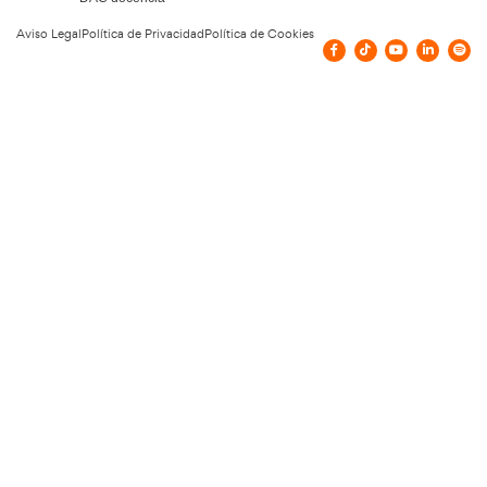
Todos los cursos de Academia del Transportista pueden ser grat
bonificables o subvencionados. Los cursos son bonificables s
empresa tenga créditos disponibles. Actualmente no hay con
subvenciones para este curso. Tampoco se esperan en los pró
pero no dejes de visitarnos para comprobar si esta situación 
Nuestras Certificacione