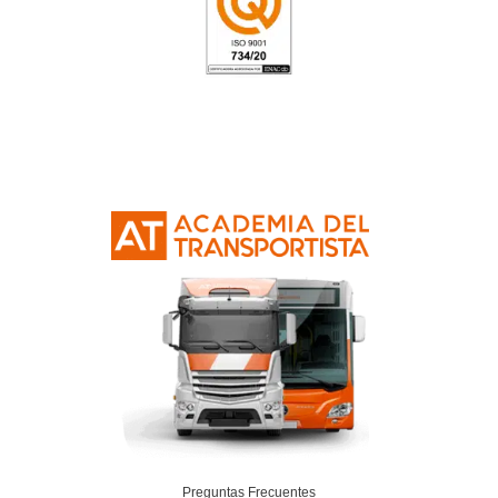
4.8
/
5
162
votos
Resolvemos las dudas pa
Profesor de Autoescue
Avilés
¿Tiene buena salida laboral esta formació
¿Se puede trabajar por cuenta propia?