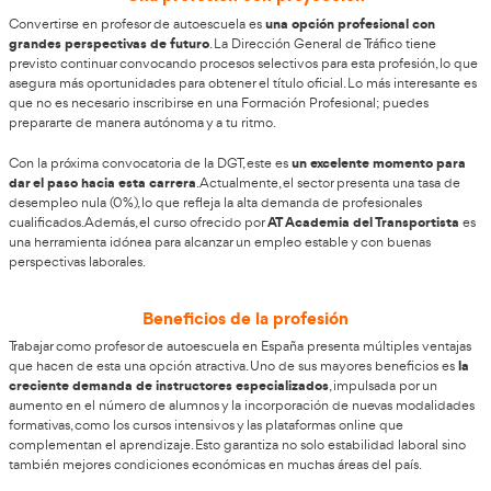
Las responsabilidades de un profesor de a
formar
El profesor de autoescuela tiene como misión principal
futuros conductores que desean obtener su permiso de c
labor abarca tanto la preparación teórica como la práctica, ay
alumnos a superar ambas pruebas del examen de conducir.
funciones principales
Entre las
del profesor de autoescuela s
- Planificación y adaptación de las clases teóricas y prácticas 
aptitudes y necesidades individuales de cada alumno.
- Formación y supervisión activa durante las sesiones práctic
- Garantizar que las prácticas se desarrollen de manera segur
todo momento el código de circulación. Durante las clases, el 
encarga de monitorizar y, en caso necesario, corregir las acci