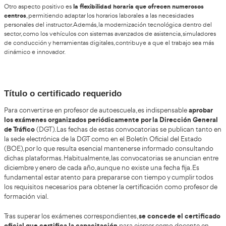
mediante el doble sistema de pedales del automóvil.
Una profesión con proyección
una opción profes
Convertirse en profesor de autoescuela es
grandes perspectivas de futuro
. La Dirección General de Trá
previsto continuar convocando procesos selectivos para esta p
asegura más oportunidades para obtener el título oficial. Lo m
que no es necesario inscribirse en una Formación Profesional
prepararte de manera autónoma y a tu ritmo.
un excelente
Con la próxima convocatoria de la DGT, este es
dar el paso hacia esta carrera
. Actualmente, el sector presen
desempleo nula (0%), lo que refleja la alta demanda de profes
AT Academia del T
cualificados. Además, el curso ofrecido por
una herramienta idónea para alcanzar un empleo estable y co
perspectivas laborales.