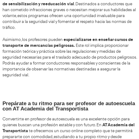
Para convertirse en profesor de autoescuela, es indispens
los exámenes organizados periódicamente por la Dire
de Tráfico
(DGT). Las fechas de estas convocatorias se p
la sede electrónica de la DGT como en el Boletín Oficial 
(BOE), por lo que resulta esencial mantenerse informad
dichas plataformas. Habitualmente, las convocatorias se
diciembre y enero de cada año, aunque no existe una fecha
fundamental estar atento para prepararse con tiempo y 
los requisitos necesarios para obtener la certificación c
formación vial.
se concede 
Tras superar los exámenes correspondientes,
oficial que certifica la capacitación
para ejercer como
autoescuelas. Esto permitirá impartir clases teóricas y prá
conductores, contribuyendo a su formación vial. Para gar
validez y legalidad, es crucial cumplir con todas las norm
establecidas por la DGT.