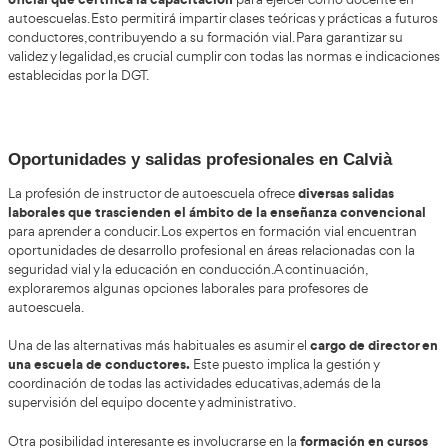
Beneficios de la profesión
Trabajar como profesor de autoescuela en España presenta múl
que hacen de esta una opción atractiva. Uno de sus mayores 
creciente demanda de instructores especializados
, impuls
aumento en el número de alumnos y la incorporación de nue
formativas, como los cursos intensivos y las plataformas online
complementan el aprendizaje. Esto garantiza no solo estabilid
también mejores condiciones económicas en muchas áreas de
la flexibilidad horaria que ofrecen
Otro aspecto positivo es
centros
, permitiendo adaptar los horarios laborales a las nece
personales del instructor. Además, la modernización tecnológ
sector, como los vehículos con sistemas avanzados de asistenc
de conducción y herramientas digitales, contribuye a que el t
dinámico e innovador.
Título o certificado requerido