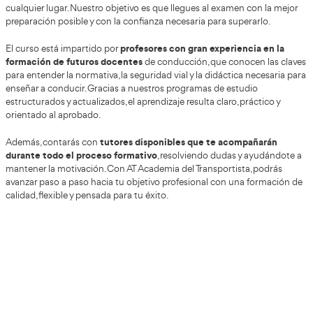
Oportunidades y salidas profesionales en 
diversas
La profesión de instructor de autoescuela ofrece
laborales que trascienden el ámbito de la enseñanza
para aprender a conducir. Los expertos en formación via
oportunidades de desarrollo profesional en áreas relacio
seguridad vial y la educación en conducción. A continuac
exploraremos algunas opciones laborales para profesore
autoescuela.
cargo
Una de las alternativas más habituales es asumir el
una escuela de conductores.
Este puesto implica la ges
coordinación de todas las actividades educativas, además
supervisión del equipo docente y administrativo.