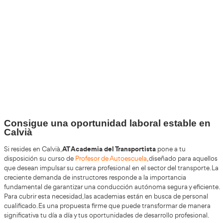
+30
Años
+200.000
Alumnos Formados
100%
Inserción Laboral