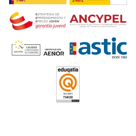
Profesor de Autoescuela en 
4.8
/
5
162
votos
Resolvemos las dudas pa
Profesor de Autoescue