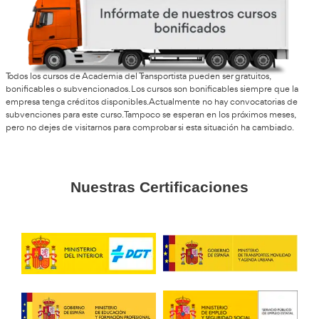
Álex, de Calvià
Me gustó mucho el enfoque práctico del curso. Al final sa
confianza para ponerte delante de alumnos de verdad.
Alfredo, R.T.
En mi caso hice el curso porque siempre me ha gustado e
trabajo dando clases prácticas y la verdad es que disfrut
Martín, de Segovia
Es una buena opción si quieres estabilidad laboral. Además
trabajo bastante dinámico, cada alumno es diferente.
Carla, 31 años
Si te organizas bien para estudiar, el curso se puede sacar 
Yo lo recomiendo a cualquiera que quiera cambiar de prof