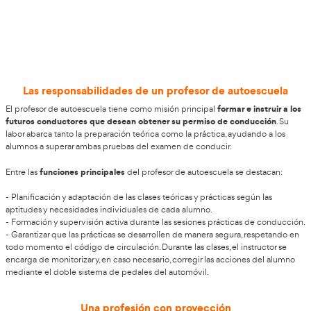
Consigue una oportunidad laboral es
Calvià
AT Academia del Transportista
Si resides en Calvià,
pone 
disposición su curso de
Profesor de Autoescuela
, diseña
que desean impulsar su carrera profesional en el sector de
creciente demanda de instructores responde a la import
fundamental de garantizar una conducción autónoma segu
Para cubrir esta necesidad, las academias están en busca
cualificado. Es una propuesta firme que puede transfor
significativa tu día a día y tus oportunidades de desarrollo