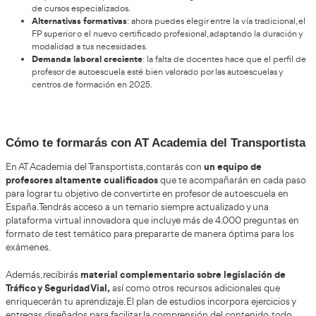
Según la convocatoria reciente, estos procesos están activos y
actualizando conforme a las fechas y requisitos publicados en
Salidas profesionales
acreditado como profesor de autoescuela
Una vez
, podrás:
• Trabajar como instructor en autoescuelas privadas en plazas t
prácticas.
• Dirigir cursos de permisos de conducción (B, A, C, D si posee
correspondientes).
• Impartir formación en seguridad vial en empresas o instituci
• Con la FP o el certificado profesional, acceder a roles de di
o formador de cursos especializados como ADR o CAP.
El sector demanda profesionales cualificados,
y según fuen
hay una escasez de más de 3.000 profesores de autoescuela e