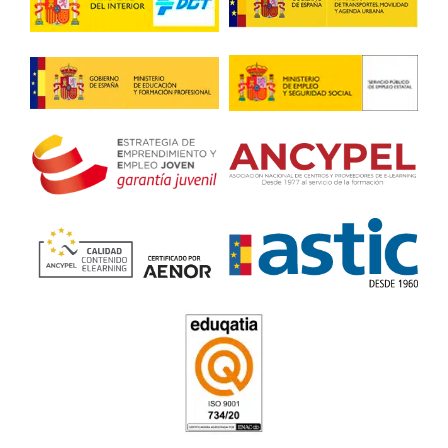
encontrar una autoescuela que me fichara.
José Luis, de 43 años
Las prácticas con los coches son lo mejor, al principio da r
luego disfrutas enseñando.
Profesor de Autoescuela en
4.8
/
5
168
votos