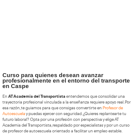
+30
Años
+200.000
Alumnos Formados
100%
Inserción Laboral