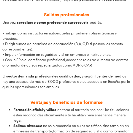
¿Cómo funciona el proceso de formac
La DGT publica cada año en el Boletín Oficial del Estado (BOE
convocatoria para exámenes que te permitan
conseguir el c
ejercer como profesor de autoescuela.
curso tradicional
El
se estructura generalmente en:
1. Inscripción y pruebas selectivas iniciales: test teórico para ev
conocimientos básicos sobre conducción, normativa y segurid
2. Fase a distancia: contenidos de normas de circulación, segur
psicología y pedagogía aplicadas a la enseñanza de la condu
3. Fase presencial: clases y prácticas intensivas en un centro
donde se trabaja la metodología docente y la enseñanza práct
4. Evaluaciones finales: pruebas teóricas y prácticas para obte
de Aptitud de Profesor de Formación Vial.