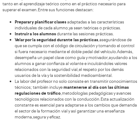
obtener la capacitación necesaria a fin de convertirte en
autoescuela. Formarte con AT Academia del Transportist
beneficiarte de una metodología integradora, que combi
avanzada, materiales actualizados y orientación personali
enfoque garantiza una preparación sólida y efectiva, brin
herramientas necesarias para superar los exámenes oficia
un alto nivel de capacitación profesional en el ámbito de
vial.
Oportunidades y salidas profesionales en
abre muchas pu
Convertirse en instructor de autoescuela
de enseñar a conducir
. Los profesores de autoescuela 
diversos campos profesionales relacionados con la segurid
enseñanza automovilística. Veamos algunas alternativas l
disponibles para los profesores de autoescuela: Una opci