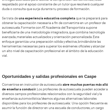
que las oportunidades son amplias.
Ventajas y beneficios de formarse
Formación oficial y válida
en todo el territorio nacional
están reconocidas oficialmente y te habilitan para ens
legal.
Salidas diversas:
no solo docencia en aulas de tráfico,
empresas de transporte, formación de seguridad vial 
de cursos especializados.
Alternativas formativas
: ahora puedes elegir entre la ví
FP superior o el nuevo certificado profesional, adaptan
modalidad a tus necesidades.
Demanda laboral creciente
: la falta de docentes hace
profesor de autoescuela esté bien valorado por las auto
centros de formación en 2025.