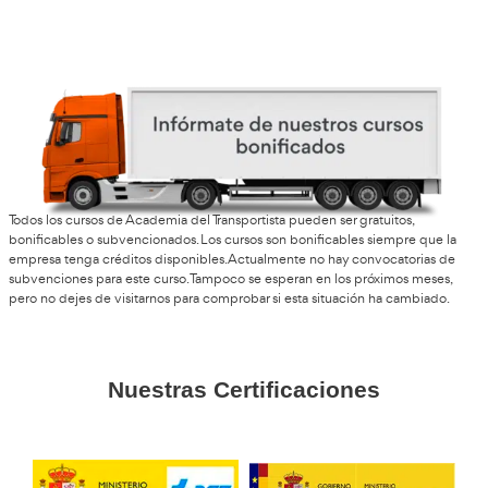
Opiniones del curso para 
Profesor de Autoescuela 
Caspe
Rosa, de Caspe
Si te gusta tratar con gente, este trabajo engancha. Cada dí
diferente y te ríes mucho.
Luismi, de Madrid
Pasé años en un almacén y ahora estoy en la autoescuela c
acondicionado explicando maniobras… yo firmo.
Maite, G.L.
Lo recomiendo porque te abre puertas rápido. Yo tardé na