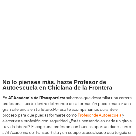
+30
Años
+200.000
Alumnos Formados
100%
Inserción Laboral