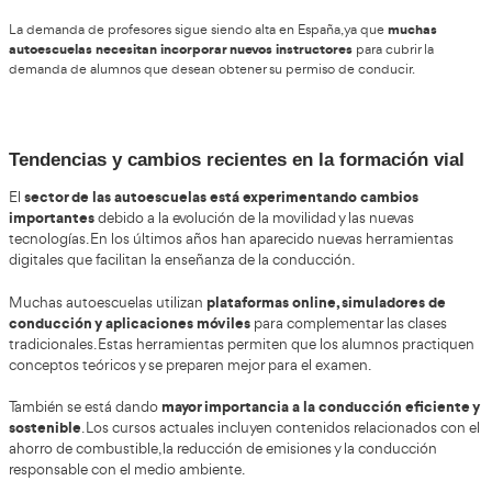
autoescuela en varias regiones de España, lo que genera bue
oportunidades laborales para quienes obtienen el título.
Otra ventaja es la estabilidad laboral,
ya que el aprendizaje 
conducción es una necesidad constante en la sociedad. Cada
personas obtienen su permiso de conducir, lo que mantiene 
de instructores.
una profesión dinámica
También es
, donde cada día se trab
diferentes y se realizan actividades variadas entre clases teóric
el salario puede ser competitivo
Además,
dentro del sector 
ingresos que pueden aumentar con la experiencia o con resp
adicionales dentro de la autoescuela.
Cambios recientes y actualidad del se
cambios i
El sector de la formación vial está experimentando
los últimos años
, especialmente en lo relacionado con la for