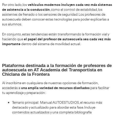
profesores de autoescuela.
aparición de nuevos 
Uno de los cambios más relevantes es la
profesionales
dentro del sistema de Formación Profesional, 
obtener la cualificación de profesor de formación vial mediant
formativos más estructurados.
prácticas e
Además, algunos programas formativos incluyen
formación dual,
lo que mejora la preparación práctica de los 
instructores y facilita su inserción laboral.
nuevos contenidos relaciona
También se están incorporando
tecnologías del automóvil
, sistemas de asistencia a la condu
sostenible, adaptándose a los cambios del sector del transport
La demanda de profesores sigue siendo alta en España, ya q
autoescuelas necesitan incorporar nuevos instructores
para
demanda de alumnos que desean obtener su permiso de con