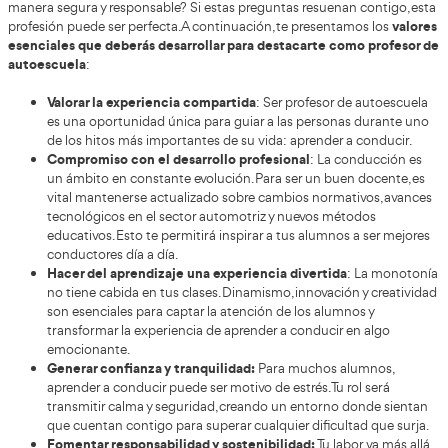
vehículos modernos incluyen cada ve
Por otro lado, los
de asistencia a la conducción
, como el control de estabi
asistentes de frenado o los sensores de seguridad. Los pr
autoescuela deben conocer estas tecnologías para poder 
sus alumnos.
En conjunto, estas tendencias están transformando la for
el papel del profesor de autoescuela se
haciendo que
importante
dentro del sistema de movilidad actual.
Plataforma destinada a la formación de pr
autoescuela en AT Academia del Transport
Chiclana de la Frontera
Al inscribirte en cualquiera de nuestras opciones de form