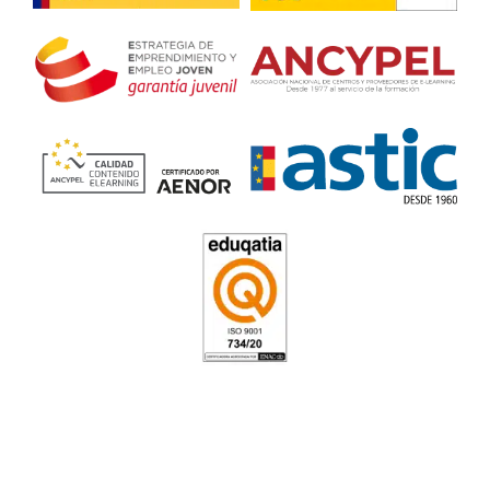
curso se hace bastante llevadero. Además, cuando aprueba
has conseguido algo importante.
Matías, de Badajoz
Me gusta mucho porque no es el típico trabajo aburrido de
Cada día conoces alumnos diferentes y siempre pasan cos
en las clases.
Profesor de Autoescuela en
Chiclana de la Frontera