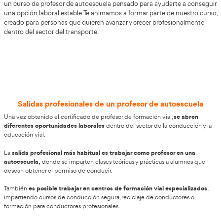
No lo pienses más, hazte Profesor d
Autoescuela en Chiclana de la Front
AT Academia del Transportista
En
sabemos que desarroll
profesional fuerte dentro del mundo de la formación pu
gran diferencia en tu futuro. Por eso te acompañamos du
proceso para que puedas formarte como
Profesor de Au
ejercer esta profesión con seguridad. ¿Estás pensando en 
tu vida laboral? Escoge una profesión con buenas oport
a AT Academia del Transportista y un equipo especializad
un curso de profesor de autoescuela pensado para ayuda
una opción laboral estable. Te animamos a formar parte d