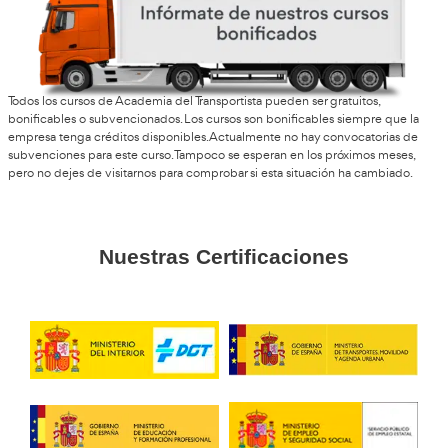
Opiniones del curso para 
Profesor de Autoescuela 
Chiclana de la Frontera
Evaristo, de Chiclana
Yo me animé a hacerlo porque quería cambiar de trabajo y
que ha sido una buena decisión. Es una profesión bastante
siempre hay gente que necesita aprender a conducir.
Aurora, D.L.
Si te gusta conducir y explicar las cosas a la gente, este t
ser perfecto. A mí me está gustando mucho la experiencia 
Mari Luz, 36 años
Al principio pensé que iba a ser muy complicado, pero c