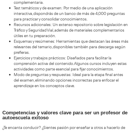
Tendencias y cambios recientes en la form
sector de las autoescuelas está experimentando c
El
importantes
debido a la evolución de la movilidad y las 
tecnologías. En los últimos años han aparecido nuevas h
digitales que facilitan la enseñanza de la conducción.
plataformas online, simu
Muchas autoescuelas utilizan
conducción y aplicaciones móviles
para complementar 
tradicionales. Estas herramientas permiten que los alum
conceptos teóricos y se preparen mejor para el examen.
mayor importancia a la conducci
También se está dando
sostenible
. Los cursos actuales incluyen contenidos rel
ahorro de combustible, la reducción de emisiones y la c
responsable con el medio ambiente.