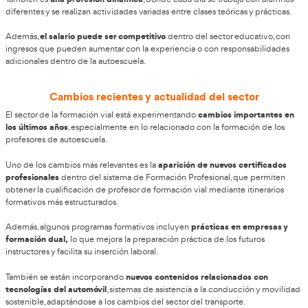
impartiendo cursos de conducción segura, reciclaje de cond
formación para conductores profesionales.
emprender y abrir su p
Además, algunos profesores deciden
autoescuela
o trabajar como autónomos colaborando con dife
participar en programas educativos de segu
Otra opción es
colegios, empresas o administraciones públicas. Incluso se pu
como formador en cursos de recuperación de puntos del car
de conducción eficiente.
Ventajas y beneficios de esta profes
Convertirse en profesor de autoescuela tiene varias ventajas
personas que bu
esta profesión resulte atractiva para muchas
estabilidad laboral.
alta demanda de profesi
Una de las principales ventajas es la
sector
. En los últimos años se ha detectado escasez de profe