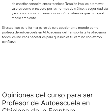
una amplia variedad de recursos diseñado
accederás a
tu aprendizaje y preparación:
Temario principal: Manual AUTOESTUDIOS, el rec
destacado y actualizado para abordar esta fase. In
contenidos actualizados y una completa bibliograf
complementaria.
Test temáticos y de examen: Por medio de una apl
interactiva, dispondrás de un banco de más de 4,
para practicar y consolidar conocimientos.
Recursos adicionales: Un extenso repositorio sobr
Tráfico y Seguridad Vial, además de materiales co
útiles en tu preparación.
Esquemas y resúmenes: Herramientas que destaca
relevantes del temario, disponibles también para 
prefieras.
Ejercicios y trabajos prácticos: Diseñados para facil
comprensión activa del contenido. Algunos cursos