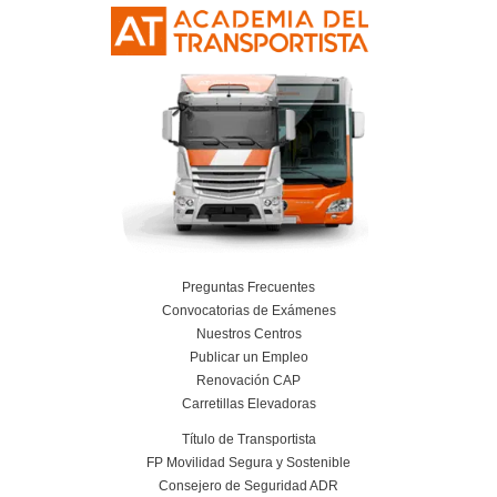
4.8
/
5
158
votos
Resolvemos las dudas pa
Profesor de Autoescue
Chiclana de la Front
¿Tiene salidas laborales reales el curso?
¿Qué salario puede tener un profesor de
autoescuela?