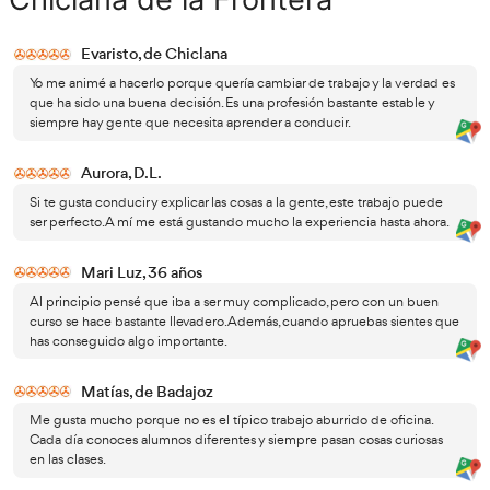
actividades como parte esencial para fijar conoci
Modo de preguntas y respuestas: Ideal para la etap
del examen, eliminando opciones incorrectas para 
aprendizaje en los conceptos clave.
Competencias y valores clave para ser un 
autoescuela exitoso
¿Te encanta conducir? ¿Sientes pasión por enseñar a otro
manera segura y responsable? Si estas preguntas resuena
profesión puede ser perfecta. A continuación, te present
esenciales que deberás desarrollar para destacarte c
autoescuela
:
Valorar la experiencia compartida
: Ser profesor 
es una oportunidad única para guiar a las person