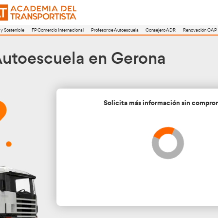
a
FP Movilidad Segura y Sostenible
FP Comercio Internacional
Profesor de A
or de Autoescuela en 
Soli