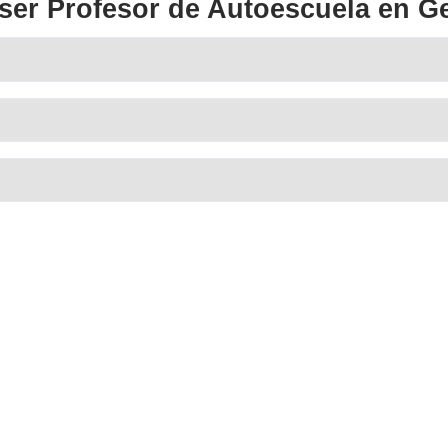
ser Profesor de Autoescuel
Juan, F.L.
miné el curso con
Al principio dudaba, pero una vez 
 inmediato.
futuro y bastante estabilidad.