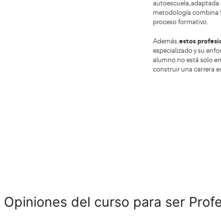
conduc
manten
Profesor de autoescuela: una salida
Ser p
profesional con proyección en
demand
Gerona
de rel
establ
Es un
traba
horari
Otro
alcanz
sector