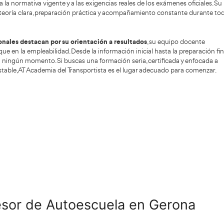
tores responsables, ya que influye directamente en los há
drá en la carretera.
salida profesional con futur
rofesor de autoescuela es una
a constante de instructores cualificados, impulsada por j
evo generacional. Esto convierte a la profesión en una op
e y con buenas perspectivas a medio y largo plazo.
trabajo que permite crecer profesionalmente
, ya sea e
jando como autónomo o dando el paso a la gestión de una 
os relativamente flexibles y un alto grado de empleabilidad 
punto a favor es la satisfacción personal
. Acompañar a lo
an su objetivo genera una sensación de utilidad y reconoci
es. Todo ello hace que sea una profesión sólida, con recorri