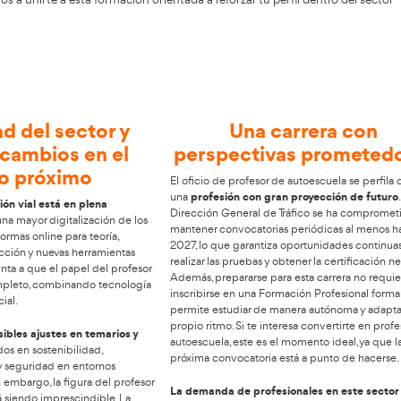
 profesional en Gerona
sta
facilita el acceso a su curso de
Profesor de Autoescuela
tructores aumenta por la relevancia de una conducción aut
ados. Te invitamos a unirte a esta formación orientada a ref