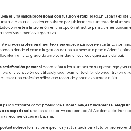
o en este momento es una decisión estratégica,
Transport
eada con las necesidades reales del mercado
carrera es
ral y con un futuro profesional sólido.
van mucho más all
unciones de un profesor de autoescuela
za en el aula, impartiendo formación teórica sobre normas d
tamiento responsable al volante. Debe explicar los conte
y ritmo de cada alumno.
el profesor acompaña al alumno durante la
parte práctica,
 paso, corrigiendo errores y garantizando siempre la segur
ante para los exámenes oficiales, tanto teóricos como prác
ando confianza.
realiza tareas de seguimiento del progreso
ás,
, gestiona
muchos casos, colabora en labores administrativas básicas. 