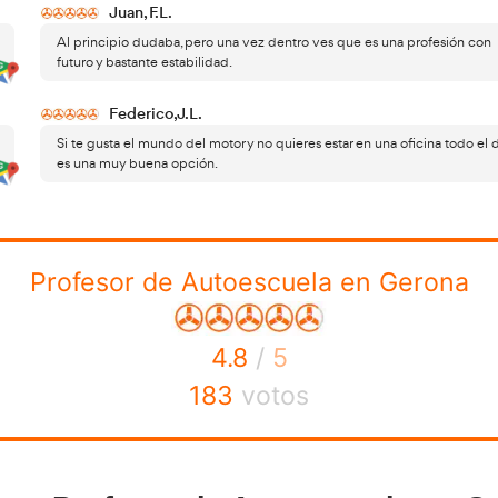
ás decidido a dar el paso y formarte como profesor de auto
o especializado y con experiencia
real en el sector. En es
a de las opciones más recomendadas en España.
ademia del Transportista
ofrece formación específica y ac
cuela, adaptada a la normativa vigente y a las exigencias r
ología combina teoría clara, preparación práctica y acom
so formativo.
estos profesionales destacan por su orientación a re
ás,
alizado y su enfoque en la empleabilidad. Desde la informació
 no está solo en ningún momento. Si buscas una formación
uir una carrera estable, AT Academia del Transportista es 