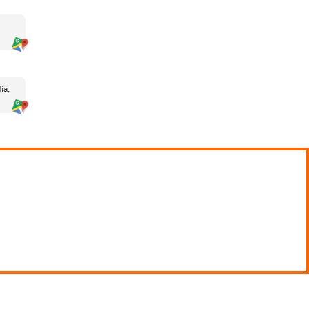
es fundamental elegir un
escuela,
te sentido, AT Academia del Transportista
tualizada para futuros profesores de
eales de los exámenes oficiales. Su
pañamiento constante durante todo el
sultados
, su equipo docente
n inicial hasta la preparación final, el
 seria, certificada y enfocada a
el lugar adecuado para comenzar.