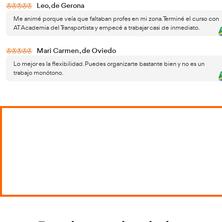
¿Dónde puedo inscribirme para la
Si est
formación de profesor de
centr
autoescuela?
es un
AT Ac
autoes
metod
proce
Adem
especi
alumno
constr