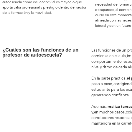
Ventajas y beneficios de ser
profesor de autoescuela
ventajas que van
Ser profesor de autoescuela ofrece
más allá del empleo
. Es una profesión con horarios
El s
relativamente flexibles, que permite conciliar vida
evol
laboral y personal mejor que otros sectores. Además,
proc
aporta una gran satisfacción personal al ver cómo los
simu
alumnos progresan y consiguen su objetivo gracias a
peda
tu trabajo.
será
con 
es una profesión
Desde el punto de vista económico,
rentable y estable
, especialmente para quienes
Tam
acumulan experiencia o trabajan como autónomos.
met
También destaca por su componente humano y social,
cond
ya que el trato con personas es constante y variado. En
urba
España, el reconocimiento del papel del profesor de
de a
autoescuela como educador vial es mayor, lo que
nece
aporta valor profesional y prestigio dentro del sector
desa
de la formación y la movilidad.