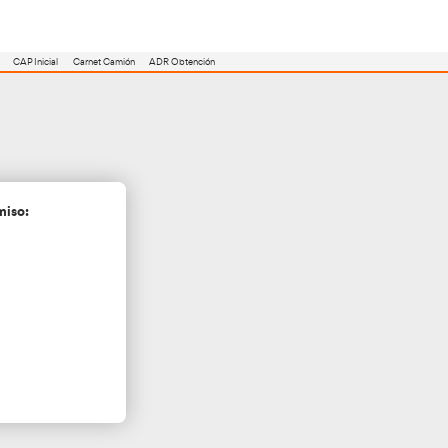
utoescuela
Consejero ADR
Renovación CAP
CAP Inicial
Carnet Camión
Gerona
cita más información sin compromiso: