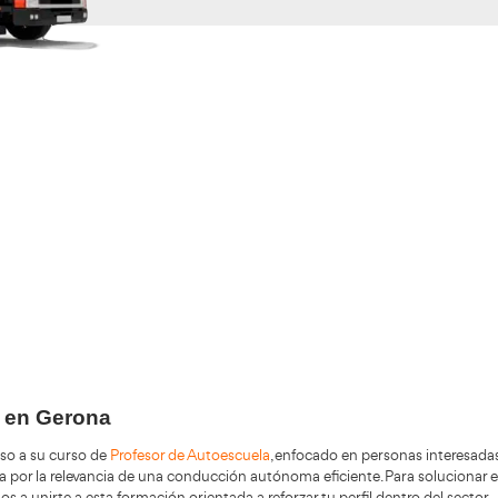
Validando los da
f
+200.000
Alumnos Formados