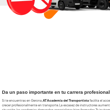
+30
Años