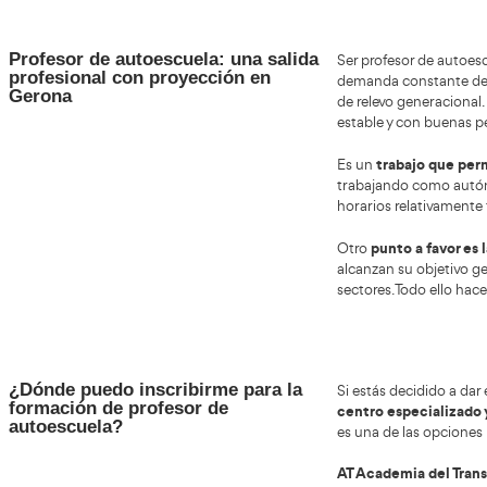
curs
alin
labo
¿Cuáles son las funciones de un
Las f
profesor de autoescuela?
comien
compor
nivel 
En la 
paso a
estudi
gener
Adem
y, en 