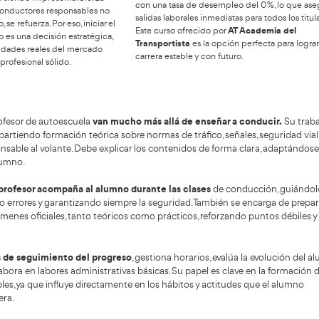
Actualidad del sector y
posibles cambios en el
pers
futuro próximo
El oficio 
profe
una
ector de la formación vial está en plena
Dirección
ución
. Se observa una mayor digitalización de los
mantener 
esos, uso de plataformas online para teoría,
2027, lo q
ladores de conducción y nuevas herramientas
realizar l
gógicas. Todo apunta a que el papel del profesor
Además, pr
 cada vez más completo, combinando tecnología
inscribirs
enseñanza presencial.
permite e
propio rit
se prevén posibles ajustes en temarios y
bién
autoescuel
odologías
, enfocados en sostenibilidad,
próxima c
ucción eficiente y seguridad en entornos
nos complejos. Sin embargo, la figura del profesor
La demand
utoescuela seguirá siendo imprescindible. La
con una t
sidad de formar conductores responsables no
salidas la
parece, al contrario, se refuerza. Por eso, iniciar el
Este curs