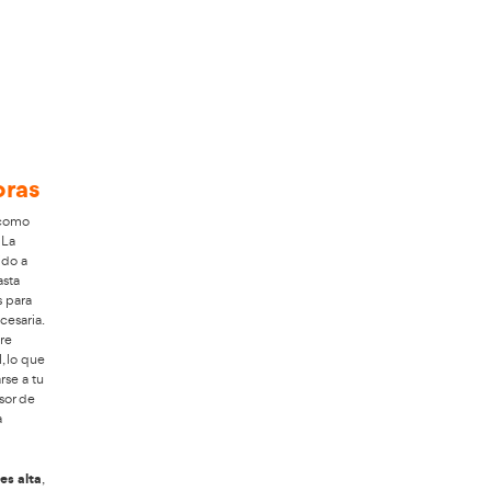
, enfocado en personas interesadas en
ónoma eficiente. Para solucionar esta
orzar tu perfil dentro del sector