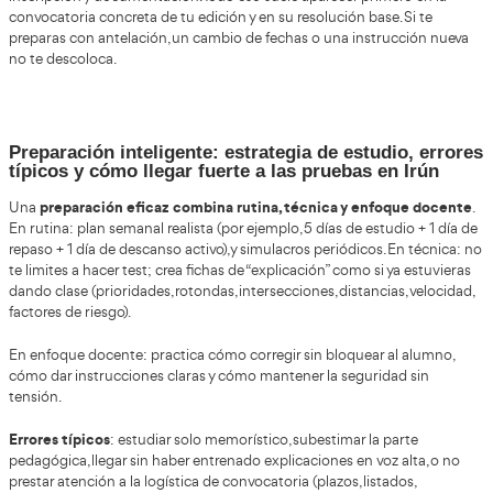
Convocatorias: cómo son, dónde se public
seguirlas sin perderte nada
apuntarte a una
La vía “clásica” para obtener el certificado es
oficial del curso de aptitud
, normalmente con publicaciones
comunicaciones centralizadas por la Sede Electrónica de la 
específicas por edición) y con la resolución marco publicada 
DGT cuenta con una página dedicada a las convocatorias, do
colgando notas, resoluciones e información práctica.
tratar la convocatoria como 
Lo más útil para el aspirante es
anota fechas de solicitud, revisa listados de admitidos, y guar
semanal para comprobar novedades (cambios de calendario, 
instrucciones para exámenes o plataformas).
Posibles cambios y actualidad del sector: 