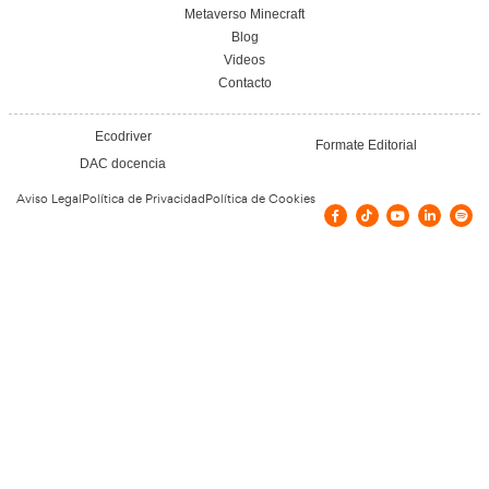
Todos los cursos de Academia del Transportista pueden ser grat
bonificables o subvencionados. Los cursos son bonificables s
empresa tenga créditos disponibles. Actualmente no hay con
subvenciones para este curso. Tampoco se esperan en los pró
pero no dejes de visitarnos para comprobar si esta situación 
Nuestras Certificacione