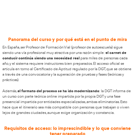
No des más vueltas, hazte Profesor 
Autoescuela en Irún
AT Academia del Transportista
Si resides en Irún,
pone a 
curso de
Profesor de Autoescuela
, diseñado para quienes
impulsar su trayectoria profesional en el sector del transp
aumento constante de la demanda de formadores respon
relevancia de una conducción responsable y autónoma es
esta necesidad, los centros especializados requieren perfi
preparados. Una alternativa firme que puede generar un
significativo en tu día a día y en tu evolución profesional 