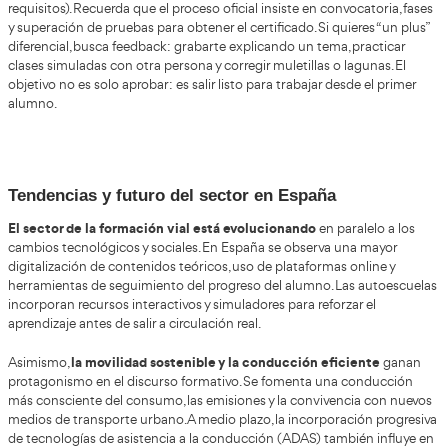
conviene vigilar
Cuando hablamos de “cambios”, conviene separar dos cos
está publicado y lo que son tendencias. En tendencias, s
formación estructurada, la di
línea clara: más peso de la
profesionalización
. El impulso de titulaciones de FP rel
movilidad segura refuerza esa dirección y puede influir e
entiende el perfil “ideal” de formador.
¿qué deberías vigilar en 2025?
En la práctica,
(1) cambio
plataforma y dinámica de evaluación en la parte online, (2
cupos de fase presencial, (3) ajustes de temario o criteri
previas y evaluaciones, y (4) novedades administrativas sob
inscripción y documentación. Todo eso suele aparecer pri
convocatoria concreta de tu edición y en su resolución bas
preparas con antelación, un cambio de fechas o una inst
no te descoloca.