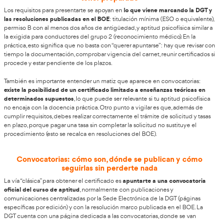
Panorama del curso y por qué está en el pun
En España, ser Profesor de Formación Vial (profesor de autoesc
siendo una vía profesional muy atractiva por una razón simple
conducir continúa siendo una necesidad real
para miles de 
año, y el sistema requiere instructores bien preparados. El acce
articula en torno al Certificado de Aptitud regulado por la DG
a través de una convocatoria y la superación de pruebas y fases
prácticas).
el formato del proceso se ha ido modernizando
Además,
: l
un curso con parte teórica online impartida por la propia DGT 
presencial impartida por entidades especializadas, ambas elimi
hace que el itinerario sea más compatible con personas que t
lejos de grandes ciudades, aunque exige organización y const