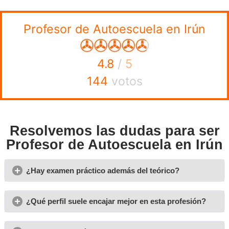
la movilidad sostenible y la conducción efi
Asimismo,
protagonismo en el discurso formativo. Se fomenta una
más consciente del consumo, las emisiones y la conviven
medios de transporte urbano. A medio plazo, la incorpora
de tecnologías de asistencia a la conducción (ADAS) tam
el temario y en la forma de enseñar. El profesor debe esta
para explicar estos sistemas correctamente. El futuro ap
profesional cada vez más especializado, con formación c
capacidad de adaptación a un entorno de movilidad en 
transformación.
planificar la formación
A la hora de
, es muy importante e
AT Academia del Transportista
academia.
acumula much
experiencia en este tipo de formación. Ofrecemos los mej
mejor precio. No duces, contacta con los expertos de AT
Transportista.