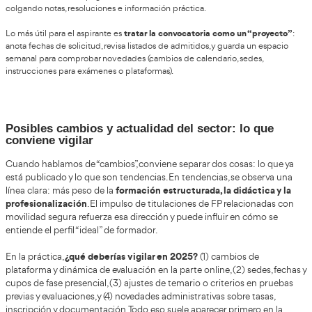
Requisitos de acceso: lo imprescindible y lo 
tener preparado
lo que viene ma
Los requisitos para presentarte se apoyan en
las resoluciones publicadas en el BOE
: titulación mínima (ES
permiso B con al menos dos años de antigüedad, y aptitud psic
la exigida para conductores del grupo 2 (reconocimiento médi
práctica, esto significa que no basta con “querer apuntarse”: h
tiempo la documentación, comprobar vigencia del carnet, reuni
procede y estar pendiente de los plazos.
También es importante entender un matiz que aparece en con
existe la posibilidad de un certificado limitado a enseñanza
determinados supuestos
, lo que puede ser relevante si tu ap
no encaja con la docencia práctica. Otro punto a vigilar es q
cumplir requisitos, debes realizar correctamente el trámite de s
en plazo, porque pagar una tasa sin completar la solicitud no s
procedimiento (esto se recalca en resoluciones del BOE).