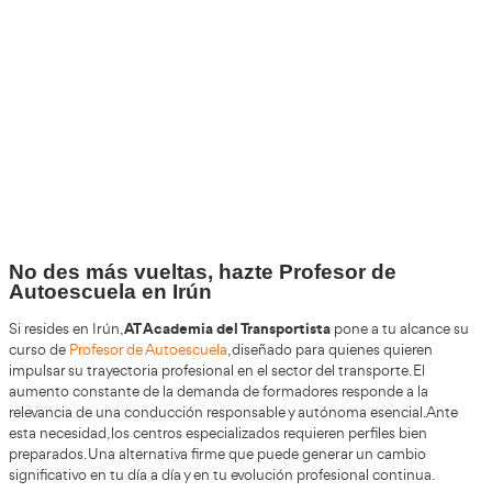
+30
Años
+200.000
Alumnos Formados
100%
Inserción Laboral