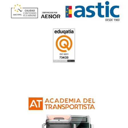
Profesor de Autoescuela en
4.8
/
5
144
votos
Resolvemos las dudas pa
Profesor de Autoescuela 
¿Hay examen práctico además del teórico