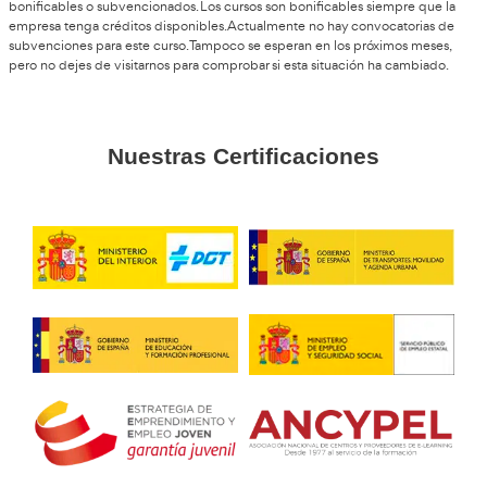
Aurora, G.T.
No es solo enseñar a conducir, es formar a personas. Eso mo
muchísimo cada día.
Josechu, 43 años
Al principio me daba respeto, pero con constancia se con
Además, las oportunidades laborales están ahí, solo hay qu
aprovecharlas.
Mati, de Jaén
Es un curro con mucha salida y bastante estable. Si te gust
enseñar, es una combinación perfecta.