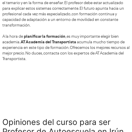
Preparación inteligente: estrategia de estu
típicos y cómo llegar fuerte a las pruebas 
preparación eficaz combina rutina, técnica y en
Una
En rutina: plan semanal realista (por ejemplo, 5 días de es
repaso + 1 día de descanso activo), y simulacros periódicos
te limites a hacer test; crea fichas de “explicación” como s
dando clase (prioridades, rotondas, intersecciones, distanc
factores de riesgo).
En enfoque docente: practica cómo corregir sin bloquear
cómo dar instrucciones claras y cómo mantener la seguri
tensión.
Errores típicos
: estudiar solo memorístico, subestimar la
pedagógica, llegar sin haber entrenado explicaciones en v