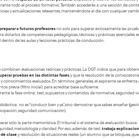
de explicar errores típicos, anticipar riesgos, diseñar ejerci
tos perfiles de alumno (jóvenes, adultos, personas con mied
ademia del Transportista
ha diseñado un completo progr
sor de autoescuela, ofreciendo una metodología integral q
os prácticos y el apoyo de expertos. A través de su platafor
idos necesarios para avanzar en tu aprendizaje.
rso incluye un temario exhaustivo y actualizado
, comple
os diseñados para facilitar tu estudio:
Tests temáticos y de examen: Acceso a una aplicación int
aproximadamente 4,000 preguntas, divididas en seccione
real.
Material complementario: Obtendrás amplia documentación