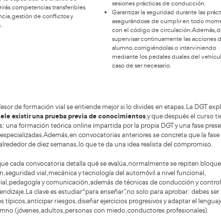
Ventajas competitivas y
beneficios personales de
obtener el título
Las respo
consisten
ertirse en profesor de autoescuela ofrece
enseñann 
ficios que van más allá de la estabilidad
preparándo
ral
. Uno de los principales es la satisfacción
como la p
esional: formar conductores responsables tiene un
cto directo en la seguridad vial. Cada alumno
las 
Entre
bado representa una contribución concreta a la
profesiona
lidad segura.
Dis
es una profesión dinámica
más,
, donde cada
cap
ada es diferente. Tratas con personas diversas,
cad
ntas retos distintos y desarrollas habilidades
en 
nicativas avanzadas. A nivel personal, mejorarás
For
ropia conducción y tu capacidad de análisis de
ses
gos. También adquirirás competencias transferibles
Gar
 liderazgo, paciencia, gestión de conflictos y
ase