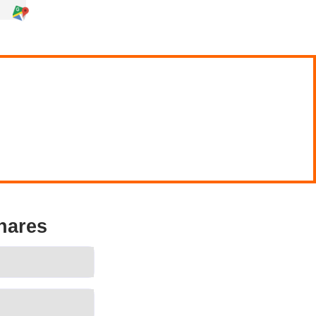
cas. La DGT indica que, para obtener el
que la resolución de la convocatoria
enerales, el aspirante se enfrenta a:
e suficiente.
tenidos de normativa, seguridad vial,
o demostrar que sabes enseñar (gestión del
l o el sistema de evaluación busca
trabaja explicaciones en
además de test,
les (un alumno que se bloquea, que repite