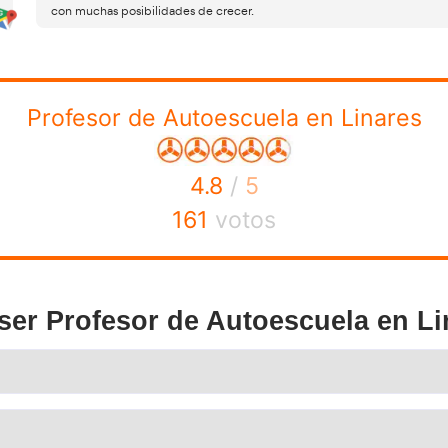
itinerario oficial se combinan evaluaciones teóricas y prácti
se deben superar pruebas en las distintas fases
icado,
, y 
fica la naturaleza y conocimientos evaluados. En términos g
ba de conocimientos previa (filtro inicial) para acreditar bas
uación teórica durante la fase online: test, supuestos y con
es de riesgo, etc.
uación práctica y didáctica: no es “conducir bien y ya”, sin
, corrección, anticipación, seguridad, comunicación).
or común es preparar solo la parte memorística. El tribuna
ncia: criterio, seguridad, metodología y claridad. Por eso, 
lta, simulaciones de clase
, y resolución de situaciones rea
mo fallo, que no entiende prioridades, etc.).