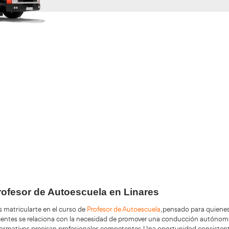
Validando los da
f
+200.000
Alumnos Formados