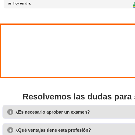
Tipos de exámenes y evaluación:
En el 
qué suele caer y cómo te suelen
certif
medir
especi
• Prue
• Eval
factor
• Eval
alumno
Un err
cohere
voz a
el mis