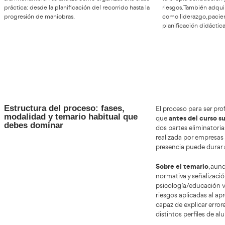
Desarrollo de la fase
práctica y evaluación
docente
La fase práctica es donde muchos aspirantes
Conv
bene
descubren que el reto real no es conducir, sino
enseñar a conducir.
labo
Durante esta etapa se evalúa tu
comportamiento como formador dentro del vehículo:
prof
claridad en las instrucciones, anticipación a
impa
situaciones de riesgo, tono de voz, control emocional y
apro
capacidad de intervención segura. El evaluador
movi
observa tanto tu técnica como tu metodología.
Ade
no basta con corregir un error; debes
Por ejemplo,
jorn
hacerlo en el momento adecuado
, con una
afro
explicación breve y comprensible, evitando saturar al
comu
alumno. También se analiza cómo organizas una clase
tu p
práctica: desde la planificación del recorrido hasta la
ries
progresión de maniobras.
como