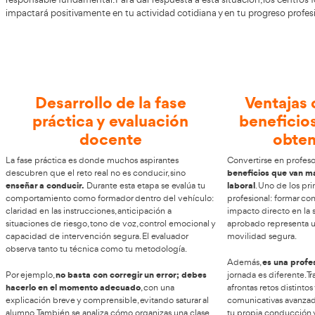
Asegura tu futuro profesional con el
AT Academia del Transporti
En Linares tienes disponible
aspiran a consolidar su futuro profesional en transport
responsable fundamental. Para dar respuesta a esta situ
impactará positivamente en tu actividad cotidiana y en 