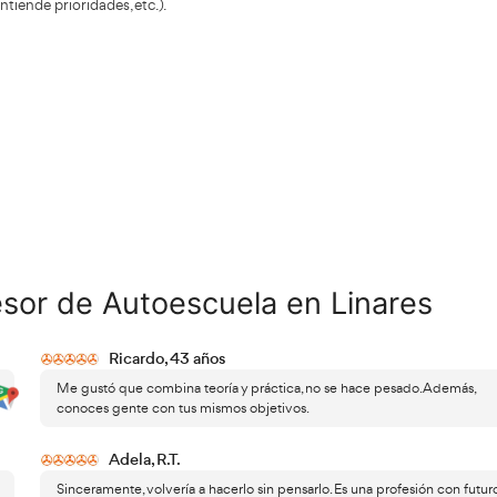
Seguridad Vial, entre otros contenidos adicionales.
Esquemas y resúmenes: Información sintetizada de las par
podrás revisar en la plataforma o descargar según tu prefe
Ejercicios prácticos y tareas: Actividades diseñadas para 
Estas propuestas te permitirán aprender de manera activa
tratados.
Método de preguntas y respuestas: Especialmente útil a m
este sistema favorece la asimilación eliminando opciones 
respaldo de un tutor personal
Además, contarás con el
di
acompañarte durante todo el proceso formativo. También
privados con noticias y actualizaciones relevantes, manten
normativa.
preparar a futuros profesores
ncipal objetivo es
no solo pa
, sino también para dotarlos de competencias pedagógicas,
eño profesional dentro de las aulas y lecciones prácticas