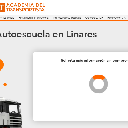
a
FP Movilidad Segura y Sostenible
FP Comercio Internacional
Profesor de A
or de Autoescuela en L
Soli