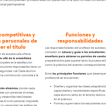
 curso de Profesor de Autoescuela en 
sta
, donde podrás matricularte en el curso de
Profesor de 
e. La escasez de docentes se relaciona con la necesidad d
ación, los centros formativos precisan profesionales comp
tu progreso profesional permanente