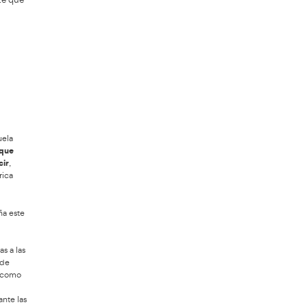
Linares
Autoescuela
, pensado para quienes
e promover una conducción autónoma y
etentes. Una oportunidad consistente que