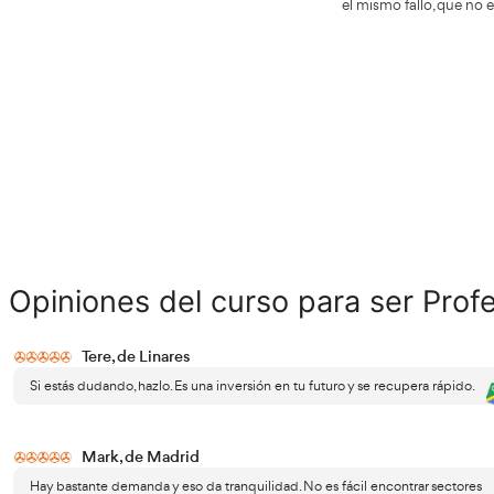
El pri
la DGT
desemp