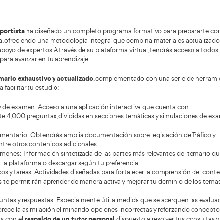
ificación didáctica.
con
sup
alu
med
cas
ceso para ser profesor de formación vial se entiende mejor s
ntes del curso suele existir una prueba previa de conoc
rtes eliminatorias: una formación teórica online impartida 
ada por empresas especializadas. Además, en convocatorias 
cia puede durar alrededor de diez semanas, lo que te da un
 el temario
, aunque cada convocatoria detalla qué se eva
iva y señalización, seguridad vial, mecánica y tecnología de
logía/educación vial, pedagogía y comunicación, además de
s aplicadas al aprendizaje. La clave es estudiar “para enseña