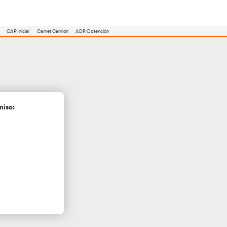
utoescuela
Consejero ADR
Renovación CAP
CAP Inicial
Carnet Camión
inares
cita más información sin compromiso: