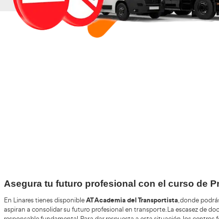
+30
Años