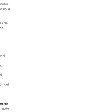
cios progresivos y adaptar el lenguaje a
o, conductores profesionales).
ama formativo para prepararte como
ue combina materiales actualizados con
ma virtual, tendrás acceso a todos los
mentado con una serie de herramientas y
eractiva que cuenta con
s temáticas y simulaciones de examen
 sobre legislación de Tráfico y