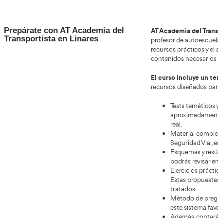
plan
Estructura del proceso: fases,
El pro
modalidad y temario habitual que
a
que
debes dominar
dos pa
realiz
presen
Sobre
normat
psico
riesgo