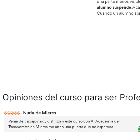
Trans
recurs
El proceso formativo visto desde
El cur
dentro: expectativas realistas en
memor
Mieres
acced
parte 
A med
una ma
aprend
es nor
de vel