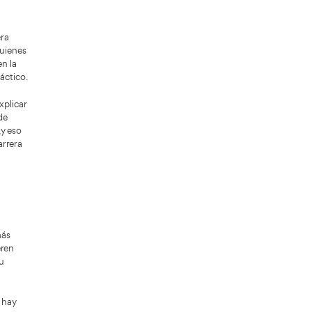
acidad de comunicación y resultados
con los alumnos. No se trata solo de “saber
 sino de saber enseñar, algo que marca la
 en la empleabilidad y en las condiciones
 Todo indica que, en los próximos años,
 movilidad no desaparece, y la
ible que cambien formatos,
ndo clave. En la actualidad, quienes
rgo plazo. No es una moda pasajera,
humano y posibilidades reales de
 alternativa sólida y con recorrido
. Si
AT Academia del
o olvides que en