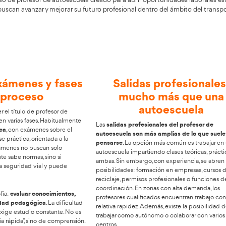
ela para conseguir una salida laboral
ncia de construir un camino profesional firme centrado e
a
y ejercer con confianza. ¿Quieres cambiar tu rumbo labor
 que avala un curso de profesor de autoescuela creado para
a personas que buscan avanzar y mejorar su futuro profesi