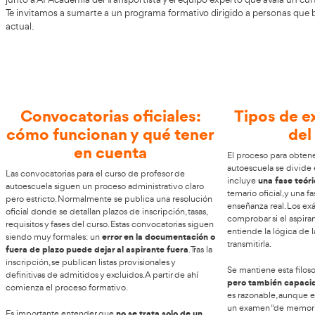
Haz el curso de profesor de autoescu
AT Academia del Transportista
En
entendemos la importa
para que puedas formarte como
Profesor de Autoescuel
junto a AT Academia del Transportista y el equipo experto
Te invitamos a sumarte a un programa formativo dirigido 
actual.