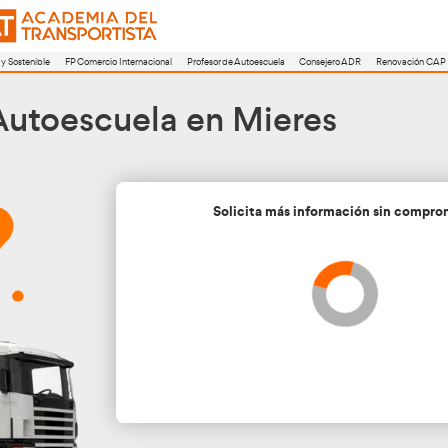
a
FP Movilidad Segura y Sostenible
FP Comercio Internacional
Profesor de A
sor de Autoescuela en 
Soli