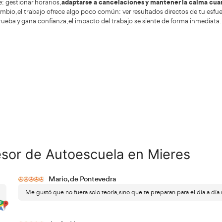
portista
tenemos mucha experiencia y te ofrecemos un curs
os de calidad y con profesores actualizados en las materias
so para ser profesor de autoescuela no es un trámite rápi
proceso formativo largo que exige consta
izando. Es un
en al curso deben asumir que habrá momentos de carga teó
normativa. Sin embargo, también descubrirán que gran part
muchos alumnos del curso empiezan a 
ida que avanzan,
niobra, cómo corregir un error sin bloquear al alumno o c
izaje. Esa transformación es una de las claves del proceso
mal. Quien entra con expectativas realistas suele vivir el 
ocidad, sino de fondo, pensada para formar profesionales s