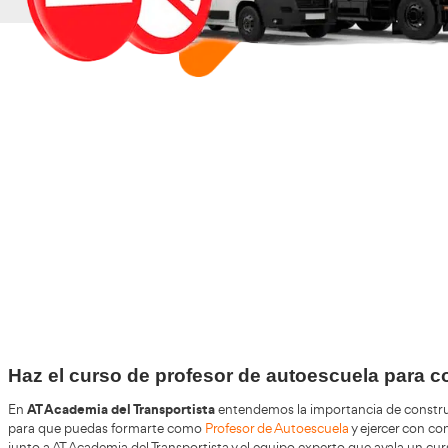
+30
Años