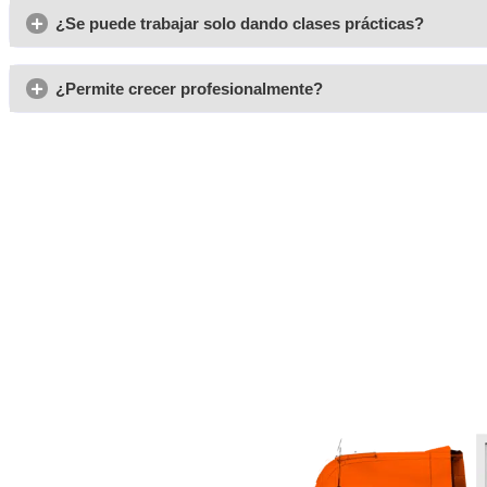
Opiniones del curso para 
Nuria, de Mieres
Venía de trabajos muy distintos y este curso con AT Acade
Transportista en Mieres me abrió una puerta que no esper
Lidia, de Madrid
Hay días intensos en la carretera, pero compensa. Al final t
profesión clara.