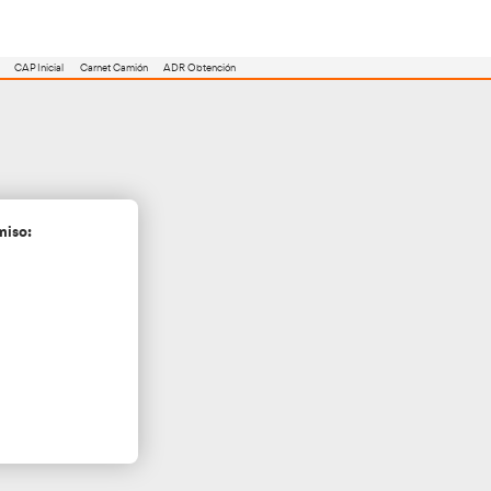
utoescuela
Consejero ADR
Renovación CAP
CAP Inicial
Carnet Camión
Mieres
cita más información sin compromiso: