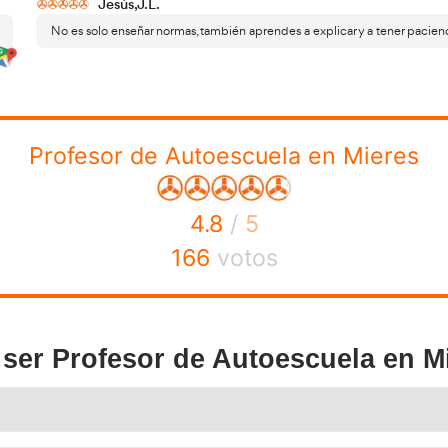
 las grandes dudas antes de empezar es cómo es realmente
es un trabajo variado, pero exigent
cuela. En la práctica,
os, dependiendo del número de alumnos, exámenes o imprev
ón constante, ya que cualquier despiste puede tener consec
 exigen preparación y capacidad para mantener el interés d
 actualidad muchos profesores combinan ambas para tener
adaptarse a cancel
rte menos visible: gestionar horarios,
o suspende
. A cambio, el trabajo ofrece algo poco común: 
 un alumno aprueba y gana confianza, el impacto del trab