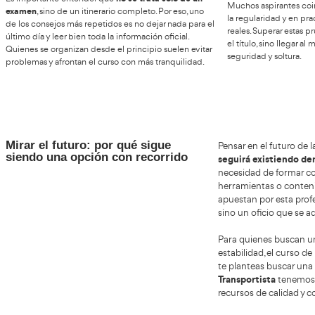
Convocatorias oficiales:
T
cómo funcionan y qué tener
en cuenta
El p
auto
Las convocatorias para el curso de profesor de
inc
autoescuela siguen un proceso administrativo claro
tema
pero estricto. Normalmente se publica una resolución
ense
oficial donde se detallan plazos de inscripción, tasas,
comp
requisitos y fases del curso. Estas convocatorias siguen
enti
error en la documentación o
siendo muy formales: un
trans
fuera de plazo puede dejar al aspirante fuera
. Tras la
inscripción, se publican listas provisionales y
Se m
definitivas de admitidos y excluidos. A partir de ahí
per
comienza el proceso formativo.
es r
un e
no se trata solo de un
Es importante entender que
Much
examen
, sino de un itinerario completo. Por eso, uno
la r
de los consejos más repetidos es no dejar nada para el
real