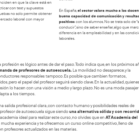
ipos de exámenes y fases
Sa
del proceso
roceso para obtener el título de profesor de
escuela se divide en varias fases. Habitualmente
salida
Las
una fase teórica
luye
, con exámenes sobre el
autoescue
rio oficial, y una fase práctica, orientada a la
pensarse
ñanza real. Los exámenes no buscan solo
autoescuel
robar si el aspirante sabe normas, sino si
ambas. Sin
ende la lógica de la seguridad vial y puede
posibilid
mitirla.
reciclaje,
coordinaci
evaluar conocimientos,
antiene esta filosofía:
profesores
o también capacidad pedagógica
. La dificultad
relativa r
azonable, aunque exige estudio constante. No es
trabajar 
xamen “de memoria rápida”, sino de comprensión.
centros.
os aspirantes coinciden en que la clave está en
egularidad y en practicar con test y supuestos
En España
es. Superar estas pruebas no solo permite obtener