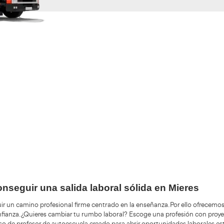
Validando los da
f
+200.000
Alumnos Formados