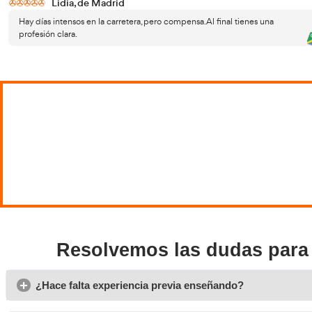
Cómo es el día a día real de un
Una de
profesor de autoescuela
autoes
intens
atenci
parte,
En la
una pa
alumn
Cuando