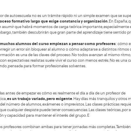
buena cap
ítulo, sino llegar al mercado laboral con mayor
positivos
ridad y soltura.
conducir”,
diferencia
laborales.
 en el futuro de la profesión es lógico antes de dar el paso.
rá existiendo demanda de profesores de autoescuela.
La
idad de formar conductores responsables tampoco. Es pos
ientas o contenidos, pero el papel del profesor seguirá sie
an por esta profesión lo hacen con una visión a medio y la
n oficio que se adapta a los tiempos.
uienes buscan una salida profesional clara, con contacto 
una
lidad, el curso de profesor de autoescuela sigue siendo
nteas buscar una academia ideal para realizar este curso, n