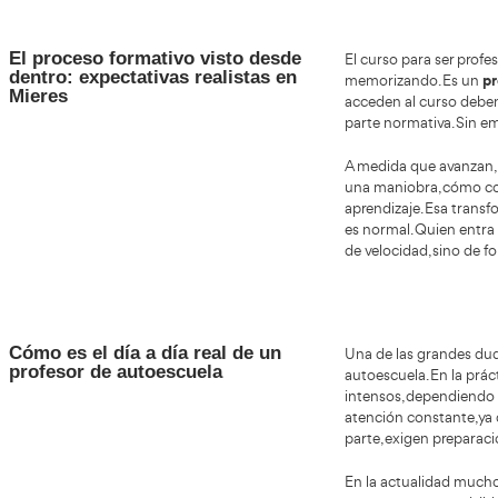
último día y leer bien toda la información oficial.
el t
Quienes se organizan desde el principio suelen evitar
segu
problemas y afrontan el curso con más tranquilidad.
Mirar el futuro: por qué sigue
Pensar
siendo una opción con recorrido
segui
neces
herram
apuest
sino u
Para q
estabi
te pla