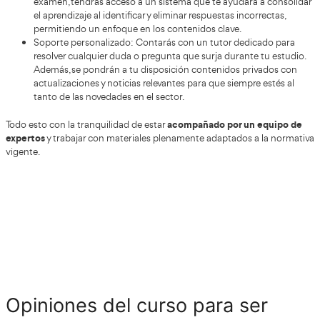
y reeducación vial
. Estos cursos están orientados a co
han cometido infracciones graves o que requieren perfec
habilidades al volante. Como formador en este ámbito, no
contribuirás a mejorar la seguridad vial, sino que tambié
reflexión sobre la importancia del respeto a las normas de
profesor en cursos de transporte 
Especializarse como
peligrosas es otra alternativa destacada. Este trabajo se 
capacitar a conductores encargados del traslado de mater
combinando conocimientos teóricos y prácticos sobre la 
prácticas adecuadas.
trabajar como educador en programas de 
Por otro lado,
abre puertas en distintos contextos, tales como escuelas,
mayores, ayuntamientos, asociaciones, empresas y organi
En este ámbito, desempeñarás una labor esencial: promo
vial segura y responsable.