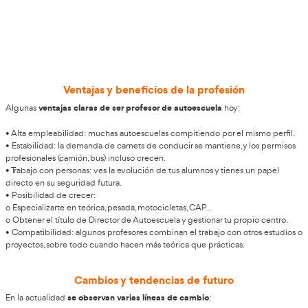
Desarrolla una trayectoria profesiona
centrada en la formación en Palenci
AT Academia del Transportista
En
valoramos profundam
propósito de crear una base profesional sólida orientada 
enseñanza. Por este motivo, te guiamos en tu camino para
Profesor de Autoescuela
y ejercer plenamente. ¿Deseas re
horizonte laboral? Apuesta por una ocupación con creci
AT Academia del Transportista, respaldada por un equipo 
curso de profesor de autoescuela diseñado para abrirte u
estable profesional.