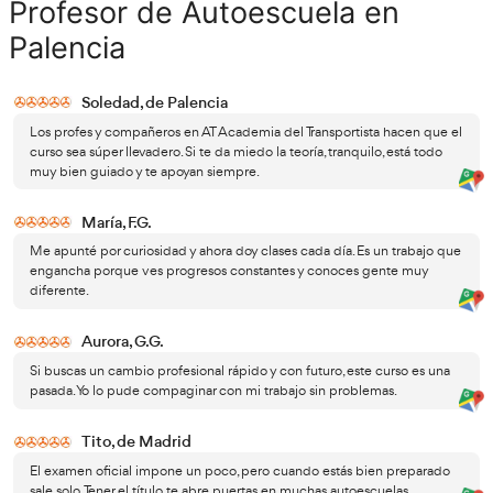
Formación de calidad con AT Academia de
Transportista
El curso de profesor de autoescuela ofrecido por AT Acad
darte una formación c
Transportista está diseñado para
actualizada
a través de una serie de recursos educativos
cuidadosamente preparados.
cómo está estructurado el pro
A continuación, vemos
herramientas que tendrás a tu disposición:
Temario actualizado: Contarás con acceso a una 
virtual que integra el contenido más reciente y ne
aprendizaje.
Test temáticos y de examen: Dispondrás de una ap
interactiva con más de 4,000 preguntas divididas