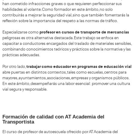
Los requisitos continúan siendo claros y homogéneos en t
comunidades autónomas han comenza
aunque algunas
programas complementarios
de orientación laboral y a
pedagógico.
Para acceder al curso oficial de la Dirección General de Tr
los exámenes para el título
necesitas
sobre todo a
,
:
• Título mínimo de ESO o equivalente (válidos también Bac
estudios universitarios).
• Permiso de conducir B, vigente y con dos años de ant
mínimo.
• Aptitud psicofísica propia de conductores del grupo pro
acreditada mediante reconocimiento médico.
• No estar inhabilitado para ejercer actividades formativa
con la seguridad vial.
• Presentación de la solicitud electrónica y pago de la tas
correspondiente.