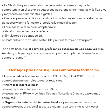
Ventajas y beneficios de la profesi
ventajas claras de ser profesor de autoescuela
Algunas
hoy
• Alta empleabilidad: muchas autoescuelas compitiendo por e
• Estabilidad: la demanda de carnets de conducir se mantiene,
profesionales (camión, bus) incluso crecen.
• Trabajo con personas: ves la evolución de tus alumnos y tien
directo en su seguridad futura.
• Posibilidad de crecer:
o Especializarte en teórica, pesada, motocicletas, CAP…
o Obtener el título de Director de Autoescuela y gestionar tu 
• Compatibilidad: algunos profesores combinan el trabajo con
proyectos, sobre todo cuando hacen más teórica que práctica