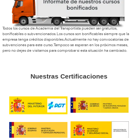
Palencia
Soledad, de Palencia
Los profes y compañeros en AT Academia del Transportista
curso sea súper llevadero. Si te da miedo la teoría, tranquilo
muy bien guiado y te apoyan siempre.
María, F.G.
Me apunté por curiosidad y ahora doy clases cada día. Es 
engancha porque ves progresos constantes y conoces ge
diferente.
Aurora, G.G.
Si buscas un cambio profesional rápido y con futuro, este 
pasada. Yo lo pude compaginar con mi trabajo sin problem