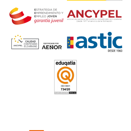
Tito, de Madrid
El examen oficial impone un poco, pero cuando estás bie
sale solo. Tener el título te abre puertas en muchas autoesc
Profesor de Autoescuela en P
4.8
/
5
189
votos