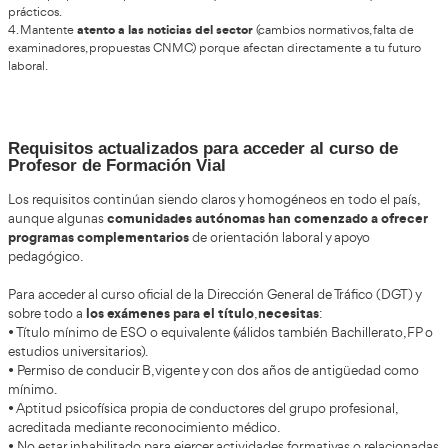
Cambios y tendencias de futuro
se observan varias líneas de cambio
En la actualidad
:
• La CNMC ha propuesto reformas para reducir costes y mejor
competencia en el sector de autoescuelas, potenciando mode
y mayor uso de herramientas digitales.
• Crece el peso de la FP y los certificados profesionales como 
de acceso y como forma de profesionalizar más el sector.
• Las autoescuelas se están adaptando a:
o Plataformas online para la teórica.
o Simuladores de conducción.
o Contenidos de movilidad sostenible y nuevas formas de tran
el perfil del profesor de autoescuela s
Todo esto hace que
técnico
y más pedagógico, con más campo que simplemente 
aprobar el carnet”.