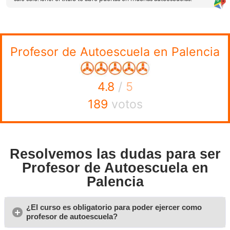
temas y simulacros de examen.
Material complementario: Tendrás acceso a legisl
sobre Tráfico y Seguridad Vial, junto con otros do
complementarios que reforzarán tu formación.
Esquemas y resúmenes clave: Podrás consultar y, si l
descargar esquemas y resúmenes de las secciones
importantes del programa.
Ejercicios prácticos: Se incluyen tareas y ejercicios
para facilitar la comprensión activa del temario. Re
una herramienta útil para asimilar los conceptos.
Preguntas y respuestas interactivas: A medida que 
examen, tendrás acceso a un sistema que te ayuda
el aprendizaje al identificar y eliminar respuestas in
permitiendo un enfoque en los contenidos clave.
Soporte personalizado: Contarás con un tutor de
resolver cualquier duda o pregunta que surja duran
Además, se pondrán a tu disposición contenidos 
actualizaciones y noticias relevantes para que siem