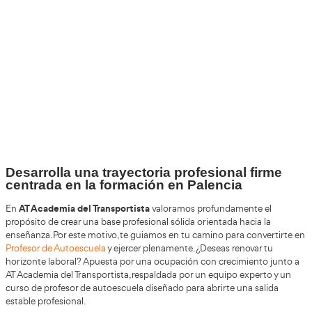
+30
Años
+200.000
Alumnos Formados
100%
Inserción Laboral