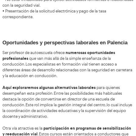
Consejos prácticos si quieres empezar la 
Lee con calma la convocatoria
1.
del BOE 2025 (BOE-A-2025
comprueba que cumples todos los requisitos.
si te interesa más
2. Valora
:
o Presentarte directamente al curso DGT, o
o Apostar por el FP de Movilidad Segura y Sostenible (más la
completo).
Organiza tu estudio del temario oficial
3.
y, si puedes, matríc
centro preparador especializado: te ayudarán con test, simula
prácticos.
atento a las noticias del sector
4. Mantente
(cambios normati
examinadores, propuestas CNMC) porque afectan directament
laboral.
Requisitos actualizados para acceder al c
Profesor de Formación Vial