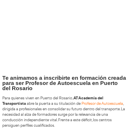
+30
Años
+200.000
Alumnos Formados
100%
Inserción Laboral