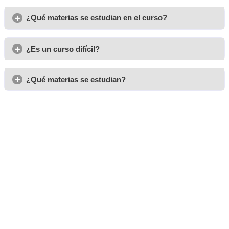
en el mercado laboral
, permitiendo trabajar tanto por c
como propia. En definitiva, es una acreditación sólida, con 
proyección profesional dentro del sector del transporte y
vial.
Opiniones del curso para 
Profesor de Autoescuela 
Puerto del Rosario