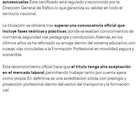
conocimientos pedagógicos y prácticos que realment
para ejercer con seguridad.
Además, el mercado formativo en España está creciendo
opciones online, lo que hace que disponer de una academi
con experiencia sea una gran ventaja para avanzar más r
apoyo continuo.
¿Qué beneficios laborales suelen ofrecer l
autoescuelas líderes a sus profesores en 
Rosario?
Las autoescuelas líderes suelen diferenciarse por ofrecer
laborales más atractivas para captar y retener a bueno
algo clave en un sector con alta demanda. Entre los bene
habituales está la estabilidad contractual, con contratos 