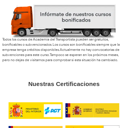
José Carlos, de Puerto del Rosario
El ambiente del curso es muy cercano y sin agobios. Apren
ritmo y con profesores que saben de lo que hablan.
Santiago, G.K.
Pensaba que sería más pesado, pero se pasa rápido. Al fina
cuenta de que estás invirtiendo en tu futuro.
Eloísa, de Cádiz
Me animé por recomendación de un amigo y no me arrepi
salida profesional con mucha demanda ahora mismo.
Pablo, 43 años
Lo hice para mejorar mis opciones laborales y acerté de pl