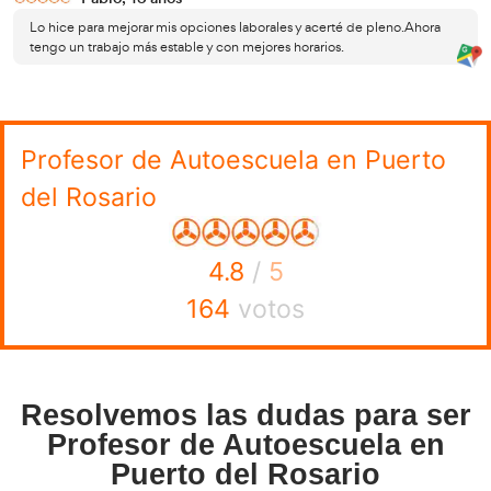
Curso de profesor de autoescuela explica
titulación y reconocimiento
El curso de Profesor de Autoescuela en España conduce 
del Certificado de Aptitud de Profesor de Formación Vial
oficial que habilita legalmente para ejercer como do
autoescuelas
. Este certificado está regulado y reconocid
Dirección General de Tráfico, lo que garantiza su validez e
territorio nacional.
superar una convocatoria o
La titulación se obtiene tras
incluye fases teóricas y prácticas
, donde se evalúan co
normativa, seguridad vial, pedagogía y conducción. Ademá
últimos años se ha reforzado su encaje dentro del sistem
nuevas vías vinculadas a la Formación Profesional en mov
sostenible.
el título tenga al
Este reconocimiento oficial hace que