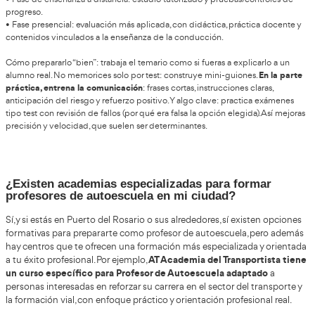
Convocatorias: cómo suelen funcionar, plazos 
sin perderte
Las convocatorias oficiales se publican en la Sede Electrón
en el BOE
. En la práctica, encontrarás: requisitos, modelo de sol
listas de admitidos/excluidos, fechas de pruebas y comunicac
tribunal. La DGT suele centralizar avisos y documentos de la ed
ejemplo, páginas específicas por año/edición).
Qué revisar
sí o sí:
1. Fechas exactas de inscripción y subsanación.
2. Sedes/turnos (si aplica) y forma de publicación de resultado
3. Material autorizado y criterios de calificación.
4. Si hay exenciones de fases o módulos en tu caso.
Es importante estar pendientes de las resoluciones con bases
detalladas de las convocatorias. Eso te ayuda a anticipar ajuste
evaluación o documentación.