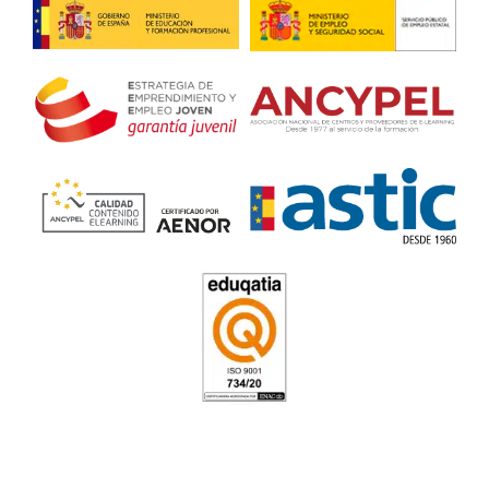
tengo un trabajo más estable y con mejores horarios.
Profesor de Autoescuela en 
del Rosario
4.8
/
5
164
votos