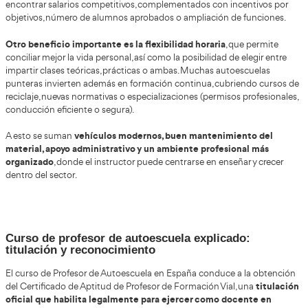
¿Existen academias especializadas para f
profesores de autoescuela en mi ciudad?
Sí, y si estás en Puerto del Rosario o sus alrededores, sí e
formativas para prepararte como profesor de autoescuel
hay centros que te ofrecen una formación más especializ
AT Academia del Trans
a tu éxito profesional. Por ejemplo,
un curso específico para Profesor de Autoescuela ad
personas interesadas en reforzar su carrera en el sector d
la formación vial, con enfoque práctico y orientación profe
Aunque la Dirección General de Tráfico convoca el Certifi
Aptitud para profesores de formación vial, las academias 
como AT Academia del Transportista están diseñadas para 
solo la preparación de las pruebas oficiales sino también