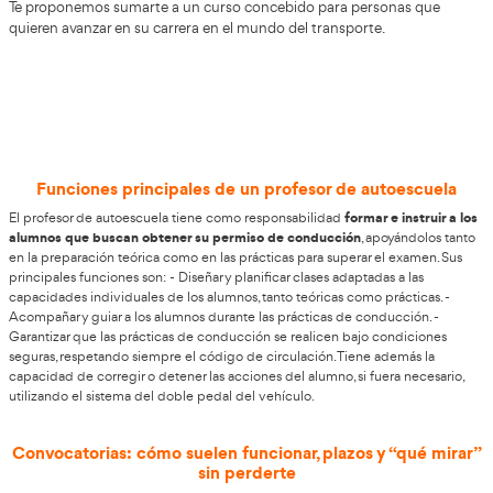
Te animamos a inscribirte en formac
para ser Profesor de Autoescuela en
del Rosario
AT Academia d
Para quienes viven en Puerto del Rosario,
Transportista
abre la puerta a su titulación de
Profesor d
dirigida a profesionales en consolidar su futuro dentro de
necesidad al alza de formadores surge por la relevancia d
conducción independiente vital. Frente a este déficit, los
persiguen perfiles cualificados.
Te proponemos sumarte a un curso concebido para per
quieren avanzar en su carrera en el mundo del transporte