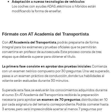
• Factores de riesgo: alcohol, velocidad, distracciones
• Técnicas de prevención de accidentes
Bloque 2: Mecánica y mantenimiento
• Funcionamiento básico del vehículo
• Sistemas de seguridad activa y pasiva
• Averías frecuentes y prevención
Bloque 3: Psicología y pedagogía
• Técnicas de enseñanza aplicadas a la conducción
• Gestión del estrés y el miedo en alumnos
• Comunicación, motivación y métodos de evaluación
Bloque 4: Conducción práctica y dirección de clases
• Maniobras complejas
• Explicaciones en la vía
• Supervisión, correcciones y toma de decisiones
En muchos centros también se incluyen módulos de nuev