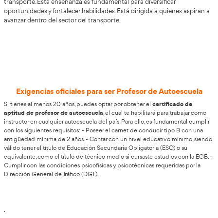
Amplia tus oportunidades laborales 
tus habilidades profesionales en Vi
AT Academia del Transportista
Si resides en Viladecans,
t
oportunidad de acceder al curso de
Profesor de Autoesc
orientada a quienes buscan afianzar su camino profesion
transporte. El aumento de la demanda de instructores refl
importancia de una conducción responsable y bien forma
afrontar este reto, los centros formativos procuran incorpo
cualificados. Te invitamos a sumarte a nuestro programa
personas que desean enriquecer su trayectoria laboral en
transporte. Esta enseñanza es fundamental para diversifi
oportunidades y fortalecer habilidades. Está dirigida a qu
avanzar dentro del sector del transporte.