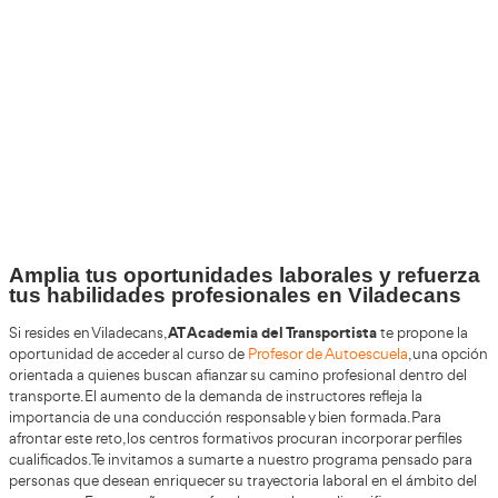
+30
Años
+200.000
Alumnos Formados
100%
Inserción Laboral