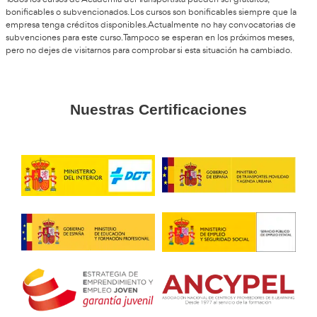
Maribel, 45 años
Si quieres algo estable y que además tenga futuro, lánzat
autoescuelas están pidiendo instructores todo el tiempo.
Gema L.G.
No te lo pienses demasiado. Yo tardé en decidirme y ojalá
apuntado antes. Merece la pena 100%.
Profesor de Autoescuela en
Viladecans