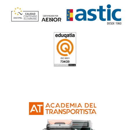
4.8
/
5
182
votos
Resolvemos las dudas pa
Profesor de Autoescue
Viladecans
¿Necesito experiencia previa en educación
profesor de autoescuela?
¿Puedo compaginar el curso con un traba