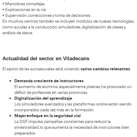
los próximos años
De cara a
, podrían verse:
• Mayor integración de formación online y simuladores obligat
• Ajustes en el temario para incluir conducción asistida y veh
• Incremento de programas de educación vial para jóvenes y
• Requisitos más estrictos para obtener la acreditación, reforz
profesionalización del sector.
Temario del curso de profesor de autoescu
profesores de aut
El temario está diseñado para formar
capaces de enseñar con rigor y seguridad
.
Bloque 1: Normativa y seguridad vial
• Reglamento General de Circulación
• Señalización vial