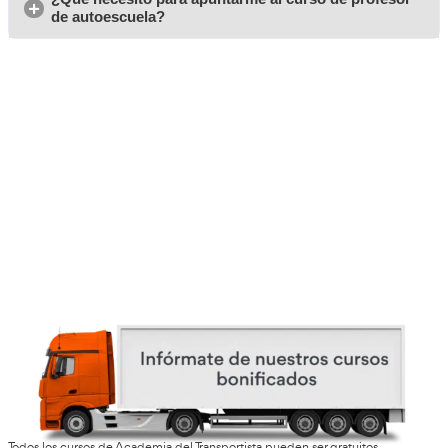
Opiniones del curso para 
Profesor de Autoescuela 
Viladecans
Jaime, de Viladecans
Nunca pensé que enseñaría a conducir, pero aquí estoy di
más que en mis trabajos anteriores.
Néstor, de Madrid
Mis amigos me animaron y tenían razón: es una profesión
engancha. Los días pasan volando.