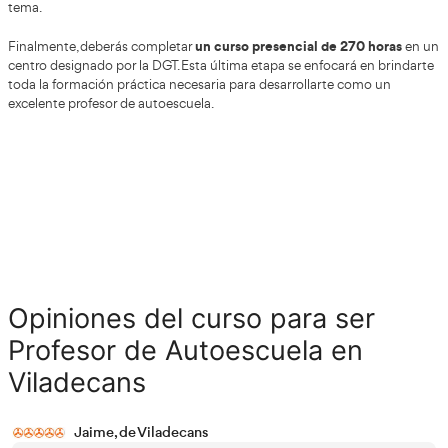
como ayudas a la conducción, simuladores, digitalización 
análisis de datos.
Actualidad del sector en Viladecans
varios cambi
El sector de las autoescuelas está viviendo
Demanda creciente de instructores
El aumento de alumnos, especialmente jóvenes, h
déficit de profesores en varias provincias.
Digitalización del aprendizaje
Los simuladores avanzados y las plataformas onlin
incorporados cada vez más en la formación.
Mayor enfoque en la seguridad vial
La DGT impulsa campañas constantes para reducir
siniestralidad, lo que aumenta la necesidad de inst