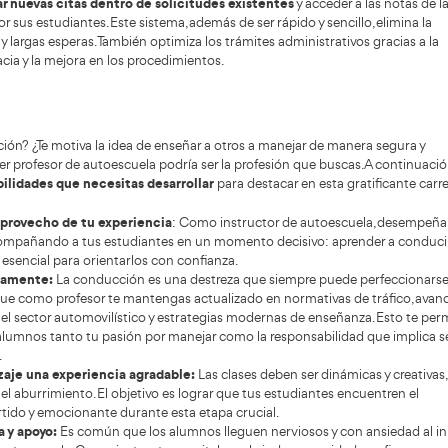
autoescu
edagógico
acompañar
paz de gestionar estrés ajeno
técnica, 
tualizado tecnológicamente
seguridad,
aptable a nuevos vehículos
conducció
eso, el cu
ámbito de la formación vial, las autoescuelas ocupan un rol
ctores para obtener su licencia de conducir
. Una de su
nar las pruebas de aptitud necesarias para que los alumno
lgunos años, solicitar estas pruebas implicaba atravesar 
cial, que requería desplazamientos a las jefaturas de tráf
btener una cita.
los avances tecnológicos han revolucionado est
mbargo,
tudes de manera telemática. Esto representa un gran logro