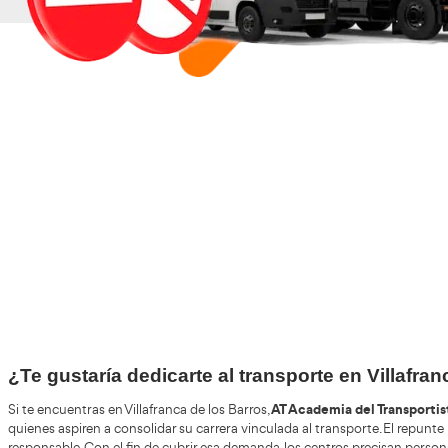
+30
Años