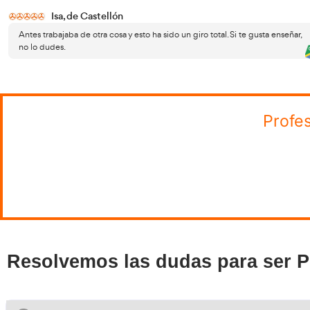
fase t
correc
conduc
Super
curso
asigna
corre
Final
por la
prácti
combin
comun
Con AT