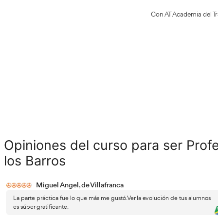
Formación en AT Academia del
Si qui
Transportista para ser profesor de
progra
autoescuela
este o