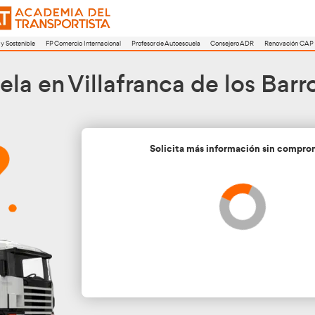
a
FP Movilidad Segura y Sostenible
FP Comercio Internacional
Profesor de A
toescuela en Villafranc
Soli