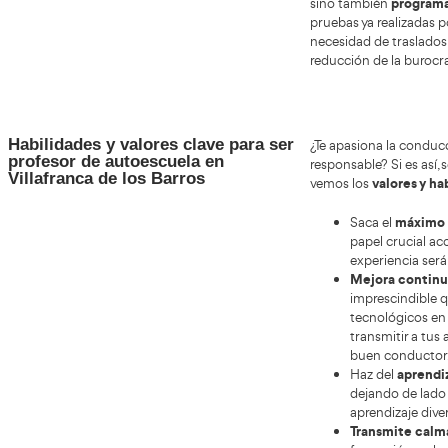
• p
• ca
• ac
• ad
Gestión de exámenes para
En el 
estudiantes: Mejorando las pruebas
condu
de aptitud en autoescuelas
gestio
hace a
presen
para o
Sin e
solici