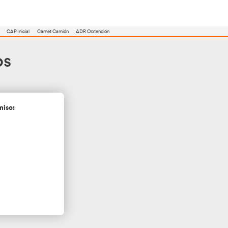
utoescuela
Consejero ADR
Renovación CAP
CAP Inicial
Carnet Camión
a de los Barros
cita más información sin compromiso: