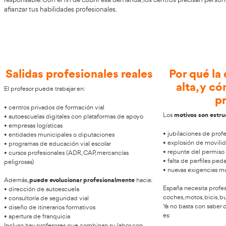
¿Te gustaría dedicarte al transporte 
AT Academia
Si te encuentras en Villafranca de los Barros,
quienes aspiren a consolidar su carrera vinculada al trans
responsable. Con el fin de cubrir esa demanda, los centro
afianzar tus habilidades profesionales.