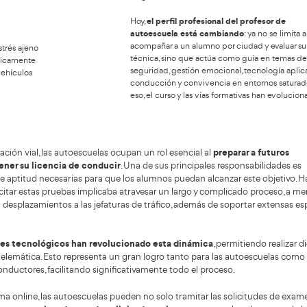
or qué la demanda es tan
Curs
alta, y cómo debe ser el
profesor
acc
op
motivos son estructurales
:
d
bilaciones de profesores veteranos
Convertir
plosión de movilidad eléctrica
opció
una
punte del permiso B tras la pandemia digital
empleo e
lta de perfiles pedagógicos
salida la
evas exigencias municipales
turísticas
sectores q
ña necesita profesores que enseñen a convivir
enseñanza
es, motos, bicis, buses, patinetes y peatones.
instructo
o basta con saber conducir. Ahora el profesor real
urbana y l
exigencia
gital
el pe
Hoy,
mpático