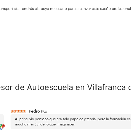
imprescindible que como profesor te mantengas actualiza
tecnológicos en el sector automovilístico y estrategias m
transmitir a tus alumnos tanto tu pasión por manejar como
buen conductor.
aprendizaje una experiencia agradable:
Haz del
Las clas
dejando de lado el aburrimiento. El objetivo es lograr que
aprendizaje divertido y emocionante durante esta etapa cr
Transmite calma y apoyo:
Es común que los alumnos llegue
formación en la autoescuela. Como instructor, es vital qu
constante; así sentirán que están en buenas manos y esta
desafío.
AT Academia d
eres convertirte en profesor de autoescuela,
ma preparatorio con el que podrás superar los exámenes y 
bjetivo. Este proceso consta de tres etapas esenciales: La 