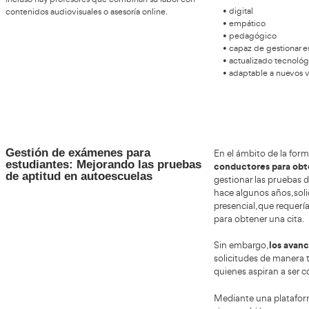
Salidas profesionales reales
P
El profesor puede trabajar en:
• centros privados de formación vial
Los
• autoescuelas digitales con plataformas de apoyo
• empresas logísticas
• ju
• entidades municipales o diputaciones
• ex
• programas de educación vial escolar
• re
• cursos profesionales (ADR, CAP, mercancías
• fa
peligrosas)
• nu
puede evolucionar profesionalmente
Además,
hacia:
Espa
• dirección de autoescuela
coch
• consultoría de seguridad vial
Ya n
• diseño de itinerarios formativos
es:
• apertura de franquicia
Incluso hay profesores que combinan su labor con
• di
contenidos audiovisuales o asesoría online.
• e