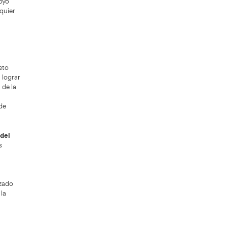
 todo el proceso.
 tramitar las solicitudes de examen,
istentes
y acceder a las notas de las
ser rápido y sencillo, elimina la
mites administrativos gracias a la
s a manejar de manera segura y
profesión que buscas. A continuación,
destacar en esta gratificante carrera.
ructor de autoescuela, desempeñarás un
to decisivo: aprender a conducir. Tu
que siempre puede perfeccionarse. Es