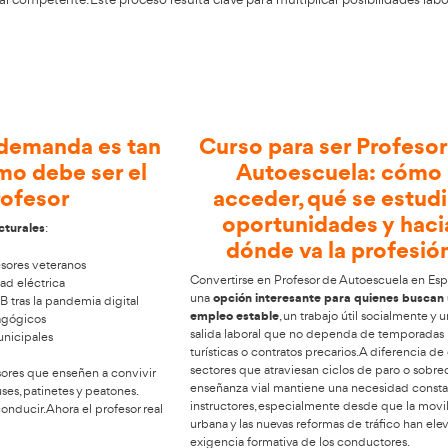
en Villafranca de los Barros?
 del Transportista
pone a tu disposición su preparación 
porte. El repunte notable de instructores surge por la funci
s precisan personal competente. Este proceso resulta clave p