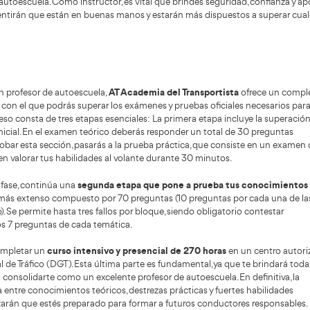
s aspiran a ser conductores, facilitando significativamente
te una plataforma online, las autoescuelas pueden no solo
programar nuevas citas dentro de solicitudes ex
también
s ya realizadas por sus estudiantes. Este sistema, además de 
dad de traslados y largas esperas. También optimiza los trá
ión de la burocracia y la mejora en los procedimientos.
asiona la conducción? ¿Te motiva la idea de enseñar a otro
sable? Si es así, ser profesor de autoescuela podría ser la 
valores y habilidades que necesitas desarrollar
 los
para 
máximo provecho de tu experiencia
Saca el
: Como inst
papel crucial acompañando a tus estudiantes en un momen
experiencia será esencial para orientarlos con confianza.
Mejora continuamente:
La conducción es una destreza 