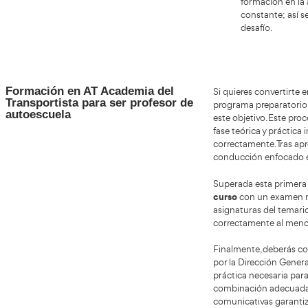
quiene
Median
sino 
prueba
necesi
reducc
Habilidades y valores clave para ser
¿Te ap
profesor de autoescuela en
respon
Villafranca de los Barros
vemos