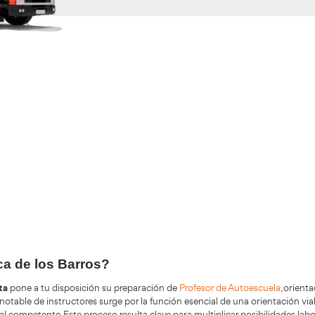
Validando los da
f
+200.000
Alumnos Formados