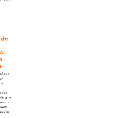
de
Profesor de Autoescuela
, orientada a
ón esencial de una orientación vial
ara multiplicar posibilidades laborales y