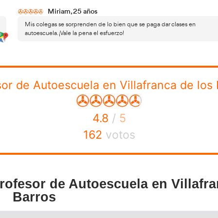
eórica y práctica inicial. En el examen teórico deberás res
tamente. Tras aprobar esta sección, pasarás a la prueba pr
ción enfocado en valorar tus habilidades al volante dura
segunda etapa que p
ada esta primera fase, continúa una
con un examen más extenso compuesto por 70 preguntas (
turas del temario). Se permite hasta tres fallos por bloque,
ctamente al menos 7 preguntas de cada temática.
curso intensivo y presencial
mente, deberás completar un
 Dirección General de Tráfico (DGT). Esta última parte es fu
ca necesaria para consolidarte como un excelente profesor d
ación adecuada entre conocimientos teóricos, destrezas p
icativas garantizarán que estés preparado para formar a 
 Academia del Transportista tendrás el apoyo necesario pa