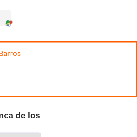
ponder un total de 30 preguntas
áctica, que consiste en un examen de
nte 30 minutos.
one a prueba tus conocimientos del
10 preguntas por cada una de las
 siendo obligatorio contestar
 de 270 horas
en un centro autorizado
ndamental, ya que te brindará toda la
e autoescuela. En definitiva, la
rácticas y fuertes habilidades
futuros conductores responsables.
ra alcanzar este sueño profesional.