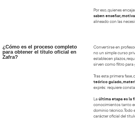
sepa enseñar, evaluar y acompañar a personas muy
form
distintas en su aprendizaje. En un contexto donde la
conducción responsable y la seguridad vial son
Todo
prioritarias, el papel del profesor se ha vuelto aún más
Gene
relevante.
obte
naci
en c
homo
El perfil del profesor de
En Esp
autoescuela: mucho más que saber
profe
conducir
person
explic
experi
Ademá