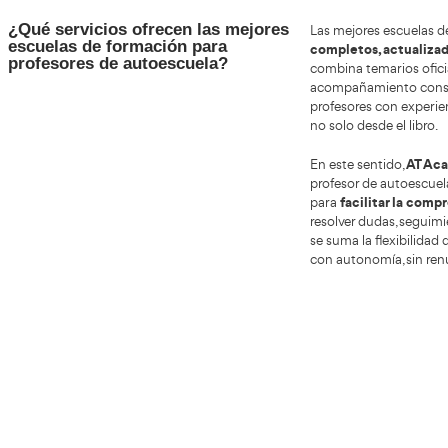
teoría
esper
el ent
Por es
saben
alinea
¿Cómo es el proceso completo
Conve
para obtener el título oficial en
no un 
Zafra?
establ
sirven
Tras e
teóri
exprés