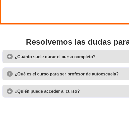
f
para
resolv
se sum
con au
Opiniones del curso para 