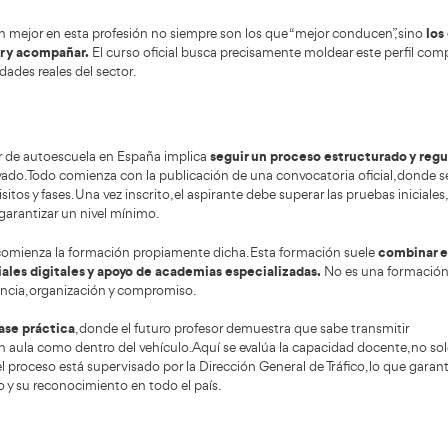
ación posterior.
riesgo en
volante.
 el proceso está regulado por la Dirección
ral de Tráfico,
lo que asegura que el título
nido tenga validez oficial en todo el territorio
onal. Esto es importante porque permite trabajar
ualquier comunidad sin necesidad de
logaciones adicionales.
aña el profesor de autoescuela ya no es solo alguien que d
sional ha evolucionado
hacia una figura formadora, comun
as muy distintas entre sí. Hoy se valora especialmente la p
ar conceptos complejos de forma sencilla. Los alumnos ll
encias previas, y el profesor debe saber gestionarlas.
soltura con herramient
s, el instructor moderno necesita