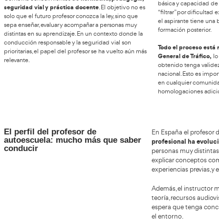
¿En qué consiste el curso y
por qué sigue siendo una
opción sólida?
Para
nec
El curso para ser Profesor de Autoescuela (también
pens
llamado Profesor de Formación Vial) es la vía oficial
form
enseñando conducción teórica y
para ejercer
18 a
práctica en España
. En la actualidad sigue siendo una
ESO 
opción profesional muy vigente por una razón simple:
perm
la demanda de instructores supera a la oferta en
(hab
muchas comunidades. La renovación generacional, el
cond
aumento de alumnos y la complejidad creciente de la
movilidad hacen que las autoescuelas necesiten
Otro
profesionales cualificados y estables.
acce
Esta
Este curso no es un título “rápido” ni superficial.
rela
normativa, pedagogía,
Combina conocimientos de
bási
seguridad vial y práctica docente
. El objetivo no es
“fil
solo que el futuro profesor conozca la ley, sino que
el a