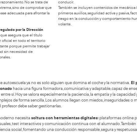
Requisitos de acceso al
Tem
curso en España
El temari
 acceder al curso de Profesor de Autoescuela es
cumplir una serie de requisitos oficiales,
amplio
esario
y e
ados para garantizar un nivel mínimo de madurez,
como a la 
ación y experiencia al volante. El primero es tener
de tráfico
ños cumplidos y estar en posesión del título de
reglamento
o equivalente. También se exige contar con el
bloque es
iso de conducir B con una antigüedad mínima
la normati
itualmente dos años), además de un historial de
ucción compatible con la docencia.
Otro bloq
aplicada 
superar las pruebas de
 requisito clave es
enseñar a 
so que forman parte del proceso selectivo.
cómo adapt
s pruebas evalúan conocimientos teóricos
cómo evalu
cionados con normativa vial, seguridad, mecánica
diferencia
ca y capacidad de razonamiento. No se trata de
conducir.
trar” por dificultad extrema, sino de comprobar que
También s
spirante tiene una base adecuada para afrontar la
primeros a