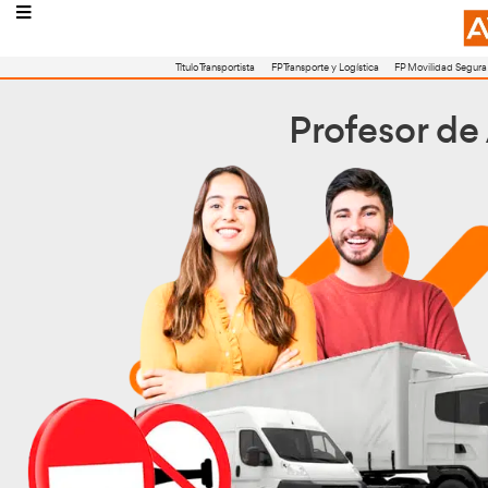
Título Transportista
FP Transporte y Logístic
Profe