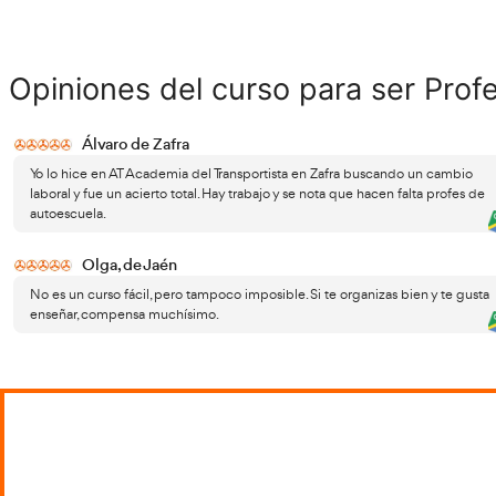
últ
La
conoci
domini
caráct
¿Qué servicios ofrecen las mejores
Las me
escuelas de formación para
compl
profesores de autoescuela?
combin
acomp
profes
no sol
En est
profe