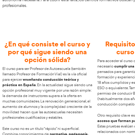
Encara tu futuro bien como Profesor
AT Academia del Transportista
Si resides en Zafra,
pone a
desarrollo profesional en el sector del transporte. El 
autónoma necesaria. Para cubrir esta falta, los centros fo
profesionales.