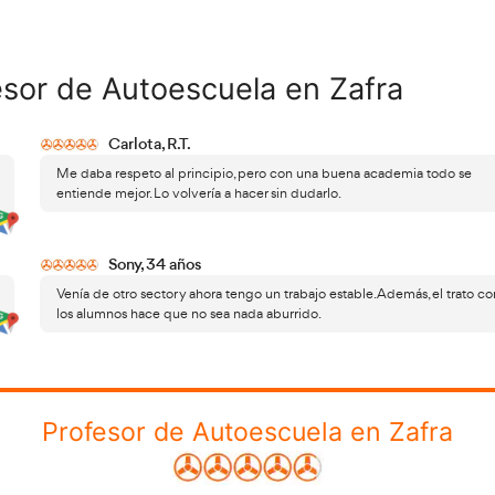
ima etapa es la fase práctica
, donde el futuro profesor d
mientos tanto en aula como dentro del vehículo. Aquí se e
o técnico. Todo el proceso está supervisado por la Dirección
er oficial del título y su reconocimiento en todo el país.
jores escuelas de formación para profesores de autoescue
etos, actualizados y orientados al aprobado
, no solo al
a temarios oficiales claros, materiales didácticos propios, 
añamiento constante durante todo el proceso formativo. A
ores con experiencia real en autoescuela, capaces de explic
o desde el libro.
AT Academia del Transportista
e sentido,
reúne todos esto
sor de autoescuela, pensado para adaptarse al ritmo del a