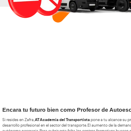
+30
Años