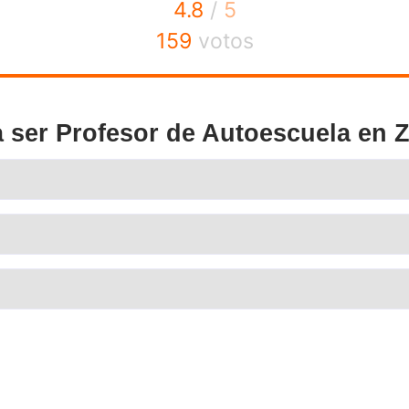
acilitar la comprensión y mejorar las tasas de aprobado
,
er dudas, seguimiento personalizado y recursos actualizados
a la flexibilidad del formato online, ideal para quienes tra
tonomía, sin renunciar a una formación de calidad.
ser Profesor de Autoescuel