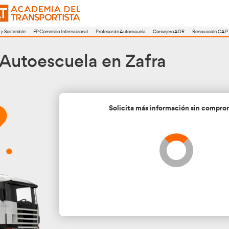
a
FP Movilidad Segura y Sostenible
FP Comercio Internacional
Profesor de A
sor de Autoescuela en 
Soli