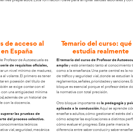
 de Autoescuela en Zafra
 tu alcance su programa de
Profesor de Autoescuela
, pen
aumento de la demanda de formadores responde a la importa
rmativos buscan perfiles preparados. Esta formación clave p