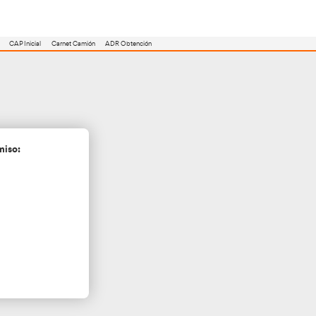
utoescuela
Consejero ADR
Renovación CAP
CAP Inicial
Carnet Camión
Zafra
cita más información sin compromiso: