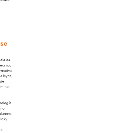
sado para quienes quieren impulsar su
ncia creciente de una conducción
ara ampliar salidas laborales y consolidar