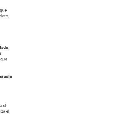
 la conducción y comportamiento humano al
El perfil
omina el coche y la normativa.
icativa y adaptable, capaz de enseñar a
aciencia, la empatía y la capacidad para
egan con miedos, inseguridades o malas
as digitales:
plataformas online para