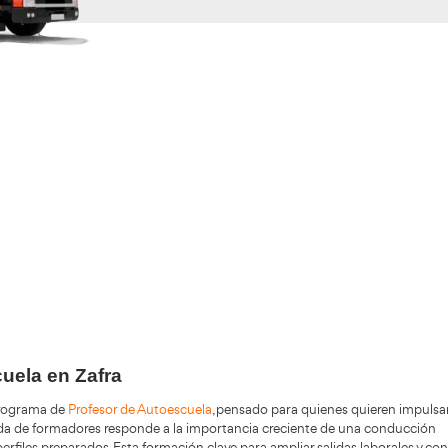
Validando los da
f
+200.000
Alumnos Formados