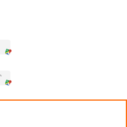
emuestra que sabe transmitir
valúa la capacidad docente, no solo el
 General de Tráfico, lo que garantiza el
programas
la destacan por ofrecer
 estudio teórico. Una buena academia
test similares a los de examen y
demás, resulta clave contar con
ar la normativa desde la práctica diaria y
s servicios en su curso online para
lumno. Sus programas están diseñados