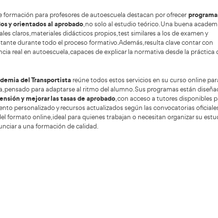
, recursos audiovisuales, test interactivos y comunicación
a que tenga conciencia social, fomentando una conducción
orno.
o, quienes encajan mejor en esta profesión no siempre son
 enseñar, motivar y acompañar.
El curso oficial busca pre
do con las necesidades reales del sector.
segui
rtirse en profesor de autoescuela en España implica
simple curso privado. Todo comienza con la publicación de
ecen plazos, requisitos y fases. Una vez inscrito, el aspirant
 como filtro para garantizar un nivel mínimo.
sta primera fase, comienza la formación propiamente dicha
co guiado, materiales digitales y apoyo de academias esp
: requiere constancia, organización y compromiso.