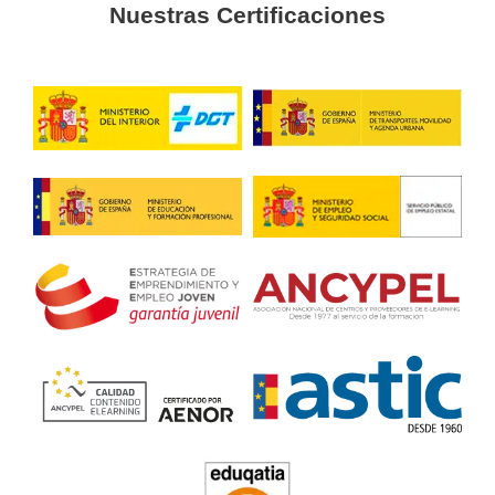
Información acerca de
recuperación de punto
carnet en Leganés
¿Conoces el tiempo de las sanciones por 
todos los puntos?
¿Sabes cómo consultar tus puntos de con
Leganés?