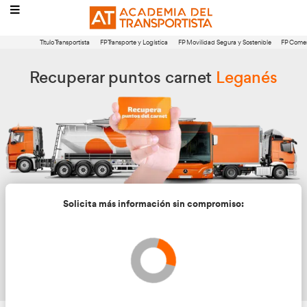
Título Transportista
FP Transporte y Logística
FP Movilidad Segura 
Recuperar puntos carnet
Le
Solicita más información sin compromis