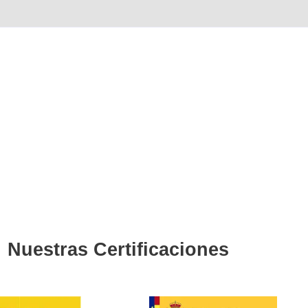
Recuperar punto
4.8
/
276
vo
e la recuperación de punt