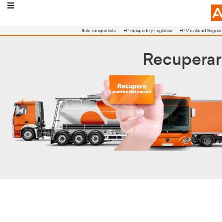
Título Transportista
FP Transporte y Logístic
Rec