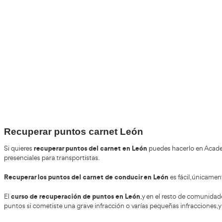
+30
Años