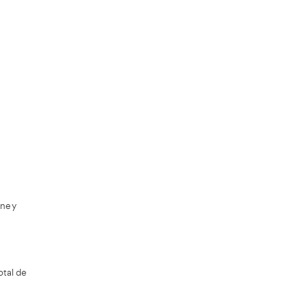
tos para que se pueda procesar el formulario. Por
avor espere a la comprobación ...
+85
de Aprobad