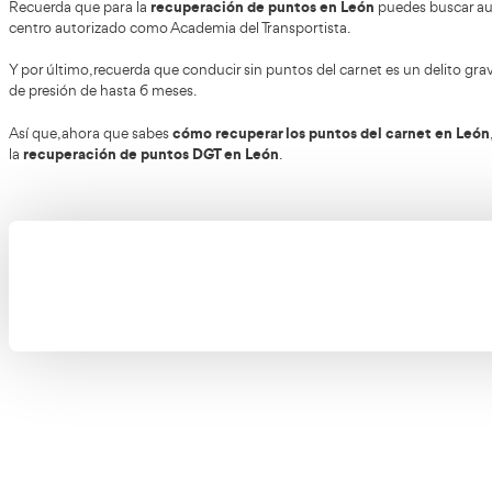
Recuperar puntos carnet León
recuperar puntos del carnet en León
Si quieres
puedes h
presenciales para transportistas.
Recuperar los puntos del carnet de conducir en León
e
curso de recuperación de puntos en León
El
, y en el r
puntos si cometiste una grave infracción o varías pequeñ
recuperación de puntos en León
Recuerda que para la
centro autorizado como Academia del Transportista.
Y por último, recuerda que conducir sin puntos del carne
de presión de hasta 6 meses.
cómo recuperar los puntos de
Así que, ahora que sabes
recuperación de puntos DGT en León
la
.