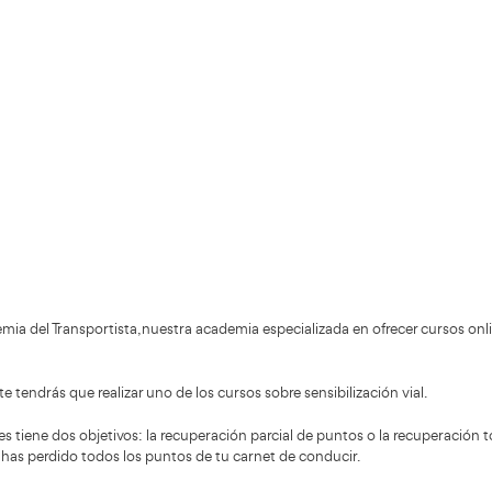
Validando los da
f
+200.000
Alumnos Formados