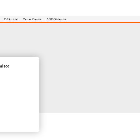
utoescuela
Consejero ADR
Renovación CAP
CAP Inicial
Carnet Camión
eón
cita más información sin compromiso: