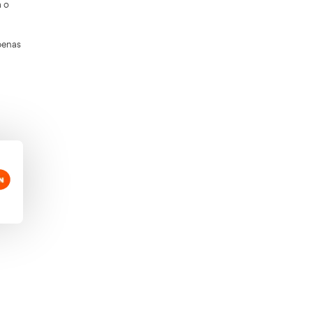
pecializada en ofrecer cursos online y
obre sensibilización vial.
rcial de puntos o la recuperación total de
t de conducir.
 León o bien buscar una academia o
e hasta 6.000 euros o incluso con penas
mación que necesitas para hacer