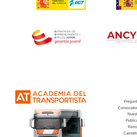
¿Qué tengo que hacer si pierdo el carnet 
¿Conoces los puntos que tienes para con