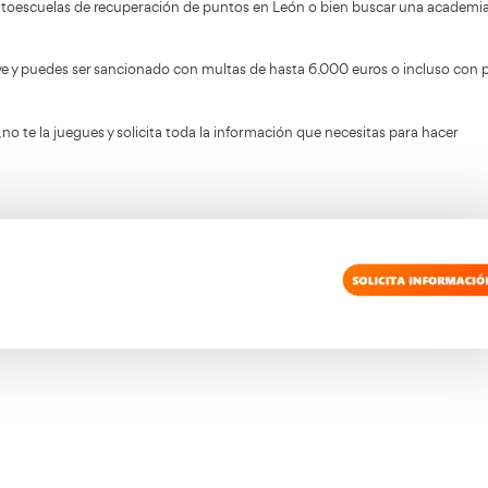
acerlo en Academia del Transportista, nuestra academia es
s fácil, únicamente tendrás que realizar uno de los cursos s
esto de comunidades tiene dos objetivos: la recuperación pa
as infracciones, y has perdido todos los puntos de tu carne
puedes buscar autoescuelas de recuperación de puntos en
t es un delito grave y puedes ser sancionado con multas d
l carnet en León
, no te la juegues y solicita toda la infor