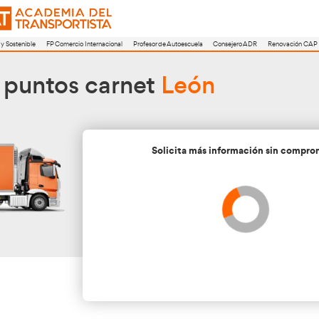
a
FP Movilidad Segura y Sostenible
FP Comercio Internacional
Profesor de A
uperar puntos carnet
L
Soli