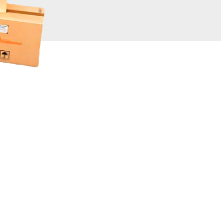
Validando los da
f
+200.000