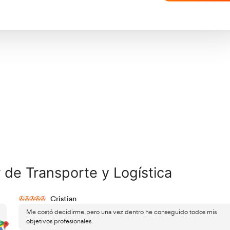
log
Jefe de tráfico de empresas de transporte de
Tra
viajeros por carretera,
Ges
Gerente de la empresa, inspector de transporte
Com
de viajeros por carretera,
Log
Jefe de estación de autobuses, agente de
Log
transportes, agente de carga,
Ges
Comercial de servicios de transporte,
int
Operador logístico,
Org
Jefe de almacén.
Org
Idi
Pro
For
For