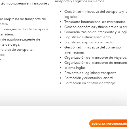
Podrás ejercer como
Esto 
rofesional estos puestos
es
con este FP Transporte y
L
Logística
Conocer la
hacerte re
ger los estudios siempre pensando en el futuro es
ese curso 
anera de conseguir lograr todas nuestras metas.
medida de
ellos conseguiremos el acceso a un mundo
competenci
ral donde cada día se necesitan más expertos en
Esto es lo
stica y transporte. Estos son los puestos que podrás
Transporte
ar con el título de técnico superior en Transporte y
stica en Gerona.
Ges