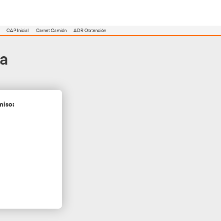
utoescuela
Consejero ADR
Renovación CAP
CAP Inicial
Carnet Camión
tica
en Gerona
cita más información sin compromiso: