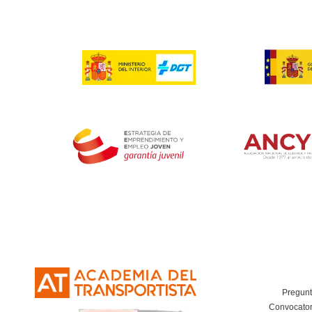
Respondemos tus dudas s
¿Puedo compaginar este curso con otro?
¿Cuál es la equivalente de esta titulación?