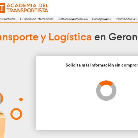
a
FP Movilidad Segura y Sostenible
FP Comercio Internacional
Profesor de A
r de
Transporte y Logís
Soli