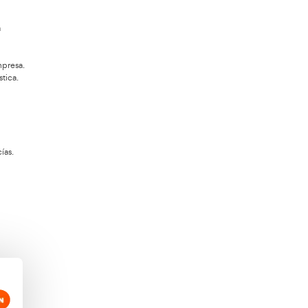
es lo que estudiarás en
te FP en Transporte y
ogística en Gerona
s asignaturas o el temario es lo que puede
plantear un futuro profesional de la mano de
online. Podrás empezar a crear un futuro a tu
spués de superar estas asignaturas o
as que se superarán a lo largo del curso.
 que estudiarás para ser técnico Superior en
 y Logística en Gerona.
tión administrativa del transporte y la