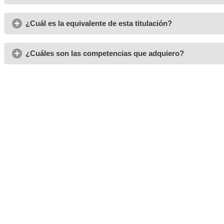
Opiniones sobre el Grado 
Rodolfo
Es un curso práctico que se puede cursar fácilmente desd
trabajando.
Elisa
Tenía que cambiar de trabajo y gracias a estos profesional
un abrir y cerrar de ojos.