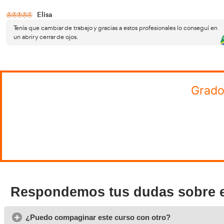
¡Quiero tener el Grado
Introduce los 
Superior de Transporte
y Logística!