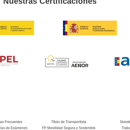
4.8
/
98
vo
obre el Grado Superior d