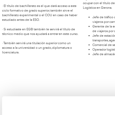
Acceso al título de Técnico
Superior en Transporte y
p
Logística en Gerona
Transporte y
El acceso al título de Técnico Superior en
Logística en Gerona
se realiza a través de una prueba
Esco
de acceso o titulación previa. Al ser un título oficial,
la m
necesita de unos requisitos para poder entrar
Con 
directamente a él. Si tienes alguno de estos títulos no
labo
tendrás que realizar prueba de acceso.
logí
ocup
· El título de bachillerato es el que dará acceso a este
Logí
ciclo formativo de grado superior, también sirve el