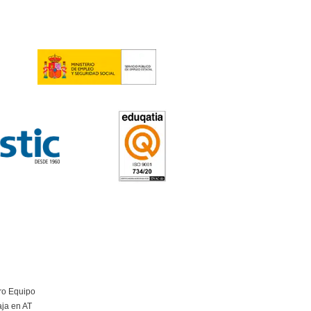
5
tos
e Transporte y Logística