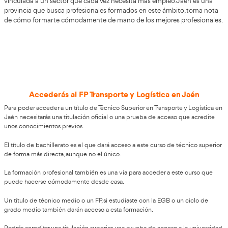
100%
Inserción Laboral
Grado Superior de Transporte
y Logística en Jaén
Transporte y Logística en Jaén
Ser técnico Superior en
e
profesional que te abrirá muchas puertas. Si estás en bú
trabajo o quieres mantenerte en la misma empresa con u
mejor, este curso te interesa. Podrás hacerte con una pro
vinculada a un sector que cada vez necesita más empleo.
provincia que busca profesionales formados en este ámb
de cómo formarte cómodamente de mano de los mejores 