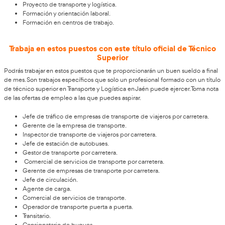
Un título de técnico medio o un FP, si estudiaste con la EGB o
grado medio también darán acceso a esta formación.
Podrás acreditar una titulación superior, una prueba de acceso
o un grado, licenciatura o diplomatura.
Estas son las vías para conseguir acceder a una formación que 
mano de los mejores profesionales del sector.
Esto es lo que se estudia en el FP Transporte 
El temario que estudiarás en estos días será el más práctico q
nunca. Especialmente diseñado para obtener una titulación v
sector laboral en constante búsqueda de profesionales. Esto e
estudiarás en el tiempo que necesites para cursar este curso 
Superior en Transporte y Logística en Jaén, las asignaturas o 
formativas.
Gestión administrativa del transporte y la logística.