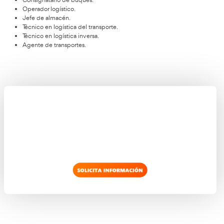
Transporte internacional de mercancías.
Gestión económica y financiera de la empresa.
Comercialización del transporte y la logística.
Logística de almacenamiento.
Logística de aprovisionamiento.
Gestión administrativa del comercio internacional.
Organización del transporte de viajeros.
Organización del transporte de mercancías.
Idioma inglés.
Proyecto de transporte y logística.
Formación y orientación laboral.
Formación en centros de trabajo.
Trabaja en estos puestos con este título oficia
Superior
Podrás trabajar en estos puestos que te proporcionarán un bue
de mes. Son trabajos específicos que solo un profesional form
de técnico superior en Transporte y Logística en Jaén puede e