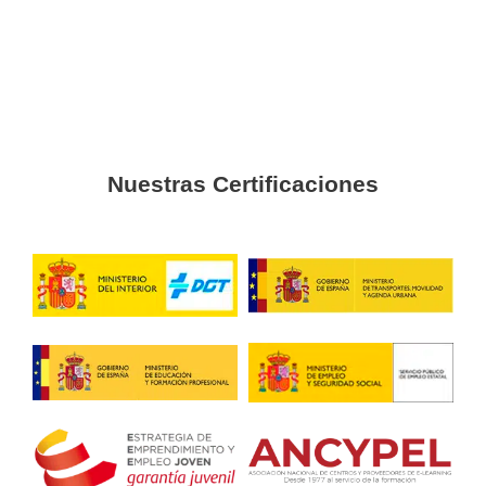
Edgar
Quería volver a trabajar, pero hacerlo a cambio de un bue
este curso lo conseguí.
Estefanía
Estuve a punto de tirar la toalla con otros cursos online, pe
gracias a la ayuda de grandes profesionales lo aprobé sin
Juan Andrés
Tuve que reciclarme y no encontré mejor forma que con u
se adapta perfectamente a mi lugar de trabajo.