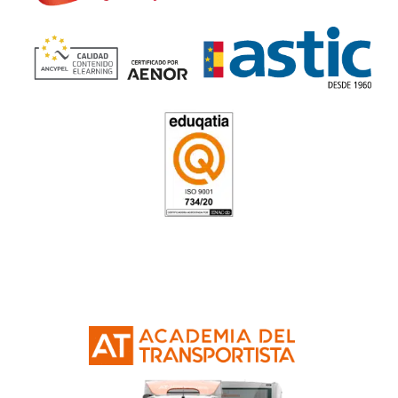
Grado Superior de
Transport
Logística
en Jaén
4.6
/
5
89
votos
Respondemos tus dudas
el Grado Superior de Tra
y Logística