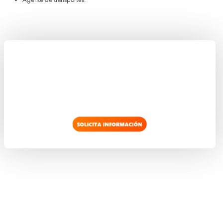
Gestión administrativa del comercio internacional.
Organización del transporte de viajeros.
Organización del transporte de mercancías.
Idioma inglés.
Proyecto de transporte y logística.
Formación y orientación laboral.
Formación en centros de trabajo.
Trabaja en estos puestos con este título oficia
Superior
Las salidas profesionales del curso oficial de técnico superior
Logística en Lérida
son las que te abrirán otra puerta hacia u
prometedor. De esto es lo que puedes trabajar si te formas onl
mejores profesionales de la Academia del Transportista.
Jefe de tráfico de empresas de transporte de viajeros p
Gerente de la empresa de transporte.
Inspector de transporte de viajeros por carretera.