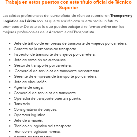
También podrás acceder con un título de ciclo medio o un titu
FP de la época es una vía de llegar hasta él.
De igual forma podrás acreditar el acceso a la universidad a tr
prueba correspondiente. También un grado, licenciatura o di
son títulos superiores.
Temario del FP Transporte y Logística en
Uno de los elementos que te hará decidirte a hacer el curso es 
Técnico Superior en Transporte y Logística
curso de
en Lérid
contenidos formativos. Superarlos te dará la titulación que es
Gestión administrativa del transporte y la logística.
Transporte internacional de mercancías.
Gestión económica y financiera de la empresa.
Comercialización del transporte y la logística.
Logística de almacenamiento.
Logística de aprovisionamiento.