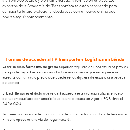
100%
Inserción Laboral
Grado Superior de Transporte
y Logística en Lérida
Academia del Transporte te prepara para un futuro prome
Transporte y L
mano de un curso de técnico superior en
Lérida.
Uno de los sectores que más empleo genera y se 
en un puntal básico de la provincia necesita personal. Par
a un empleo estable y bien remunerado, la formación es c
expertos de la Academia del Transportista te están espe
cambiar tu futuro profesional desde casa con un curso o