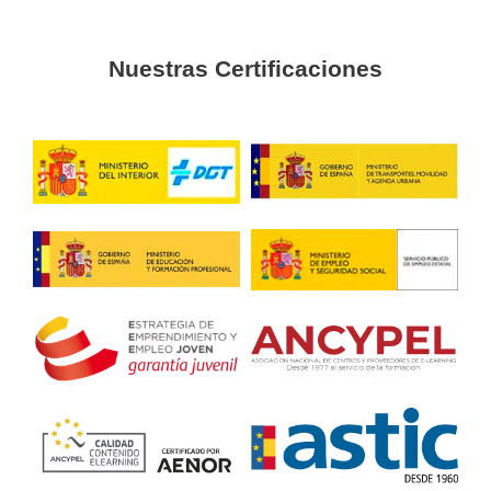
Julio
He estado muy pendiente del curso desde casa, se sigue
perfectamente y es una buena opción profesional.
Esperanza
Supe que quería dedicarme a la logística cuando compro
demanda de este curso online.
Grado Superior de
Transport
Logística
en Lérida