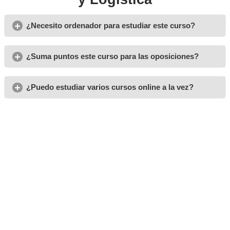
Opiniones sobre el Grado
Superior de Transporte y
Logística
Gustavo
Es un curso que te ofrece una buena relación con el merca
justo lo que necesitaba.
Raul
Tenía una pequeña crisis profesional y gracias a este curs
destino hacia un éxito abrumador.