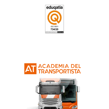
4.8
/
5
75
votos
Respondemos tus dudas
el Grado Superior de Tra
y Logística
¿Necesito ordenador para estudiar este c
¿Suma puntos este curso para las oposic