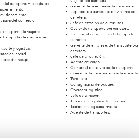
emario del FP Transporte y
E
Logística en Lugo
es
emario es un factor importante a la hora de escoger
eterminado curso como este. En Academia del
Este títul
sportista te prepararán para obtener los mejores
Logística 
ltados posibles estudiando estos módulos
profesiona
ativos.
público o 
habrá nada
Gestión administrativa del transporte y la
para todo.
logística.
Transporte internacional de mercancías.
Jef
Gestión económica y financiera de la empresa.
via
Comercialización del transporte y la logística.
Ger
Logística de almacenamiento.
Ins