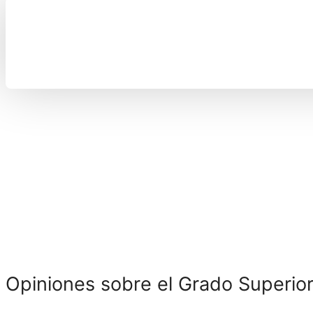
te darán el acceso a este curso oficial que puedes
hacer desde casa.
La selectividad o cualquier curso universitario ya sea
un grado, licenciatura o diplomatura te servirá.