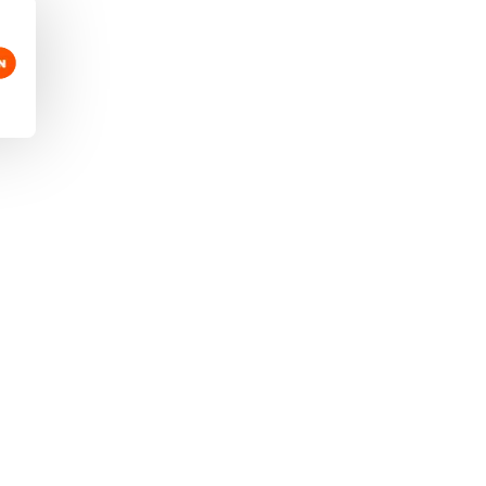
retera.
e de estación de autobuses.
tor de transporte por carretera.
ercial de servicios de transporte por
retera.
ente de empresas de transporte por
retera.
e de circulación.
nte de carga.
ercial de servicios de transporte.
rador de transporte puerta a puerta.
sitario.
signatario de buques.
rador logístico.
e de almacén.
nico en logística del transporte.
nico en logística inversa.
nte de transportes.