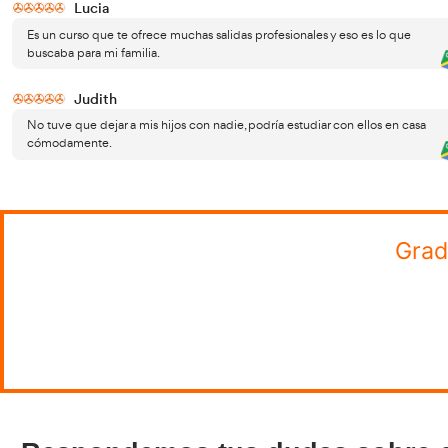
¡Quiero tener el Grado
Introduce los 
Superior de Transporte
y Logística!