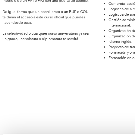
Requisitos de acceso al FP
T
Transporte y Logística en
Lugo
El t
un d
El curso oficial de Técnico Superior en Transporte y
Tran
Logística en Lugo requiere de unos requisitos previos
resu
para poder conseguir el acceso. Una formación previa
form
que se acredita a través de alguna de estas
titulaciones o, en caso de no disponer de ninguna de
ellas, de una prueba de acceso.
La Formación Profesional de la mano de un ciclo
medio o de un FP1 o FP2 son una puerta de acceso.
De igual forma que un bachillerato o un BUP o COU