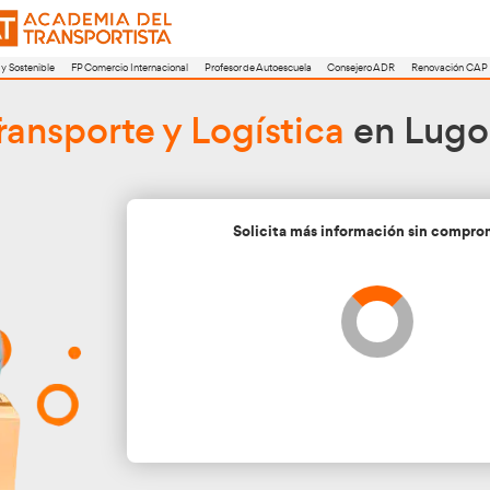
a
FP Movilidad Segura y Sostenible
FP Comercio Internacional
Profesor de A
or de
Transporte y Logí
Soli