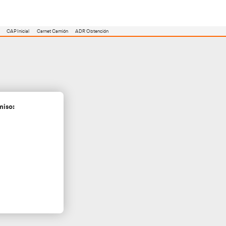
utoescuela
Consejero ADR
Renovación CAP
CAP Inicial
Carnet Camión
stica
en Lugo
cita más información sin compromiso: