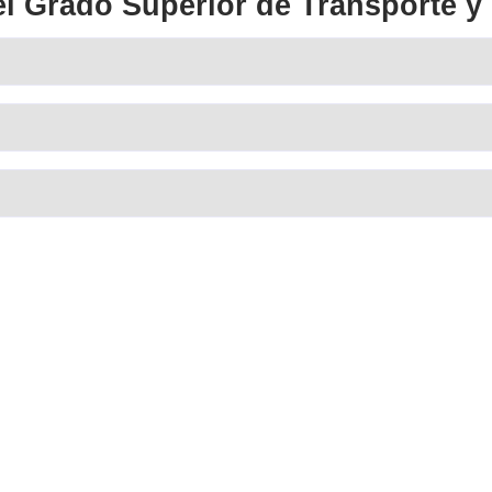
Superior de Transporte y Lo
Lorena
so es lo que
Tenía muy claro que quería seguir 
Transportista me ha gustado tanto q
Simon
n ellos en casa
La formación que te dan te sirve p
prepararte oposiciones.