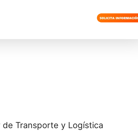
Logística de aprovisionamiento.
car
Gestión administrativa del comercio
Jef
internacional.
Ges
Organización del transporte de viajeros.
Com
Organización del transporte de mercancías.
car
Idioma inglés.
Ger
Proyecto de transporte y logística.
car
Formación y orientación laboral.
Jef
Formación en centros de trabajo.
Age
Com
Ope
Tran
Con
Ope
Jef
Téc
Téc
Age