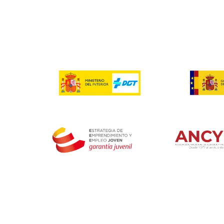
Respondemos tus dudas s
¿Hay un límite de edad para apuntarse a e