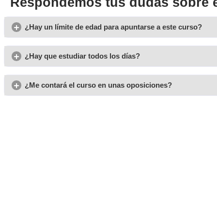
Opiniones sobre el Grado 
Lucia
Es un curso que te ofrece muchas salidas profesionales y e
buscaba para mi familia.
Judith
No tuve que dejar a mis hijos con nadie, podría estudiar co
cómodamente.