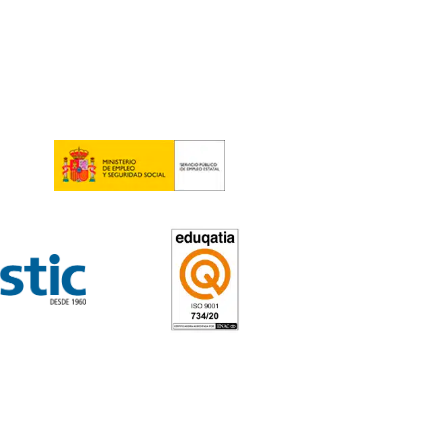
rte y Logística
en Lugo
5
tos
e Transporte y Logística