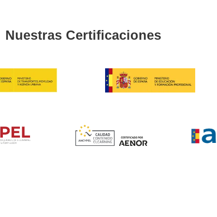
Grado Superior de
Transpo
4.7
/
81
vo
obre el Grado Superior d
ste curso?