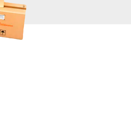
Validando los da
f
+200.000