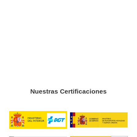
Rosa
El título de transportista te aportará una gran cantidad de
conocimientos sobre el sector del transporte, todo ello ac
Juanjo
No olvides sacarte el certificado CAP, para que puedas tra
mercancías o personas de forma profesional.
Alberto G.
El sector del transporte está en tendencia y crecimiento, sác
de transportista.