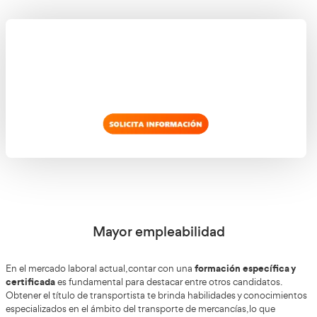
Formación integral
El proceso para obtener el título de transportista en Esp
formación integral que abarca diferentes a
cursar una
transporte
de mercancías. Aprenderás sobre normativas l
logística, seguridad vial, gestión de flotas, entre otros tem
para desempeñarte de manera profesional en este sector.
formación te otorgará una base sólida de conocimientos
distinguirá como un experto en el transporte de mercanc
No olvides que el título de transportista te dará un reco
oficial como profesional del sector. Esto no solo te dará 
credibilidad ante clientes y proveedores, sino que tambié
acceder a oportunidades de desarrollo y crecimiento 
Además, podrás formar parte de asociaciones y organizac
sector que te proporcionarán apoyo y networking.