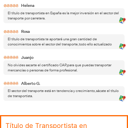
Mayor empleabilidad
formación e
En el mercado laboral actual, contar con una
certificada
es fundamental para destacar entre otros ca
Obtener el título de transportista te brinda habilidades 
especializados en el ámbito del transporte de mercancías
aumentará tus posibilidades de conseguir empleo en em
sector.
espíritu emprendedor y sueñas con crear tu 
Si tienes
de transporte de mercancías, obtener el título de transpor
primer paso para hacerlo realidad. Este título te proporci
conocimientos legales, técnicos y administrativos necesa
gestionar tu propio negocio de forma exitosa.
oportunidad de trabajar co
Ser transportista te dará la