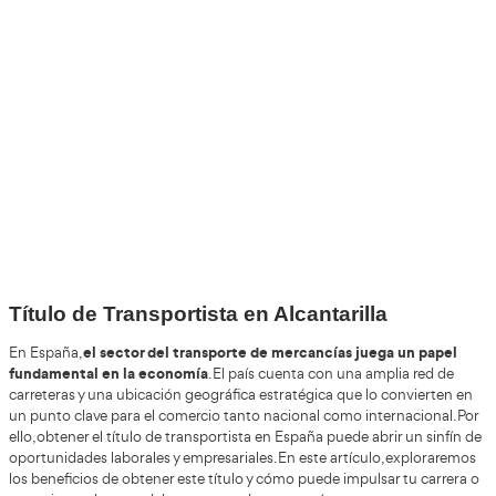
Por favor espere a la comprobación ...
+30
Años
+200.000
Alumnos Formados
+85%