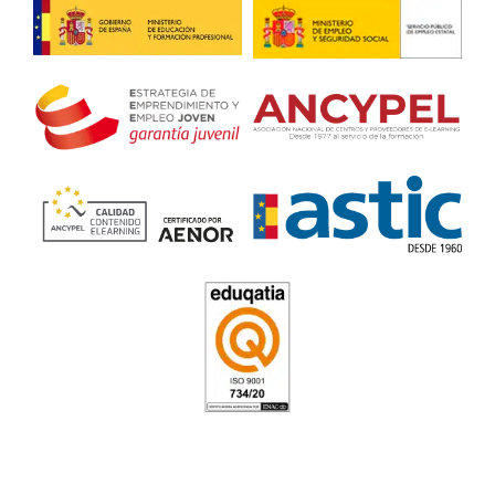
Título de Transportista en
Alcantarilla
4.7
/
5
141
votos
Respondemos tus dudas
el Título de Transportis
Alcantarilla
¿Contaré con subvenciones?