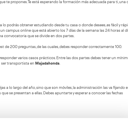
nda
s estudiar y aprobar un curso online que te prepara para una
sos que realmente te cambiarán la vida. Si siempre has quer
para lograr lo que te propones. Te está esperando la for
ulo de transportista lo podrás obtener estudiando desde tu c
zas tú mismo, en un campus online que está abierto los 7 d
repararte para una convocatoria que se divide en dos part