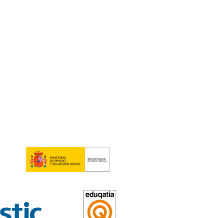
hijos en casa, todo un lujo que
 ya puedo decir que soy transportista.
sta en Majadahonda
5
tos