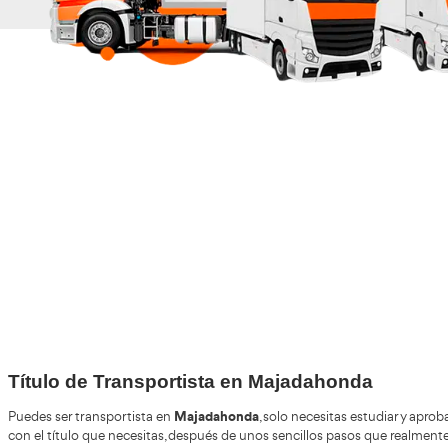
+30
Años