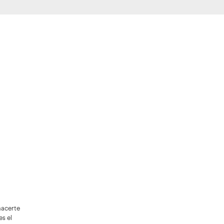
tos para que se pueda procesar el formulario. Por
avor espere a la comprobación ...
+85
de Aprobad