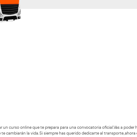
Validando los da
f
+200.000
Alumnos Formados