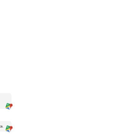
 el transporte
gar hasta donde te propones ser
.