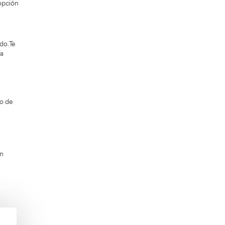
 convocatoria oficial. Vas a poder hacerte
ido dedicarte al
transporte, ahora es el
mación más adecuada para ti, una opción
asa o donde desees, es fácil y rápido. Te
ías de la semana las 24 horas al día
es.