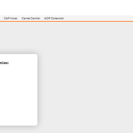
utoescuela
Consejero ADR
Renovación CAP
CAP Inicial
Carnet Camión
jadahonda
cita más información sin compromiso: