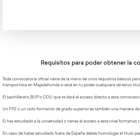
La pri
La seg
un 60%
Las convocatorias para presentarte
No son
al examen para obtener el título de
funció
transportista
oficia
¡ Quiero conseguir el
Título