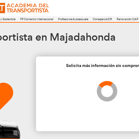
a
FP Movilidad Segura y Sostenible
FP Comercio Internacional
Profesor de A
e Transportista en Ma
Soli