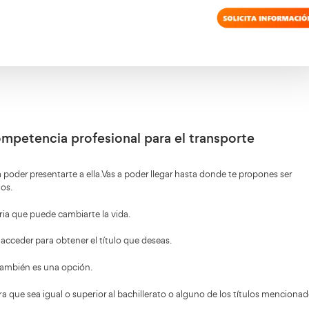
mera es un tipo test de 200 preguntas, de las cuales, deb
unda te obliga a responder varios casos prácticos. Entre l
Majadahonda
 de acierto para ser transportista en
.
 convocatorias fijas a lo largo del año, sino que son móviles
n de las personas que se presentan a ellas. Debes apuntart
les.
Introduce los datos en nuestro formulario
y te llamaremos sin compromiso.