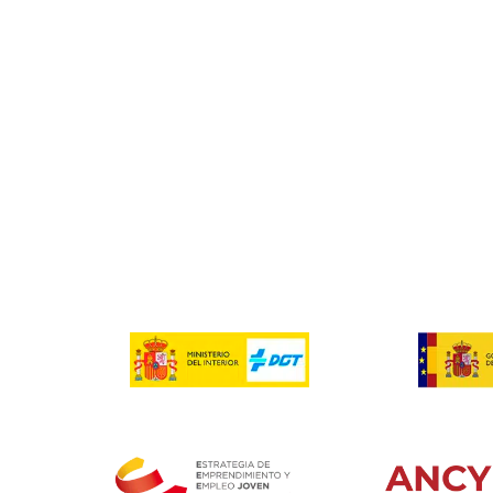
Tengo familia y gracias a este curso puedo presumir de tener
que ayuda a mantenerlos.
Bernabé
Creo que es un curso que todo transportista o persona qu
ello debe tener.