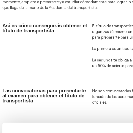
Título de Transportista en Majadaho
Majadahonda
Puedes ser transportista en
, solo necesita
con el título que necesitas, después de unos sencillos pa
momento, empieza a prepararte y a estudiar cómodamente 
que llega de la mano de la Academia del transportista.
Así es cómo conseguirás obtener el
El tít
título de transportista
organi
para p