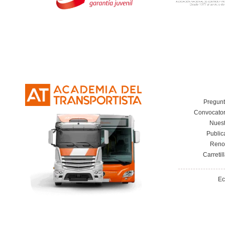
Respondemos tus dudas 
¿Puedo estudiar desde el teléfono?