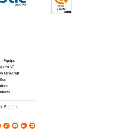
portista en Majadahonda