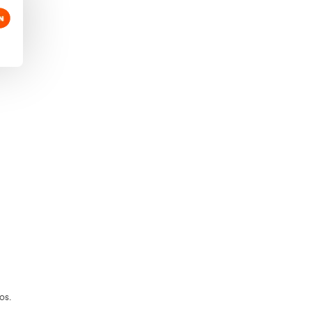
es responder correctamente 100.
as dos partes debes tener un mínimo de
, la administración las va fijando en
e y esperar a conocer las fechas