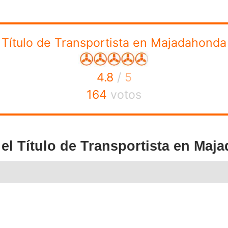
ar el título para que sea igual o superior al bachillerato
de transportista en Majada
Henar