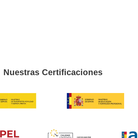
 un título oficial
He podido estudiar estando con mis 
recomiendo.
Belén
e se dedique a
He estudiado cómodamente y por fin
Título de Transporti
4.8
/
164
vo