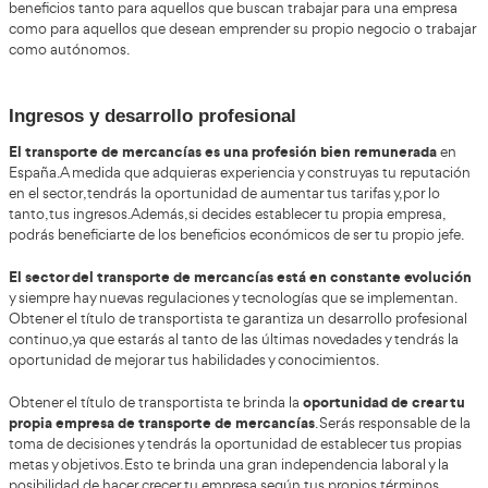
de Aprobados
Título de Transportista en Santa Mar
El sector del transporte de mercancías desempeña un pa
miles d
fundamental en la economía española. Cada día,
mercancías son transportados por todo el país
, y conta
profesionales capacitados en el sector es fundamental. Ob
de transportista en España no solo abre las puertas a n
oportunidades laborales, sino que también aporta una se
beneficios tanto para aquellos que buscan trabajar para
como para aquellos que desean emprender su propio neg