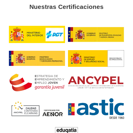
Sergio
Lo mejor de este curso es que lo puedes hacer online y no
exámenes prácticos.
Título de Transportista en Sa
María de Guía
4.7
/
5
152
votos