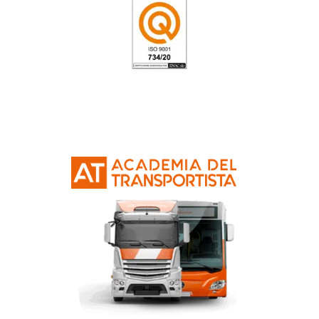
Respondemos tus dudas
el Título de Transportis
Santa María de Guí
¿Qué es la tarjeta CAP?
¿Qué marco normativo se aplica?