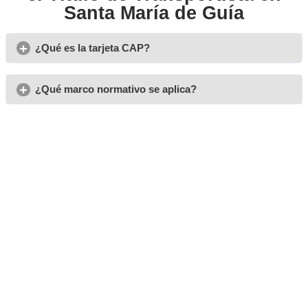
Opiniones sobre el curso 
transportista en Santa Mar
Guía
Marcelo T.
Para progresar en el mundo del transporte profesional, tie
sacarte el título de transportista.
Aurora L.
Una de las salidas de sacarte el título de transportista es q
dar formación y cursos.
Luis R.
Vivo en Santa María de Guía, y elegí Academia del Transport
una fantástica experiencia.