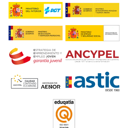
Sea obligatorio o no, lo cierto es que con el curso para el t
transportista aprendes mucho.
Petra G.
Elegí la Academia del Transportista en Tigaday, en Tenerife,
resultado fácil el título de transportista.
Título de Transportista en 
4.7
/
5
145
votos