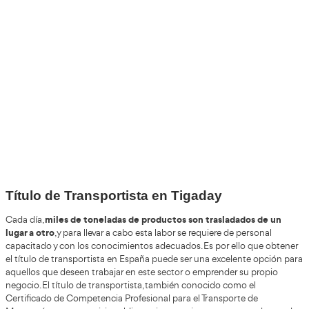
Por favor espere a la comprobación ...
+30
Años
+200.000
Alumnos Formados
+85%