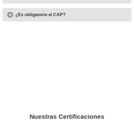
Opiniones sobre el curso 
transportista en Tigaday
Nuria
Para poder dar formación y cursos a los empleados de tu
sobre transporte, tienes que sacarte el título de transportist
Javier. T.
Con el título de transportista subirá tu posición laboral en
Helena F.