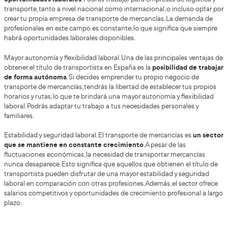
Mayor confianza y seguridad en la conducción: el proce
formación teórica y
del título de transportista incluye la
necesaria para conocer las normas de seguridad vial
y 
prácticas en el transporte de mercancías. Esto te permiti
con mayor confianza al volante y reducir los riesgos de ac
daños a la carga.
¡ Quiero conseguir el Título
de Transportista !
Introduce los datos en nuestro formulari
y te llamaremos sin compromiso.