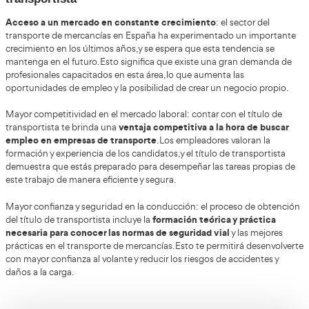
Posibilidad de emprender tu propio negoc
posibilidad
Obtener el título de transportista te ofrece la
propia empresa de transporte de mercancías
. Esto im
responsabilidades, pero también te permite tener un may
tu trabajo y tus ingresos. Además, contar con el título de 
un requisito indispensable para obtener las licencias y p
necesarios para operar legalmente en este sector.
El sector del transporte de mercancías ofrece diversas o
desde trabajar como conductor para una empr
empleo,
transporte hasta ejercer como autónomo
y tener la lib
gestionar tu propia cartera de clientes. Esto te permite a
horario laboral a tus necesidades y tener una mayor flexib
vida personal.