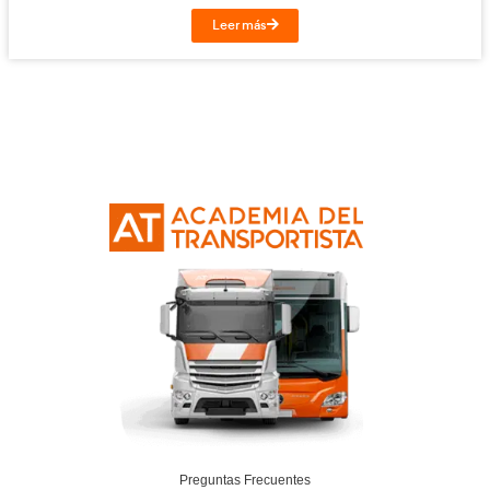
100.000 veces gracias: un homenaje a los h
asfalto
31 de julio de 2025
Leer más