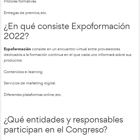
Aenoa,
En lo que respecta a
se celebrarán dos jornadas en la
sobre la formación bonificada organizándose:
Mesas redondas.
Debates.
Talleres técnicos
Foros.
Píldoras formativas.
Entregas de premios, etc.
¿En qué consiste Expofor
2022?