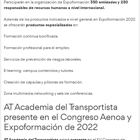
Expoformación
consiste en un encuentro virtual entre prov
dedicados a la formación continua en el que cada uno
infor
productos:
Contenidos e-learning.
Servicios de marketing digital.
Diferentes plataformas online, etc.
¿Qué entidades y responsa
participan en el Congreso?
350 entid
Participarán en la organización de Expoformación
responsables de recursos humanos a nivel internacional.