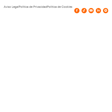
Jornada especial en La Granja para celebra
aniversario de ASTIC y su XLVIII Asamblea
5 de junio de 2025
Leer más