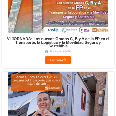
Docencia de la Formación Profesional para el Empleo
Transporte Sanitario
AT Academia d
¡No te puedes perder este encuentro!
Desde
Transportista
todo de nues
te animamos a asistir. Pondremos
impulsar
e-learning
el sector de la formación
tan importante
nuestros transportistas
elegidos para mover el mundo
, ¡los
¡Compártelo!
Facebook
Twitter
LinkedIn